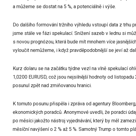
a můžeme se dostat na 5 %, a potenciálně i výše.
Do dalšího formování tržního výhledu vstoupí data z trhu pr
jsme stále ve fázi spekulací. Snížení sazeb v lednu si m
s novou prognózou, která bude mít mnohem více jasnějších
vyloučit nemůžeme, i když pravděpodobnější se jeví až dal
Kurz dolaru se na začátku týdne vezl na vlně spekulací oh
1,0200 EURUSD, což jsou nejsilnější hodnoty od listopadu 
posunul zpět nad zmiňovanou hranici.
K tomuto posunu přispěla i zpráva od agentury Bloomberg,
ekonomických poradců. Anonymové uvedli, že poradci údaj
po měsíci jakožto nástroj vyjednávání, který by měl zamezi
měsíční navýšení o 2 % až 5 %. Samotný Trump o tomto plá