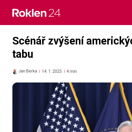
Skip
to
content
Scénář zvýšení americký
tabu
Jan Berka
14. 1. 2025
4 min