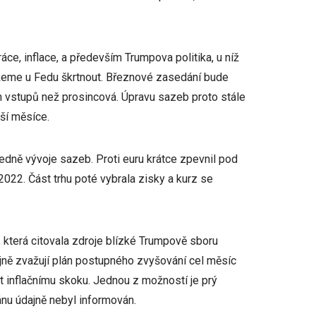
áce, inflace, a především Trumpova politika, u níž
ůžeme u Fedu škrtnout. Březnové zasedání bude
 vstupů než prosincová. Úpravu sazeb proto stále
ší měsíce.
ledně vývoje sazeb. Proti euru krátce zpevnil pod
2022. Část trhu poté vybrala zisky a kurz se
 která citovala zdroje blízké Trumpově sboru
ně zvažují plán postupného zvyšování cel měsíc
t inflačnímu skoku. Jednou z možností je prý
nu údajně nebyl informován.