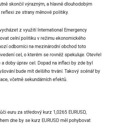
 nutně skončil výrazným, a hlavně dlouhodobým
 reflexi ze strany měnové politiky.
 vycházet z využití International Emergency
vat celní politiku v režimu ekonomického
nozí odborníci na mezinárodní obchod toto
edení cel, o kterém se rovněž spekuluje. Otevřel
a doby úprav cel. Dopad na inflaci by zde byl
yšování bude mít delšího trvání. Takový scénář by
lace, včetně sekundárních efektů.
vůči euru za středový kurz 1,0265 EURUSD,
Během dne by se kurz EURUSD měl pohybovat