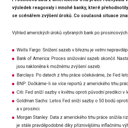
výsledek reagovaly i mnohé banky, které přehodnotily
se scénářem zvýšení úroků. Co současná situace zn
Výhled amerických úroků vybraných bank po prosincových 
Wells Fargo: Snížení sazeb v březnu je velmi nepravdě
Bank of America: Proces snižování sazeb skončil. Nastal
jsou nakloněna k možnému zvýšení sazeb.
Barclays: Po datech z trhu práce očekáváme, že Fed leto
BNP: Dočkáme-li se více reportů z amerického trhu práce
Citi: Fed sníží sazby v květnu oproti původní predikci v 
Goldman Sachs: Letos Fed sníží sazby o 50 bodů oprot
a v prosinci.
Morgan Stanley: Data z amerického trhu práce snížila ri
je stále pravděpodobné díky příznivějšímu inflačnímu vý