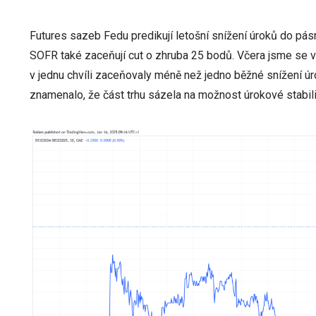
Futures sazeb Fedu predikují letošní snížení úroků do pásm
SOFR také zaceňují cut o zhruba 25 bodů. Včera jsme se v
v jednu chvíli zaceňovaly méně než jedno běžné snížení úr
znamenalo, že část trhu sázela na možnost úrokové stabili