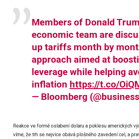
Members of Donald Trum
economic team are discu
up tariffs month by mont
approach aimed at boosti
leverage while helping avo
inflation
https://t.co/O
— Bloomberg (@busines
Reakce ve formě oslabení dolaru a poklesu amerických výn
víme, že trh se nejvíce obává plošného zavedení cel, a p