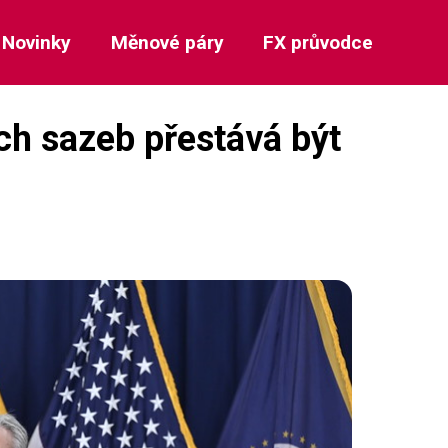
Novinky
Měnové páry
FX průvodce
ch sazeb přestává být