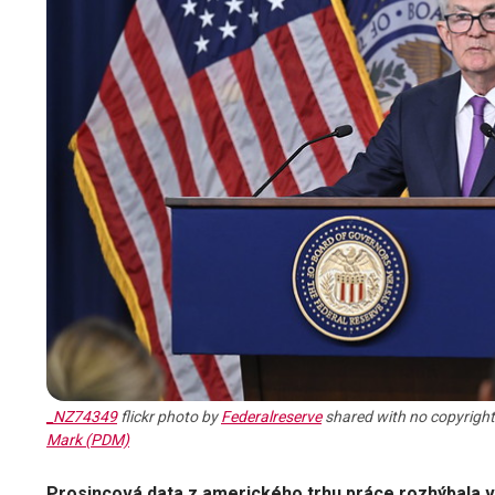
_NZ74349
flickr photo by
Federalreserve
shared with no copyright 
Mark (PDM)
Prosincová data z amerického trhu práce rozhýbala v