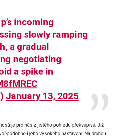
p’s incoming
ssing slowly ramping
h, a gradual
ng negotiating
id a spike in
iQM8fMREC
s)
January 13, 2025
osů je pro nás z jistého pohledu překvapivá. Již
ravděpodobně i jeho vysokého nastavení. Na druhou