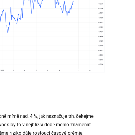
ě mírně nad, 4 %, jak naznačuje trh, čekejme
ýnos by to v nejbližší době mohlo znamenat
ěme riziko dále rostoucí časové prémie,