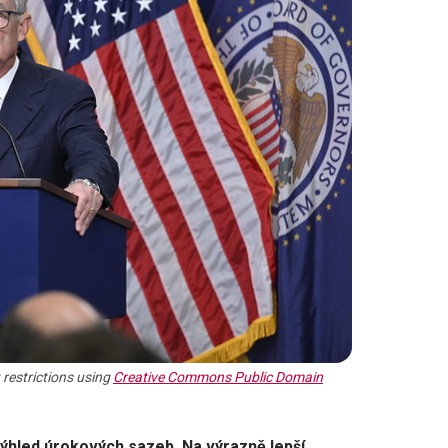
restrictions using
Creative Commons Public Domain
ýhled úrokových sazeb. Na výrazně lepší