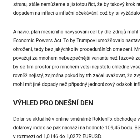
stranu, stále nemůžeme s jistotou říct, že by takový krok
dopadem na inflaci a inflační očekávání, což by si vyžádalo
A navíc, plán měsíčního navyšování cel by dle zdrojů mohl
Economic Powers Act. To by Trumpovi umožňovalo nastavo
ohrožení, tedy bez jakýchkoliv procedurálních omezení. M
považují za mnohem nebezpečnější variantu než fázové zav
by se tím prostor pro mnohem větší nejistotu ohledně výše 
rovněž nejistý, zejména pokud by trh začal uvažovat, že zv
mohl mít jiné dopady než případný jednorázový odskok inf
VÝHLED PRO DNEŠNÍ DEN
Dolar se aktuálně v online směnárně RoklenFx obchoduje 
dolarový index se pak nachází na hodnotě 109,45 bodu. 
v rozmezí od 1,0146 do 1,0272 EURUSD.