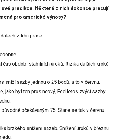
 své predikce. Některé z nich dokonce pracují
amená pro americké výnosy?
datech z trhu práce:
podobné.
 čas období stabilních úroků. Rizika dalších kroků
s sníží sazby jednou o 25 bodů, a to v červnu.
, jako byl ten prosincový, Fed letos zvýší sazby.
lednu.
i původně očekávaným 75. Stane se tak v červnu
zika brzkého snížení sazeb. Snížení úroků v březnu
hledu.