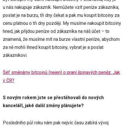
u nás nakupuje zákazník. Nemůžete vzít peníze zákazníka,
poslat je na burzu, tři dny čekat a pak mu koupit bitcoiny za
cenu platnou o tři dny později. My musíme nakoupit bitcoiny
hned, jak přijdou peníze od zákazníka na náš účet – to
znamená, že musíme mít na burze vlastní peníze, abychom
za ně mohli ihned koupit bitcoiny, vybrat je a poslat
zákazníkovi.
Šéf směnárny bitcoinů (nejen) o praní špinavých peněz. Jak
v ČR?
S novým rokem jste se přestěhovali do nových
kanceláří, jaké další změny plánujete?
Posledního půl roku nám pak nejvíc času zabírá vývoj