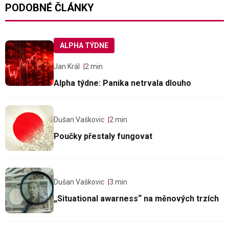
PODOBNÉ ČLÁNKY
ALPHA TÝDNE
Jan Král
2 min
Alpha týdne: Panika netrvala dlouho
Dušan Vaškovic
2 min
Poučky přestaly fungovat
Dušan Vaškovic
3 min
„Situational awarness“ na měnových trzích