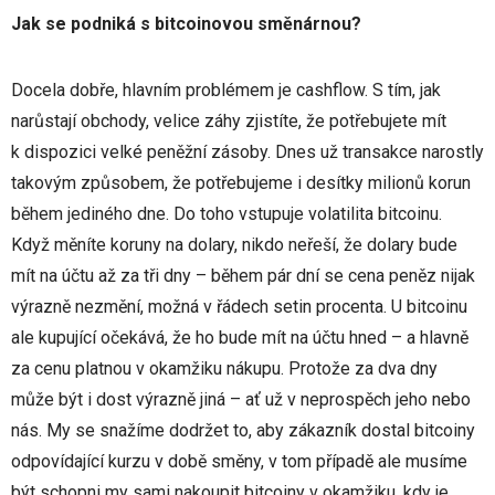
Jak se podniká s bitcoinovou směnárnou?
Docela dobře, hlavním problémem je cashflow. S tím, jak
narůstají obchody, velice záhy zjistíte, že potřebujete mít
k dispozici velké peněžní zásoby. Dnes už transakce narostly
takovým způsobem, že potřebujeme i desítky milionů korun
během jediného dne. Do toho vstupuje volatilita bitcoinu.
Když měníte koruny na dolary, nikdo neřeší, že dolary bude
mít na účtu až za tři dny – během pár dní se cena peněz nijak
výrazně nezmění, možná v řádech setin procenta. U bitcoinu
ale kupující očekává, že ho bude mít na účtu hned – a hlavně
za cenu platnou v okamžiku nákupu. Protože za dva dny
může být i dost výrazně jiná – ať už v neprospěch jeho nebo
nás. My se snažíme dodržet to, aby zákazník dostal bitcoiny
odpovídající kurzu v době směny, v tom případě ale musíme
být schopni my sami nakoupit bitcoiny v okamžiku, kdy je