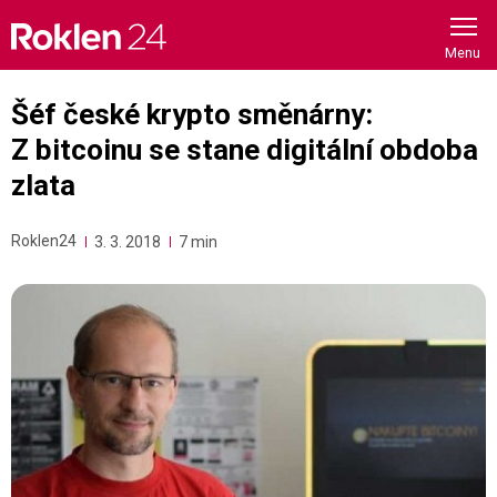
Skip
to
content
Šéf české krypto směnárny:
Z bitcoinu se stane digitální obdoba
zlata
Roklen24
3. 3. 2018
7 min