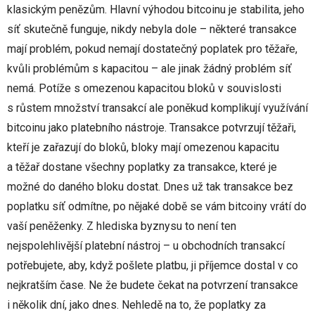
klasickým penězům. Hlavní výhodou bitcoinu je stabilita, jeho
síť skutečně funguje, nikdy nebyla dole – některé transakce
mají problém, pokud nemají dostatečný poplatek pro těžaře,
kvůli problémům s kapacitou – ale jinak žádný problém síť
nemá. Potíže s omezenou kapacitou bloků v souvislosti
s růstem množství transakcí ale poněkud komplikují využívání
bitcoinu jako platebního nástroje. Transakce potvrzují těžaři,
kteří je zařazují do bloků, bloky mají omezenou kapacitu
a těžař dostane všechny poplatky za transakce, které je
možné do daného bloku dostat. Dnes už tak transakce bez
poplatku síť odmítne, po nějaké době se vám bitcoiny vrátí do
vaší peněženky. Z hlediska byznysu to není ten
nejspolehlivější platební nástroj – u obchodních transakcí
potřebujete, aby, když pošlete platbu, ji příjemce dostal v co
nejkratším čase. Ne že budete čekat na potvrzení transakce
i několik dní, jako dnes. Nehledě na to, že poplatky za