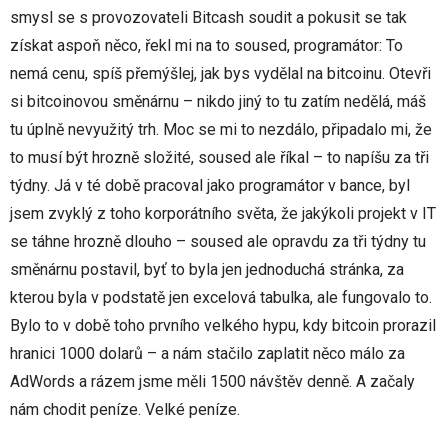
smysl se s provozovateli Bitcash soudit a pokusit se tak
získat aspoň něco, řekl mi na to soused, programátor: To
nemá cenu, spíš přemýšlej, jak bys vydělal na bitcoinu. Otevři
si bitcoinovou směnárnu – nikdo jiný to tu zatím nedělá, máš
tu úplně nevyužitý trh. Moc se mi to nezdálo, připadalo mi, že
to musí být hrozně složité, soused ale říkal – to napíšu za tři
týdny. Já v té době pracoval jako programátor v bance, byl
jsem zvyklý z toho korporátního světa, že jakýkoli projekt v IT
se táhne hrozně dlouho – soused ale opravdu za tři týdny tu
směnárnu postavil, byť to byla jen jednoduchá stránka, za
kterou byla v podstatě jen excelová tabulka, ale fungovalo to.
Bylo to v době toho prvního velkého hypu, kdy bitcoin prorazil
hranici 1000 dolarů – a nám stačilo zaplatit něco málo za
AdWords a rázem jsme měli 1500 návštěv denně. A začaly
nám chodit peníze. Velké peníze.