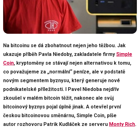
Na bitcoinu se dá zbohatnout nejen jeho těžbou. Jak
ukazuje příběh Pavla Niedoby, zakladatele firmy
Simple
Coin
, kryptoměny se stávají nejen alternativou k tomu,
co považujeme za „normální“ peníze, ale v podstatě
novým segmentem byznysu, který generuje nové
podnikatelské příležitosti. I Pavel Niedoba nejdřív
zkoušel v malém bitcoin těžit, nakonec ale svůj
bitcoinový byznys pojal úplně jinak. A otevřel první
českou bitcoinovou směnárnu, Simple Coin, píše
autor rozhovoru Patrik Kudláček ze serveru
Monty Rich
.