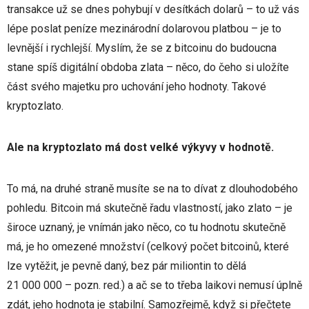
transakce už se dnes pohybují v desítkách dolarů – to už vás
lépe poslat peníze mezinárodní dolarovou platbou – je to
levnější i rychlejší. Myslím, že se z bitcoinu do budoucna
stane spíš digitální obdoba zlata – něco, do čeho si uložíte
část svého majetku pro uchování jeho hodnoty. Takové
kryptozlato.
Ale na kryptozlato má dost velké výkyvy v hodnotě.
To má, na druhé straně musíte se na to dívat z dlouhodobého
pohledu. Bitcoin má skutečně řadu vlastností, jako zlato – je
široce uznaný, je vnímán jako něco, co tu hodnotu skutečně
má, je ho omezené množství (celkový počet bitcoinů, které
lze vytěžit, je pevně daný, bez pár miliontin to dělá
21 000 000 – pozn. red.) a ač se to třeba laikovi nemusí úplně
zdát, jeho hodnota je stabilní. Samozřejmě, když si přečtete