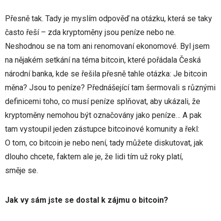
Přesně tak. Tady je myslím odpověď na otázku, která se taky
často řeší – zda kryptoměny jsou peníze nebo ne.
Neshodnou se na tom ani renomovaní ekonomové. Byl jsem
na nějakém setkání na téma bitcoin, které pořádala Česká
národní banka, kde se řešila přesně tahle otázka: Je bitcoin
měna? Jsou to peníze? Přednášející tam šermovali s různými
definicemi toho, co musí peníze splňovat, aby ukázali, že
kryptoměny nemohou být označovány jako peníze… A pak
tam vystoupil jeden zástupce bitcoinové komunity a řekl:
O tom, co bitcoin je nebo není, tady můžete diskutovat, jak
dlouho chcete, faktem ale je, že lidi tím už roky platí,
směje se.
Jak vy sám jste se dostal k zájmu o bitcoin?