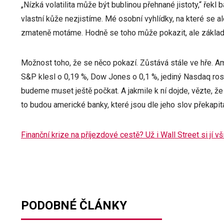
„Nízká volatilita může být bublinou přehnané jistoty,“ řek
vlastní kůže nezjistíme. Mé osobní vyhlídky, na které se al
zmateně motáme. Hodně se toho může pokazit, ale základní 
Možnost toho, že se něco pokazí. Zůstává stále ve hře. A
S&P klesl o 0,19 %, Dow Jones o 0,1 %, jediný Nasdaq rostl,
budeme muset ještě počkat. A jakmile k ní dojde, vězte, že
to budou americké banky, které jsou dle jeho slov překapit
Finanční krize na příjezdové cestě? Už i Wall Street si jí v
PODOBNÉ ČLÁNKY