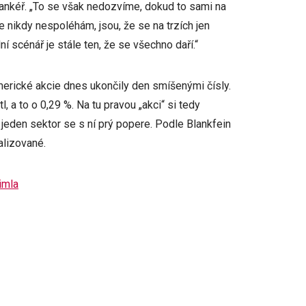
l bankéř. „To se však nedozvíme, dokud to sami na
e nikdy nespoléhám, jsou, že se na trzích jen
scénář je stále ten, že se všechno daří.“
merické akcie dnes ukončily den smíšenými čísly.
 a to o 0,29 %. Na tu pravou „akci“ si tedy
 jeden sektor se s ní prý popere. Podle Blankfein
alizované.
šimla