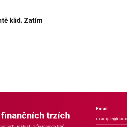
tě klid. Zatím
Email:
 finančních trzích
čových událostí z finančních trhů.