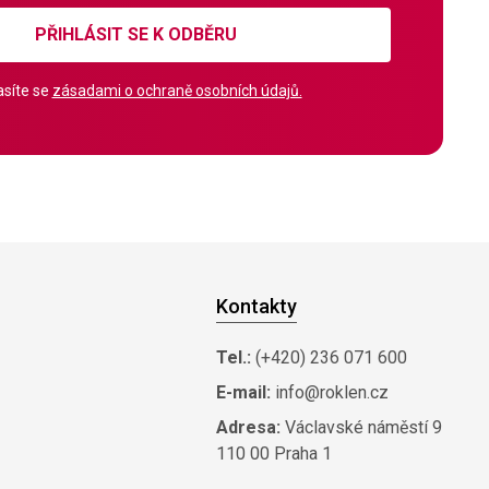
PŘIHLÁSIT SE K ODBĚRU
síte se
zásadami o ochraně osobních údajů.
Kontakty
Tel.:
(+420) 236 071 600
E-mail:
info@roklen.cz
Adresa:
Václavské náměstí 9
110 00 Praha 1