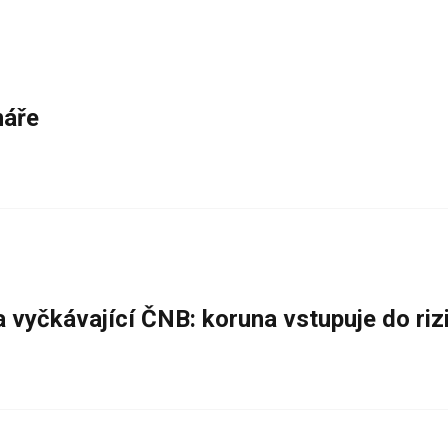
náře
a vyčkávající ČNB: koruna vstupuje do ri