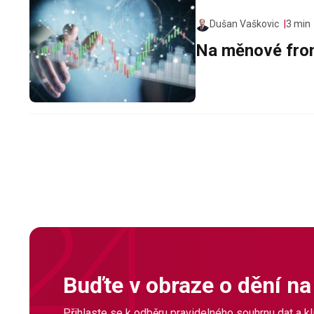
Dušan Vaškovic
3 min
Na měnové fron
Buďte v obraze o dění na
Přihlaste se k odběru pravidelného souhrnu dat a klí