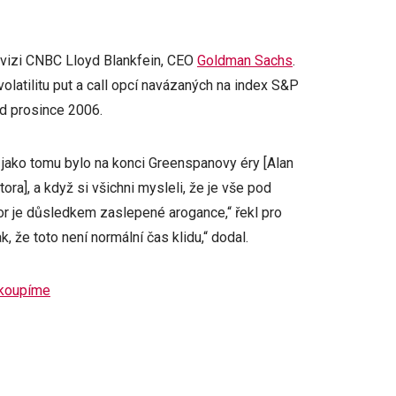
levizi CNBC Lloyd Blankfein, CEO
Goldman Sachs
.
volatilitu put a call opcí navázaných na index S&P
d prosince 2006.
ě jako tomu bylo na konci Greenspanovy éry [Alan
ra], a když si všichni mysleli, že je vše pod
or je důsledkem zaslepené arogance,“ řekl pro
, že toto není normální čas klidu,“ dodal.
řikoupíme