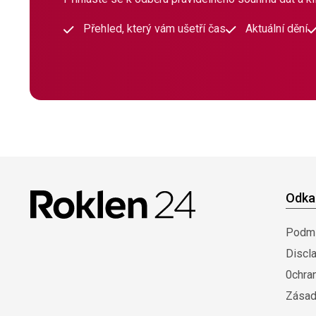
Přehled, který vám ušetří čas
Aktuální dění
Odka
Podmí
Discl
0chra
Zásad