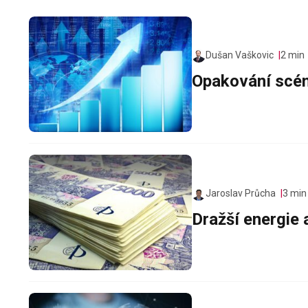
Dušan Vaškovic
2 min
Opakování scé
Jaroslav Průcha
3 min
Dražší energie 