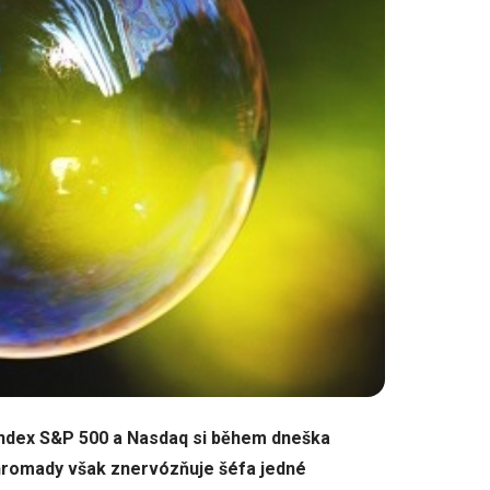
 index S&P 500 a Nasdaq si během dneška
ohromady však znervózňuje šéfa jedné