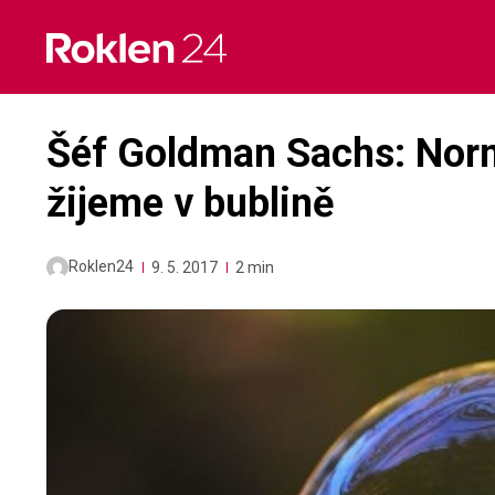
Skip
to
content
Šéf Goldman Sachs: Nor
žijeme v bublině
Roklen24
9. 5. 2017
2 min