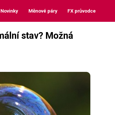
Novinky
Měnové páry
FX průvodce
mální stav? Možná