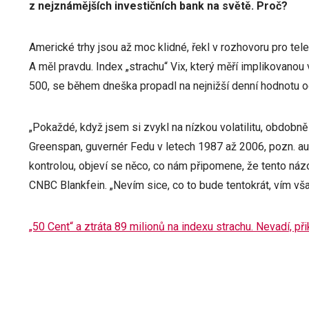
z nejznámějších investičních bank na světě. Proč?
Americké trhy jsou až moc klidné, řekl v rozhovoru pro te
A měl pravdu. Index „strachu“ Vix, který měří implikovanou 
500, se během dneška propadl na nejnižší denní hodnotu o
„Pokaždé, když jsem si zvykl na nízkou volatilitu, obdobn
Greenspan, guvernér Fedu v letech 1987 až 2006, pozn. auto
kontrolou, objeví se něco, co nám připomene, že tento náz
CNBC Blankfein. „Nevím sice, co to bude tentokrát, vím však
„50 Cent“ a ztráta 89 milionů na indexu strachu. Nevadí, p