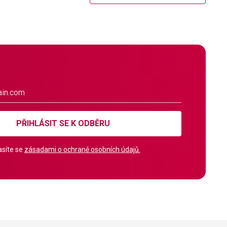
PŘIHLÁSIT SE K ODBĚRU
síte se
zásadami o ochraně osobních údajů.