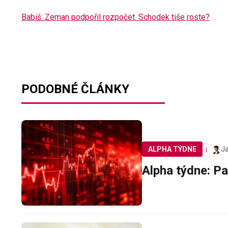
Babiš: Zeman podpořil rozpočet. Schodek tiše roste?
PODOBNÉ ČLÁNKY
Ja
ALPHA TÝDNE
Alpha týdne: Pa