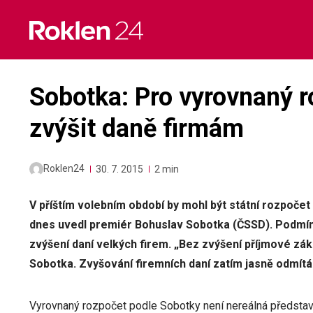
Skip
to
content
Sobotka: Pro vyrovnaný 
zvýšit daně firmám
Roklen24
30. 7. 2015
2 min
V příštím volebním období by mohl být státní rozpočet
dnes uvedl premiér Bohuslav Sobotka (ČSSD). Podmínk
zvýšení daní velkých firem. „Bez zvýšení příjmové zák
Sobotka. Zvyšování firemních daní zatím jasně odmítá
Vyrovnaný rozpočet podle Sobotky není nereálná představ