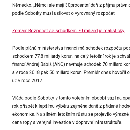
Německo. „Němci ale mají 30procentní daň z příjmu právni
podle Sobotky musí usilovat o vyrovnaný rozpočet.
Zeman: Rozpočet se schodkem 70 miliard je realistický
Podle plánů ministerstva financí má schodek rozpočtu post
schodkem 77,8 miliardy korun, na celý letošní rok je schvál
financí Andrej Babiš (ANO) navrhuje schodek 70 miliard kor
a v roce 2018 pak 50 miliard korun. Premiér dnes hovořil 
už v roce 2017.
Vláda podle Sobotky v tomto volebním období sází na opat
rok přispět k lepšímu výběru zejména daně z přidané hodno
ekonomika. Na silném letošním růstu se projevilo výrazné 
cena ropy a veřejné investice v dopravní infrastruktuře.