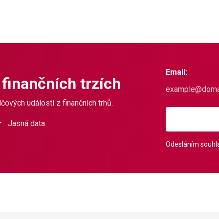
Email:
 finančních trzích
čových událostí z finančních trhů.
Jasná data
Odesláním souhla