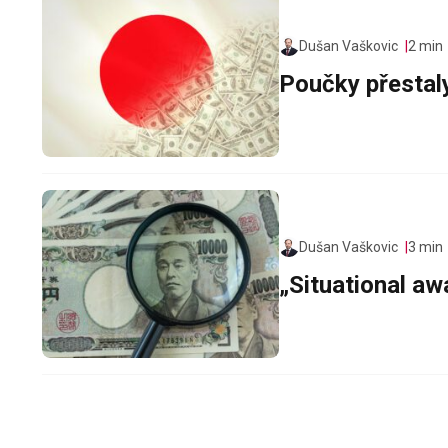
Dušan Vaškovic
2 min
Poučky přestal
Dušan Vaškovic
3 min
„Situational a