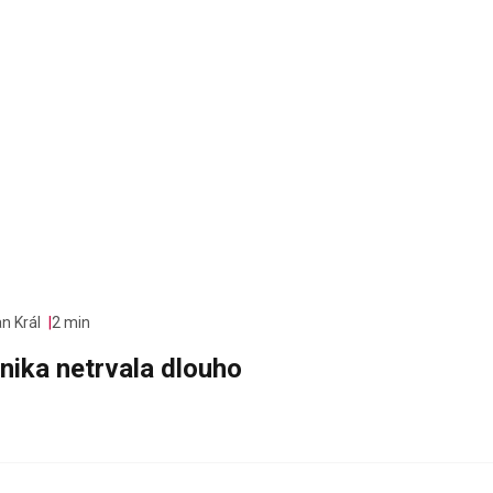
n Král
2 min
nika netrvala dlouho