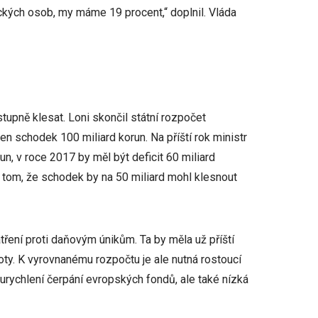
ckých osob, my máme 19 procent,“ doplnil. Vláda
upně klesat. Loni skončil státní rozpočet
en schodek 100 miliard korun. Na příští rok ministr
un, v roce 2017 by měl být deficit 60 miliard
o tom, že schodek by na 50 miliard mohl klesnout
ření proti daňovým únikům. Ta by měla už příští
ty. K vyrovnanému rozpočtu je ale nutná rostoucí
urychlení čerpání evropských fondů, ale také nízká