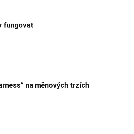
y fungovat
warness“ na měnových trzích