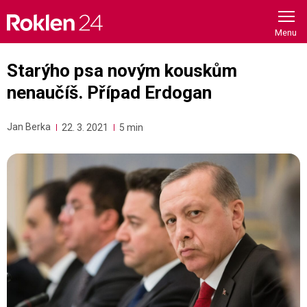
Skip
to
content
Starýho psa novým kouskům
nenaučíš. Případ Erdogan
Jan Berka
22. 3. 2021
5 min