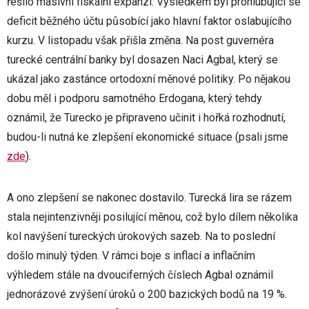
řešilo masivní fiskální expanzí. Výsledkem byl prohlubující se
deficit běžného účtu působící jako hlavní faktor oslabujícího
kurzu. V listopadu však přišla změna. Na post guvernéra
turecké centrální banky byl dosazen Naci Agbal, který se
ukázal jako zastánce ortodoxní měnové politiky. Po nějakou
dobu měl i podporu samotného Erdogana, který tehdy
oznámil, že Turecko je připraveno učinit i hořká rozhodnutí,
budou-li nutná ke zlepšení ekonomické situace (psali jsme
zde
).
A ono zlepšení se nakonec dostavilo. Turecká lira se rázem
stala nejintenzivněji posilující měnou, což bylo dílem několika
kol navýšení tureckých úrokových sazeb. Na to poslední
došlo minulý týden. V rámci boje s inflací a inflačním
výhledem stále na dvouciferných číslech Agbal oznámil
jednorázové zvýšení úroků o 200 bazických bodů na 19 %.