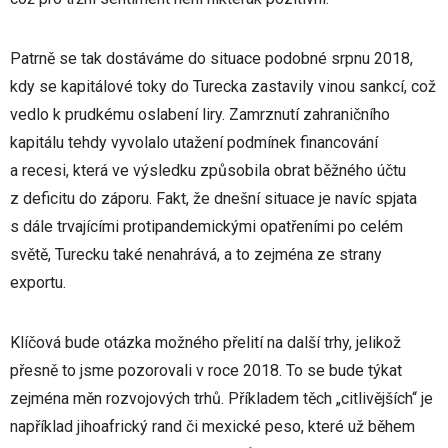
Patrně se tak dostáváme do situace podobné srpnu 2018,
kdy se kapitálové toky do Turecka zastavily vinou sankcí, což
vedlo k prudkému oslabení liry. Zamrznutí zahraničního
kapitálu tehdy vyvolalo utažení podmínek financování
a recesi, která ve výsledku způsobila obrat běžného účtu
z deficitu do záporu. Fakt, že dnešní situace je navíc spjata
s dále trvajícími protipandemickými opatřeními po celém
světě, Turecku také nenahrává, a to zejména ze strany
exportu.
Klíčová bude otázka možného přelití na další trhy, jelikož
přesně to jsme pozorovali v roce 2018. To se bude týkat
zejména měn rozvojových trhů. Příkladem těch „citlivějších“ je
například jihoafrický rand či mexické peso, které už během