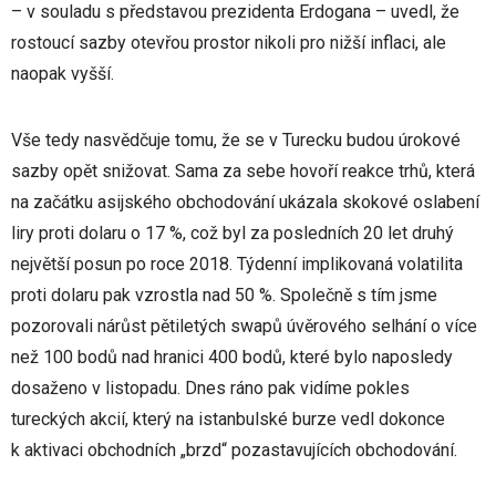
– v souladu s představou prezidenta Erdogana – uvedl, že
rostoucí sazby otevřou prostor nikoli pro nižší inflaci, ale
naopak vyšší.
Vše tedy nasvědčuje tomu, že se v Turecku budou úrokové
sazby opět snižovat. Sama za sebe hovoří reakce trhů, která
na začátku asijského obchodování ukázala skokové oslabení
liry proti dolaru o 17 %, což byl za posledních 20 let druhý
největší posun po roce 2018. Týdenní implikovaná volatilita
proti dolaru pak vzrostla nad 50 %. Společně s tím jsme
pozorovali nárůst pětiletých swapů úvěrového selhání o více
než 100 bodů nad hranici 400 bodů, které bylo naposledy
dosaženo v listopadu. Dnes ráno pak vidíme pokles
tureckých akcií, který na istanbulské burze vedl dokonce
k aktivaci obchodních „brzd“ pozastavujících obchodování.