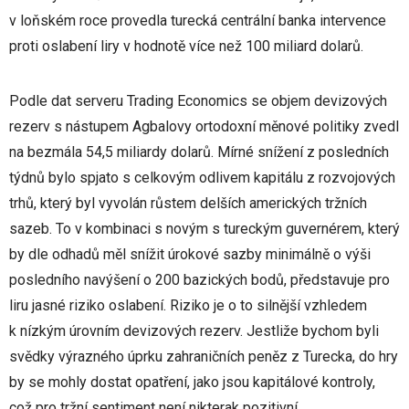
v loňském roce provedla turecká centrální banka intervence
proti oslabení liry v hodnotě více než 100 miliard dolarů.
Podle dat serveru Trading Economics se objem devizových
rezerv s nástupem Agbalovy ortodoxní měnové politiky zvedl
na bezmála 54,5 miliardy dolarů. Mírné snížení z posledních
týdnů bylo spjato s celkovým odlivem kapitálu z rozvojových
trhů, který byl vyvolán růstem delších amerických tržních
sazeb. To v kombinaci s novým s tureckým guvernérem, který
by dle odhadů měl snížit úrokové sazby minimálně o výši
posledního navýšení o 200 bazických bodů, představuje pro
liru jasné riziko oslabení. Riziko je o to silnější vzhledem
k nízkým úrovním devizových rezerv. Jestliže bychom byli
svědky výrazného úprku zahraničních peněz z Turecka, do hry
by se mohly dostat opatření, jako jsou kapitálové kontroly,
což pro tržní sentiment není nikterak pozitivní.