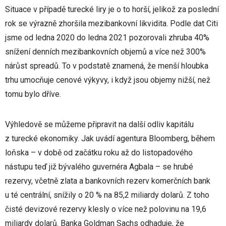
Situace v případě turecké liry je o to horší, jelikož za poslední
rok se výrazně zhoršila mezibankovní likvidita. Podle dat Citi
jsme od ledna 2020 do ledna 2021 pozorovali zhruba 40%
snížení denních mezibankovních objemů a více než 300%
nárůst spreadů. To v podstatě znamená, že menší hloubka
trhu umocňuje cenové výkyvy, i když jsou objemy nižší, než
tomu bylo dříve.
Výhledově se můžeme připravit na další odliv kapitálu
z turecké ekonomiky. Jak uvádí agentura Bloomberg, během
loňska – v době od začátku roku až do listopadového
nástupu teď již bývalého guvernéra Agbala – se hrubé
rezervy, včetně zlata a bankovních rezerv komerčních bank
u té centrální, snížily o 20 % na 85,2 miliardy dolarů. Z toho
čisté devizové rezervy klesly o více než polovinu na 19,6
miliardy dolarů. Banka Goldman Sachs odhaduje, že