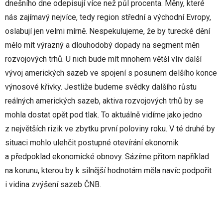
dnešního dne odepisují více než půl procenta. Měny, které
nás zajímavý nejvíce, tedy region střední a východní Evropy,
oslabují jen velmi mírně. Nespekulujeme, že by turecké dění
mělo mít výrazný a dlouhodobý dopady na segment měn
rozvojových trhů. U nich bude mít mnohem větší vliv další
vývoj amerických sazeb ve spojení s posunem delšího konce
výnosové křivky. Jestliže budeme svědky dalšího růstu
reálných amerických sazeb, aktiva rozvojových trhů by se
mohla dostat opět pod tlak. To aktuálně vidíme jako jedno
z největších rizik ve zbytku první poloviny roku. V té druhé by
situaci mohlo ulehčit postupné otevírání ekonomik
a předpoklad ekonomické obnovy. Sázíme přitom například
na korunu, kterou by k silnější hodnotám měla navíc podpořit
i vidina zvýšení sazeb ČNB.