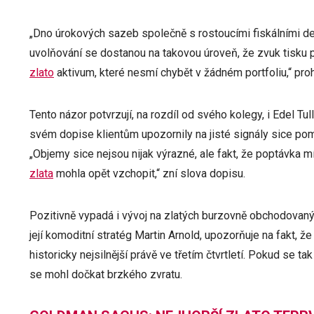
„Dno úrokových sazeb společně s rostoucími fiskálními def
uvolňování se dostanou na takovou úroveň, že zvuk tisku 
zlato
aktivum, které nesmí chybět v žádném portfoliu,“ pro
Tento názor potvrzují, na rozdíl od svého kolegy, i Edel T
svém dopise klientům upozornily na jisté signály sice pom
„Objemy sice nejsou nijak výrazné, ale fakt, že poptávka m
zlata
mohla opět vzchopit,“ zní slova dopisu.
Pozitivně vypadá i vývoj na zlatých burzovně obchodovaný
její komoditní stratég Martin Arnold, upozorňuje na fakt,
historicky nejsilnější právě ve třetím čtvrtletí. Pokud se t
se mohl dočkat brzkého zvratu.