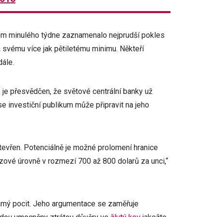
m minulého týdne zaznamenalo nejprudší pokles
a svému více jak pětiletému minimu. Někteří
dále.
 je přesvědčen, že světové centrální banky už
 se investiční publikum může připravit na jeho
otevřen. Potenciálně je možné prolomení hranice
zové úrovně v rozmezí 700 až 800 dolarů za unci,“
samý pocit. Jeho argumentace se zaměřuje