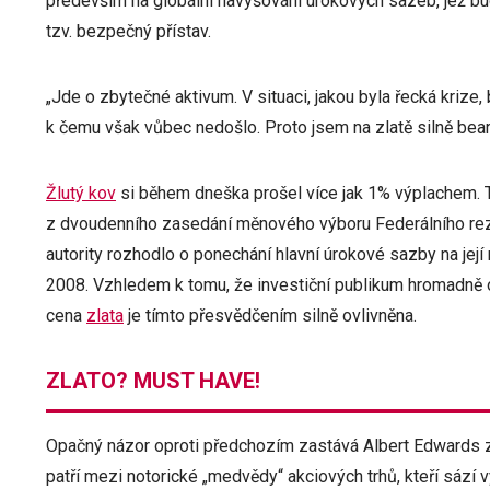
především na globální navyšování úrokových sazeb, jež b
tzv. bezpečný přístav.
„Jde o zbytečné aktivum. V situaci, jakou byla řecká krize,
k čemu však vůbec nedošlo. Proto jsem na zlatě silně beari
Žlutý kov
si během dneška prošel více jak 1% výplachem. T
z dvoudenního zasedání měnového výboru Federálního re
autority rozhodlo o ponechání hlavní úrokové sazby na její 
2008. Vzhledem k tomu, že investiční publikum hromadně o
cena
zlata
je tímto přesvědčením silně ovlivněna.
ZLATO? MUST HAVE!
Opačný názor oproti předchozím zastává Albert Edwards z
patří mezi notorické „medvědy“ akciových trhů, kteří sází 