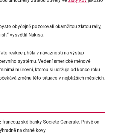
udou umocněny ztrátou důvěry ve
žlutý kov
jakožto
 byste obyčejně pozorovali okamžitou zlatou rally,
sh,“ vysvětlil Nakisa.
ato reakce přišla v návaznosti na výstup
zervního systému. Vedení americké měnové
minimální úrovni, kterou si udržuje od konce roku
čekává změnu této situace v nejbližších měsících,
 francouzské banky Societe Generale. Právě on
výhradně na drahé kovy.