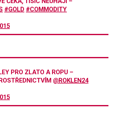
 ČEKÁ, TISÍC NEUHÁJÍ –
S
#GOLD
#COMMODITY
2015
EY PRO ZLATO A ROPU –
ROSTŘEDNICTVÍM
@ROKLEN24
2015