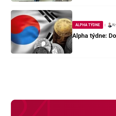
Kr
ALPHA TÝDNE
Alpha týdne: D