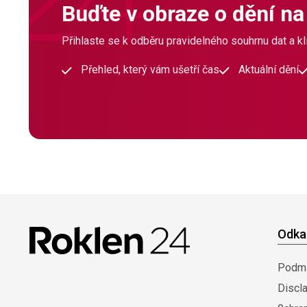
Buďte v obraze o dění na
Přihlaste se k odběru pravidelného souhrnu dat a klí
Přehled, který vám ušetří čas
Aktuální dění
Odka
Podmí
Discl