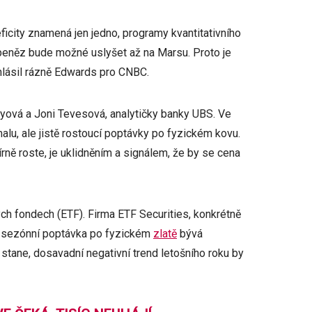
icity znamená jen jedno, programy kvantitativního
peněz bude možné uslyšet až na Marsu. Proto je
hlásil rázně Edwards pro CNBC.
ullyová a Joni Tevesová, analytičky banky UBS. Ve
alu, ale jistě rostoucí poptávky po fyzickém kovu.
írně roste, je uklidněním a signálem, že by se cena
ch fondech (ETF). Firma ETF Securities, konkrétně
 že sezónní poptávka po fyzickém
zlatě
bývá
ak stane, dosavadní negativní trend letošního roku by