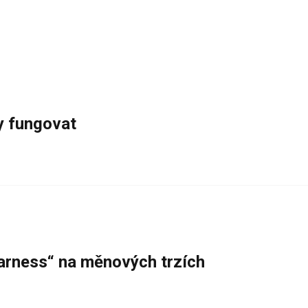
y fungovat
warness“ na měnových trzích