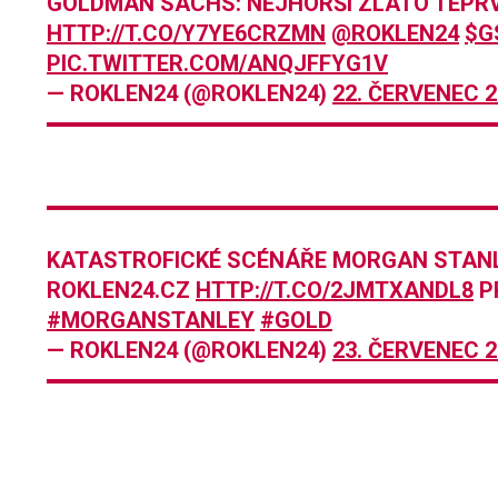
GOLDMAN SACHS: NEJHORŠÍ ZLATO TEPRVE
HTTP://T.CO/Y7YE6CRZMN
@ROKLEN24
$G
PIC.TWITTER.COM/ANQJFFYG1V
— ROKLEN24 (@ROKLEN24)
22. ČERVENEC 
KATASTROFICKÉ SCÉNÁŘE MORGAN STANL
ROKLEN24.CZ
HTTP://T.CO/2JMTXANDL8
P
#MORGANSTANLEY
#GOLD
— ROKLEN24 (@ROKLEN24)
23. ČERVENEC 