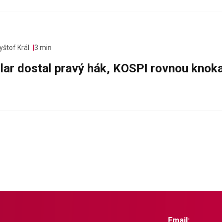
yštof Král
3 min
olar dostal pravý hák, KOSPI rovnou knok
Email: