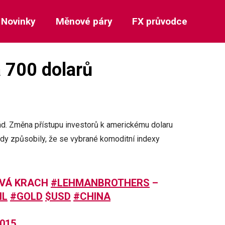
Novinky
Měnové páry
FX průvodce
a 700 dolarů
d. Změna přístupu investorů k americkému dolaru
y způsobily, že se vybrané komoditní indexy
ÁVÁ KRACH
#LEHMANBROTHERS
–
IL
#GOLD
$USD
#CHINA
2015