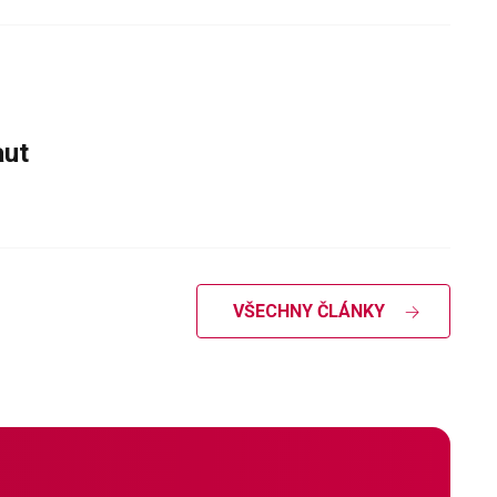
aut
VŠECHNY ČLÁNKY