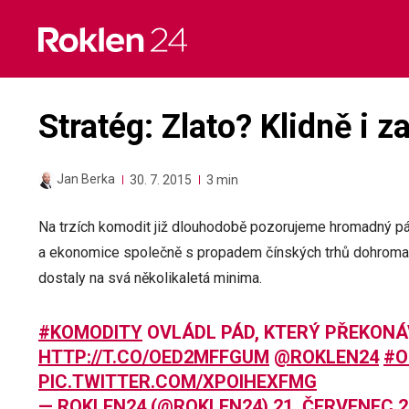
Skip
to
content
Stratég: Zlato? Klidně i z
Jan Berka
30. 7. 2015
3 min
Na trzích komodit již dlouhodobě pozorujeme hromadný pá
a ekonomice společně s propadem čínských trhů dohromad
dostaly na svá několikaletá minima.
#KOMODITY
OVLÁDL PÁD, KTERÝ PŘEKON
HTTP://T.CO/OED2MFFGUM
@ROKLEN24
#O
PIC.TWITTER.COM/XPOIHEXFMG
— ROKLEN24 (@ROKLEN24)
21. ČERVENEC 