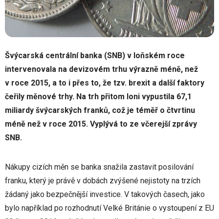
Švýcarská centrální banka (SNB) v loňském roce
intervenovala na devizovém trhu výrazně méně, než
v roce 2015, a to i přes to, že tzv. brexit a další faktory
čeřily měnové trhy. Na trh přitom loni vypustila 67,1
miliardy švýcarských franků, což je téměř o čtvrtinu
méně než v roce 2015. Vyplývá to ze včerejší zprávy
SNB.
Nákupy cizích měn se banka snažila zastavit posilování
franku, který je právě v dobách zvýšené nejistoty na trzích
žádaný jako bezpečnější investice. V takových časech, jako
bylo například po rozhodnutí Velké Británie o vystoupení z EU