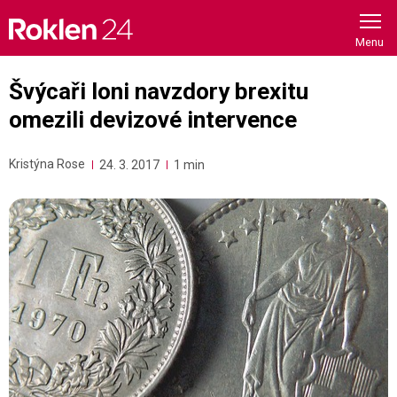
Skip
to
content
Švýcaři loni navzdory brexitu
omezili devizové intervence
Kristýna Rose
24. 3. 2017
1 min