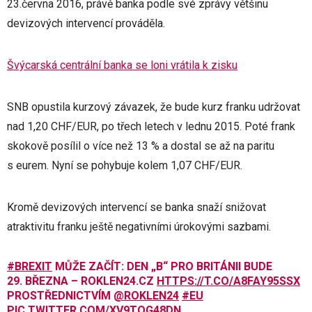
23.června 2016, právě banka podle své zprávy většinu
devizových intervencí prováděla.
Švýcarská centrální banka se loni vrátila k zisku
SNB opustila kurzový závazek, že bude kurz franku udržovat
nad 1,20 CHF/EUR, po třech letech v lednu 2015. Poté frank
skokově posílil o více než 13 % a dostal se až na paritu
s eurem. Nyní se pohybuje kolem 1,07 CHF/EUR.
Kromě devizových intervencí se banka snaží snižovat
atraktivitu franku ještě negativními úrokovými sazbami.
#BREXIT
MŮŽE ZAČÍT: DEN „B“ PRO BRITÁNII BUDE
29. BŘEZNA – ROKLEN24.CZ
HTTPS://T.CO/A8FAY95SSX
PROSTŘEDNICTVÍM
@ROKLEN24
#EU
PIC.TWITTER.COM/XV9TOG48DN