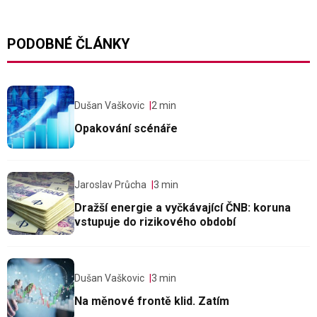
PODOBNÉ ČLÁNKY
Dušan Vaškovic
2 min
Opakování scénáře
Jaroslav Průcha
3 min
Dražší energie a vyčkávající ČNB: koruna
vstupuje do rizikového období
Dušan Vaškovic
3 min
Na měnové frontě klid. Zatím