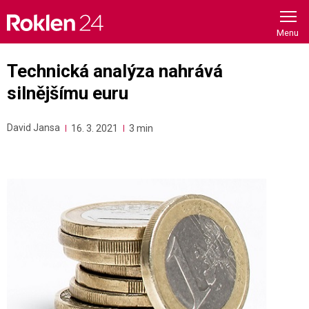
Skip
to
content
Technická analýza nahrává
silnějšímu euru
David Jansa
16. 3. 2021
3 min