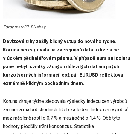
Zdroj: marc87, Pixabay
Devizové trhy zažily klidný vstup do nového týdne.
Koruna nereagovala na zveřejněná data a držela se
v úzkém pětihaléřovém pásmu. V případě eura ani dolaru
jsme nebyli svědky žádných důležitých dat ani jiných
kurzotvorných informací, což pár EURUSD reflektoval
extrémně klidným obchodním dnem.
Koruna zkraje týdne sledovala výsledky indexu cen výrobců
za únor a maloobchodních tržeb za leden. Index cen výrobců
meziměsíčně rostl o 0,7 % a meziročně o 1,4 %. Obě tyto
hodnoty předčily tržní konsenzus. Statistika