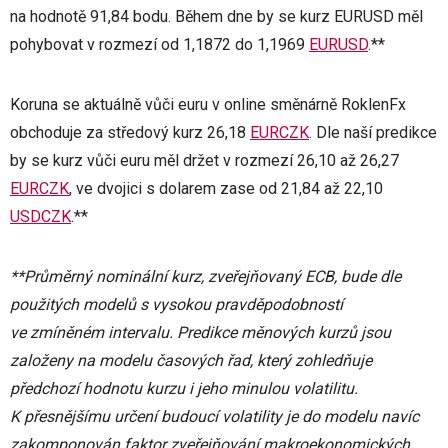
na hodnotě 91,84 bodu. Během dne by se kurz EURUSD měl
pohybovat v rozmezí od 1,1872 do 1,1969
EURUSD
.**
Koruna se aktuálně vůči euru v online směnárně RoklenFx
obchoduje za středový kurz 26,18
EURCZK
. Dle naší predikce
by se kurz vůči euru měl držet v rozmezí 26,10 až 26,27
EURCZK
, ve dvojici s dolarem zase od 21,84 až 22,10
USDCZK
.**
**Průměrný nominální kurz, zveřejňovaný ECB, bude dle
použitých modelů s vysokou pravděpodobností
ve zmíněném intervalu. Predikce měnových kurzů jsou
založeny na modelu časových řad, který zohledňuje
předchozí hodnotu kurzu i jeho minulou volatilitu.
K přesnějšímu určení budoucí volatility je do modelu navíc
zakomponován faktor zveřejňování makroekonomických