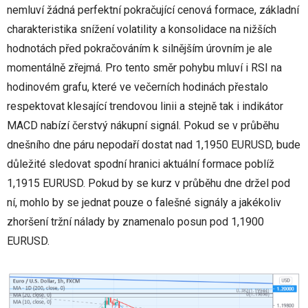
nemluví žádná perfektní pokračující cenová formace, základní
charakteristika snížení volatility a konsolidace na nižších
hodnotách před pokračováním k silnějším úrovním je ale
momentálně zřejmá. Pro tento směr pohybu mluví i RSI na
hodinovém grafu, které ve večerních hodinách přestalo
respektovat klesající trendovou linii a stejně tak i indikátor
MACD nabízí čerstvý nákupní signál. Pokud se v průběhu
dnešního dne páru nepodaří dostat nad 1,1950 EURUSD, bude
důležité sledovat spodní hranici aktuální formace poblíž
1,1915 EURUSD. Pokud by se kurz v průběhu dne držel pod
ní, mohlo by se jednat pouze o falešné signály a jakékoliv
zhoršení tržní nálady by znamenalo posun pod 1,1900
EURUSD.