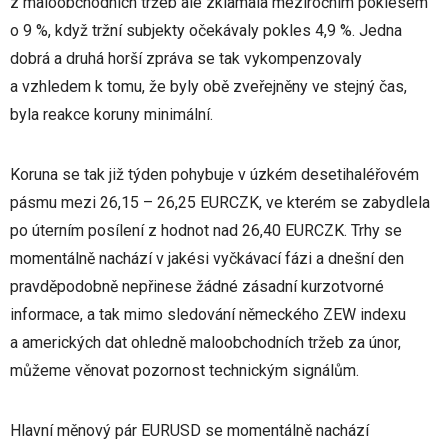
z maloobchodních tržeb ale zklamala meziročním poklesem
o 9 %, když tržní subjekty očekávaly pokles 4,9 %. Jedna
dobrá a druhá horší zpráva se tak vykompenzovaly
a vzhledem k tomu, že byly obě zveřejněny ve stejný čas,
byla reakce koruny minimální.
Koruna se tak již týden pohybuje v úzkém desetihaléřovém
pásmu mezi 26,15 – 26,25 EURCZK, ve kterém se zabydlela
po úterním posílení z hodnot nad 26,40 EURCZK. Trhy se
momentálně nachází v jakési vyčkávací fázi a dnešní den
pravděpodobně nepřinese žádné zásadní kurzotvorné
informace, a tak mimo sledování německého ZEW indexu
a amerických dat ohledně maloobchodních tržeb za únor,
můžeme věnovat pozornost technickým signálům.
Hlavní měnový pár EURUSD se momentálně nachází