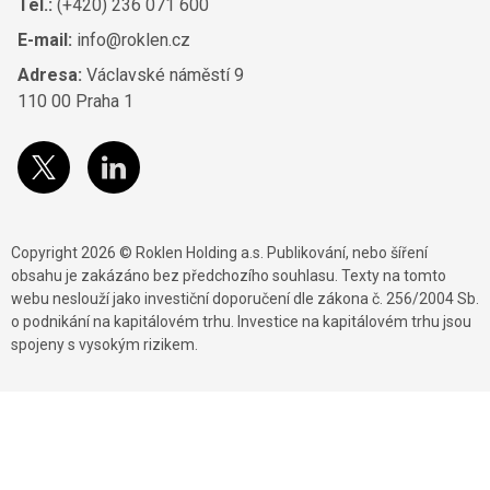
Tel.:
(+420) 236 071 600
E-mail:
info@roklen.cz
Adresa:
Václavské náměstí 9
110 00 Praha 1
Copyright 2026 © Roklen Holding a.s. Publikování, nebo šíření
obsahu je zakázáno bez předchozího souhlasu. Texty na tomto
webu neslouží jako investiční doporučení dle zákona č. 256/2004 Sb.
o podnikání na kapitálovém trhu. Investice na kapitálovém trhu jsou
spojeny s vysokým rizikem.