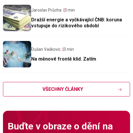
Jaroslav Průcha
3 min
Dražší energie a vyčkávající ČNB: koruna
vstupuje do rizikového období
Dušan Vaškovic
3 min
Na měnové frontě klid. Zatím
VŠECHNY ČLÁNKY
Buďte v obraze o dění na