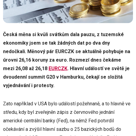
Česká měna si kvůli svátkům dala pauzu, z tuzemské
ekonomiky jsem se tak žádných dat po dva dny
nedočkali. Měnový pár EURCZK se aktuálně pohybuje na
úrovni 26,16 koruny za euro. Rozmezí dnes čekáme
mezi 26,08 až 26,18
EURCZK
. Hlavní událostí ve světě je
dvoudenní summit G20 v Hamburku, čekají se složitá
vyjednávání i protesty.
Zato například v USA bylo událostí požehnaně, a to hlavně ve
středu, kdy byl zveřejněn zápis z červnového jednání
americké centrální banky (Fed), na němž Fed potvrdil
očekávání a zvýšil hlavní sazbu o 25 bazických bodů do