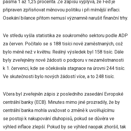
pásma 1 až 1,25 procenta. Ze zápisu vyplývá, že Fed je
připraven zpřísňovat měnovou politiku i při mírnější inflaci.
Osekání bilance přitom nemusí významně narušit finanční trhy.
Ve středu vyšla statistika ze soukromého sektoru podle ADP
za červen. Počítalo se s 188 tisíci nově zaměstnaných, což
bylo méně než v květnu. Reálný výsledek byl 158 tisíc. Dále
byly zveřejněny nové žádosti o podporu v nezaměstnanosti
k 1. červenci, kde se očekávala stagnace na úrovni 244 tisíc.
Ve skutečnosti bylo nových žádostí více, a to 248 tisíc.
Včera byl zveřejněn zápis z posledního zasedání Evropské
centrální banky (ECB). Minutes mimo jiné prozradily, že by
centrální banka mohla uvažovat o změně k uvolňujícímu
se postoji k nakupování dluhopisů, pokud se důvěra ve
výhled inflace zlepší. Pokud by se výhled naopak zhoršil, tak