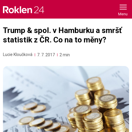
Skip
to
content
Trump & spol. v Hamburku a smršť
statistik z ČR. Co na to měny?
Lucie Kloučková
7. 7. 2017
2 min