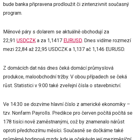
bude banka připravena prodloužit či zintenzivnit současný
program.
Měnové páry s dolarem se aktuálně obchodují za
22,91
USDCZK
a za 1,1417
EURUSD
. Dnes vidíme rozmezí
mezi 22,84 až 22,95 USDCZK a 1,137 ač 1,146 EURUSD.
Z domácích dat nás dnes čeká domácí průmyslová
produkce, maloobchodní tržby. V obou případech se čeká
růst. Statistici v 9:00 také zveřejní čísla o stavebnictví.
Ve 14:30 se dozvíme hlavní číslo z americké ekonomiky –
tzv. Nonfarm Payrolls. Predikce pro červen počítá počítá se
178 tisíci nově zaměstnanými, což by znamenalo nárůst
oproti předchozímu měsíci. Současně se dočkáme také
průměrné hodinové mzdy, kdy je očekáván její meziměsíční