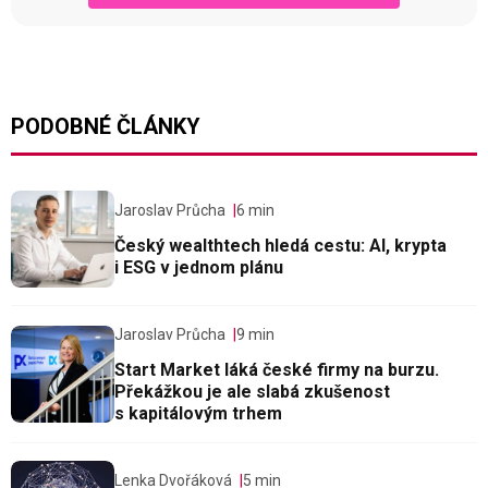
PODOBNÉ ČLÁNKY
Jaroslav Průcha
6 min
Český wealthtech hledá cestu: AI, krypta
i ESG v jednom plánu
Jaroslav Průcha
9 min
Start Market láká české firmy na burzu.
Překážkou je ale slabá zkušenost
s kapitálovým trhem
Lenka Dvořáková
5 min