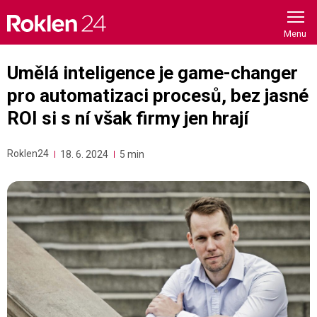
Skip
to
content
Umělá inteligence je game-changer
pro automatizaci procesů, bez jasné
ROI si s ní však firmy jen hrají
Roklen24
18. 6. 2024
5 min