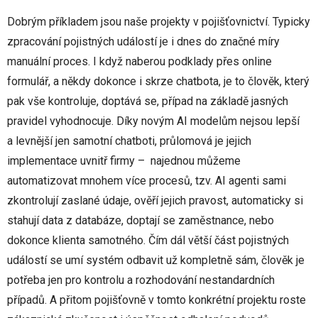
Dobrým příkladem jsou naše projekty v pojišťovnictví. Typicky
zpracování pojistných událostí je i dnes do značné míry
manuální proces. I když naberou podklady přes online
formulář, a někdy dokonce i skrze chatbota, je to člověk, který
pak vše kontroluje, doptává se, případ na základě jasných
pravidel vyhodnocuje. Díky novým AI modelům nejsou lepší
a levnější jen samotní chatboti, průlomová je jejich
implementace uvnitř firmy – najednou můžeme
automatizovat mnohem více procesů, tzv. AI agenti sami
zkontrolují zaslané údaje, ověří jejich pravost, automaticky si
stahují data z databáze, doptají se zaměstnance, nebo
dokonce klienta samotného. Čím dál větší část pojistných
událostí se umí systém odbavit už kompletně sám, člověk je
potřeba jen pro kontrolu a rozhodování nestandardních
případů. A přitom pojišťovně v tomto konkrétní projektu roste