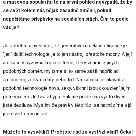
a masovou popularitu to na první pohled nevypadá, že by
se svět kolem nás nějak zásadně změnil, pokud
nepočítáme příspěvky na sociálních sítích. Čím to podle
vás je?
Je potřeba si uvědomit, že generativní umělá inteligence je
“jen” další technologie, je to jen nástroj, přestože mocný. A její
aplikace v byznysu kopíruje trend, který známe z jiných
podobných domén, my jsme si to samé zažili například
s cloudem, velkými daty, nebo IoT. Na začátku je jakákoliv
podobná technologie nová, sexy, všichni jsou okouzlení jejím
potenciálem. Je tzv. v hypu. Pak ale přijde čas vystřízlivění,
jisté deziluze. Myslím, že právě v této fázi se nacházíme a já
jsem za to trochu rád.
Můžete to vysvětlit? Proč jste rád za vystřízlivění? Čekal