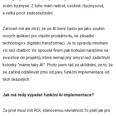
svém byznyse. Z toho mám radost, osobně i byznysově,
a velký pocit zadostiučinění.
Zároveň mě ale mrzí, že se AI bere často jen jako souhrn
nových aplikací pro vlastní produktivitu, ne zásadní
technologii v digitální transformaci. Je to opravdu mnohem
víc než chatbot. Ve spoustě firem pak bohužel narážíme na
investice do projektů, které nemají jiný smysl než zaškrtnutí
kolonky “máme taky AI”. Proto jsem rád za uklidnění, za to, že
se začíná oddělovat zrno od plev, funkční implementace od
těch okázalých.
Jak má tedy vypadat funkční AI implementace?
Za prvé musí mít ROI, stanovenou návratnost.To platí jak pro