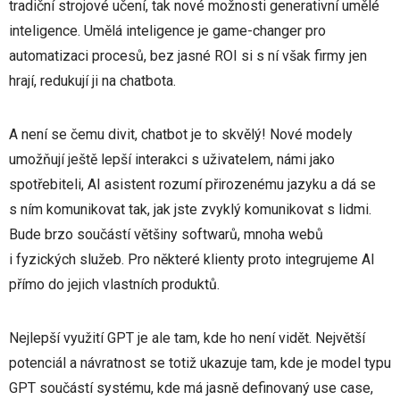
tradiční strojové učení, tak nové možnosti generativní umělé
inteligence. Umělá inteligence je game-changer pro
automatizaci procesů, bez jasné ROI si s ní však firmy jen
hrají, redukují ji na chatbota.
A není se čemu divit, chatbot je to skvělý! Nové modely
umožňují ještě lepší interakci s uživatelem, námi jako
spotřebiteli, AI asistent rozumí přirozenému jazyku a dá se
s ním komunikovat tak, jak jste zvyklý komunikovat s lidmi.
Bude brzo součástí většiny softwarů, mnoha webů
i fyzických služeb. Pro některé klienty proto integrujeme AI
přímo do jejich vlastních produktů.
Nejlepší využití GPT je ale tam, kde ho není vidět. Největší
potenciál a návratnost se totiž ukazuje tam, kde je model typu
GPT součástí systému, kde má jasně definovaný use case,