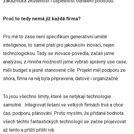
zákaznická zkušenost i úspěšnost odhalení podvodů.
Proč to tedy nemá již každá firma?
Pro mě to zase není specifikum generativní umělé
inteligence, to samé platí pro jakoukoliv inovaci, nejen
technologickou. Tady se inovace povedla, začali jsme
analýzou, z mnoha možností jsme vybrali správný use case,
měli budget a jasně stanovené cíle. Projekt měl podporu ze
shora, firma na něj byla připravena, datově i organizačně.
To jsou všechno limity, které se netýkají technologie
samotné. Integrovat řešení ve velkých firmách trvá a chce
čas, podporu, plánování. Proto myslím, že přidaná hodnota
všech těchto fantastických technologií se začne projevovat
až tento a příští příští rok.