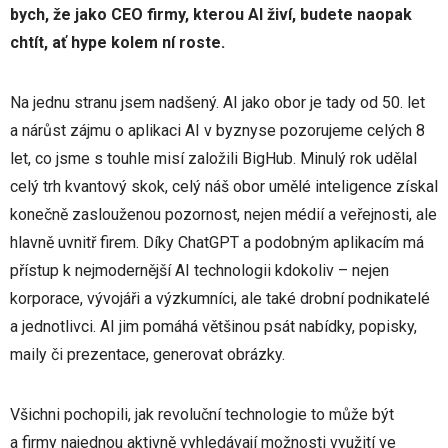
bych, že jako CEO firmy, kterou AI živí, budete naopak
chtít, ať hype kolem ní roste.
Na jednu stranu jsem nadšený. AI jako obor je tady od 50. let
a nárůst zájmu o aplikaci AI v byznyse pozorujeme celých 8
let, co jsme s touhle misí založili BigHub. Minulý rok udělal
celý trh kvantový skok, celý náš obor umělé inteligence získal
konečně zaslouženou pozornost, nejen médií a veřejnosti, ale
hlavně uvnitř firem. Díky ChatGPT a podobným aplikacím má
přístup k nejmodernější AI technologii kdokoliv – nejen
korporace, vývojáři a výzkumníci, ale také drobní podnikatelé
a jednotlivci. AI jim pomáhá většinou psát nabídky, popisky,
maily či prezentace, generovat obrázky.
Všichni pochopili, jak revoluční technologie to může být
a firmy najednou aktivně vyhledávají možnosti využití ve