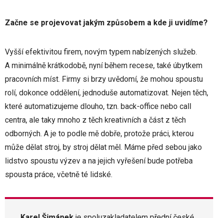
Začne se projevovat jakým způsobem a kde ji uvidíme?
Vyšší efektivitou firem, novým typem nabízených služeb.
A minimálně krátkodobě, nyní během recese, také úbytkem
pracovních míst. Firmy si brzy uvědomí, že mohou spoustu
rolí, dokonce oddělení, jednoduše automatizovat. Nejen těch,
které automatizujeme dlouho, tzn. back-office nebo call
centra, ale taky mnoho z těch kreativních a část z těch
odborných. A je to podle mě dobře, protože práci, kterou
může dělat stroj, by stroj dělat měl. Máme před sebou jako
lidstvo spoustu výzev a na jejich vyřešení bude potřeba
spousta práce, včetně té lidské.
Karel Šimánek
je spoluzakladatelem přední české