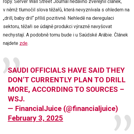
ropy. Server Wall Street Journal nedávno zveřejnil článek,
v němž tlumočil slova těžařů, která nevyznívala s ohledem na
„drill, baby dril“ příliš pozitivně. Nehledě na deregulaci
sektoru, těžaři se údajně produkci výrazně navyšovat
nechystají. A podobně tomu bude i u Saúdské Arábie. Článek
najdete
zde
.
SAUDI OFFICIALS HAVE SAID THEY
DON’T CURRENTLY PLAN TO DRILL
MORE, ACCORDING TO SOURCES –
WSJ.
— FinancialJuice (@financialjuice)
February 3, 2025