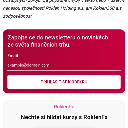
dostupných zdrojů. Za případné chyby v textu nebo v datech
nenesou společnosti Roklen Holding a.s. ani Roklen360 a.s.
zodpovědnost.
Zapojte se do newsletteru o novinkách
ze světa finančních trhů.
Email:
PŘIHLÁSIT SE K ODBĚRU
Nechte si hlídat kurzy s RoklenFx