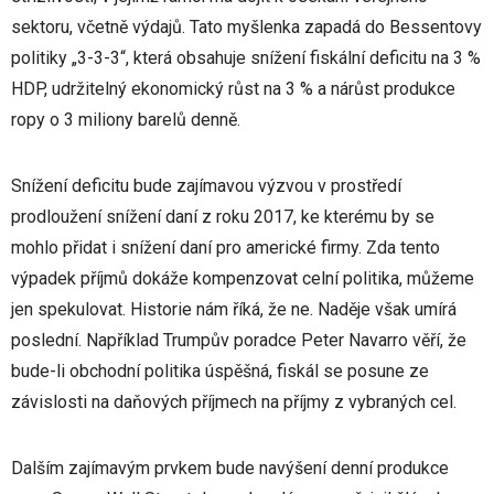
sektoru, včetně výdajů. Tato myšlenka zapadá do Bessentovy
politiky „3-3-3“, která obsahuje snížení fiskální deficitu na 3 %
HDP, udržitelný ekonomický růst na 3 % a nárůst produkce
ropy o 3 miliony barelů denně.
Snížení deficitu bude zajímavou výzvou v prostředí
prodloužení snížení daní z roku 2017, ke kterému by se
mohlo přidat i snížení daní pro americké firmy. Zda tento
výpadek příjmů dokáže kompenzovat celní politika, můžeme
jen spekulovat. Historie nám říká, že ne. Naděje však umírá
poslední. Například Trumpův poradce Peter Navarro věří, že
bude-li obchodní politika úspěšná, fiskál se posune ze
závislosti na daňových příjmech na příjmy z vybraných cel.
Dalším zajímavým prvkem bude navýšení denní produkce