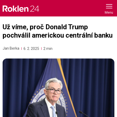
Skip
to
content
Už víme, proč Donald Trump
pochválil americkou centrální banku
Jan Berka
6. 2. 2025
2 min