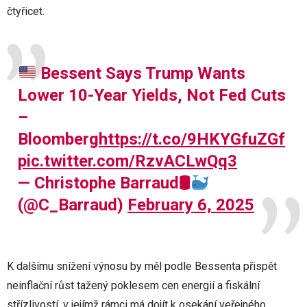
čtyřicet.
Bessent Says Trump Wants
Lower 10-Year Yields, Not Fed Cuts
–
Bloomberg
https://t.co/9HKYGfuZGf
pic.twitter.com/RzvACLwQq3
— Christophe Barraud🛢
(@C_Barraud)
February 6, 2025
K dalšímu snížení výnosu by měl podle Bessenta přispět
neinflační růst tažený poklesem cen energií a fiskální
střízlivostí, v jejímž rámci má dojít k osekání veřejného