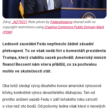
Zdroj:
_NZ79221
flickr photo by
Federalreserve
shared with no
copyright restrictions using
Creative Commons Public Domain Mark
(PDM)
Lednové zasedání Fedu nepřineslo žádné zásadní
překvapení. To se však nedá říct o komentáři prezidenta
Trumpa, který stabilitu sazeb pochválil. Americký ministr
financí Bessent nám včera přiblížil, co za pochvalou
mohlo ve skutečnosti stát.
Oba totiž sledují vývoj dlouhého konce americké výnosové
křivky, konkrétně výnos desetiletého dluhopisu. Ten od
prvního snížení sazeb Fedu v září loňského roku vzrostl
o více než sto bodů. Od poloviny ledna však klesl o necelých