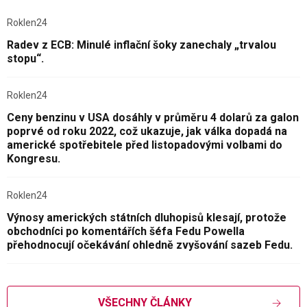
Roklen24
Radev z ECB: Minulé inflační šoky zanechaly „trvalou
stopu“.
Roklen24
Ceny benzinu v USA dosáhly v průměru 4 dolarů za galon
poprvé od roku 2022, což ukazuje, jak válka dopadá na
americké spotřebitele před listopadovými volbami do
Kongresu.
Roklen24
Výnosy amerických státních dluhopisů klesají, protože
obchodníci po komentářích šéfa Fedu Powella
přehodnocují očekávání ohledně zvyšování sazeb Fedu.
VŠECHNY ČLÁNKY