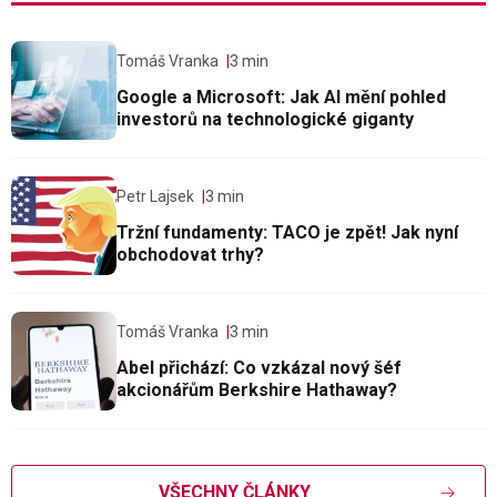
Tomáš Vranka
3 min
Google a Microsoft: Jak AI mění pohled
investorů na technologické giganty
Petr Lajsek
3 min
Tržní fundamenty: TACO je zpět! Jak nyní
obchodovat trhy?
Tomáš Vranka
3 min
Abel přichází: Co vzkázal nový šéf
akcionářům Berkshire Hathaway?
VŠECHNY ČLÁNKY