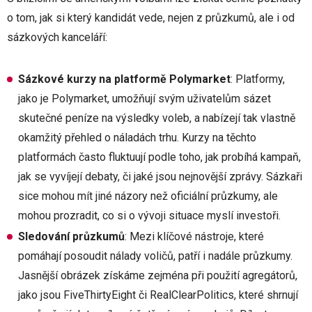
o tom, jak si který kandidát vede, nejen z průzkumů, ale i od
sázkových kanceláří:
Sázkové kurzy na platformě Polymarket
: Platformy,
jako je Polymarket, umožňují svým uživatelům sázet
skutečné peníze na výsledky voleb, a nabízejí tak vlastně
okamžitý přehled o náladách trhu. Kurzy na těchto
platformách často fluktuují podle toho, jak probíhá kampaň,
jak se vyvíjejí debaty, či jaké jsou nejnovější zprávy. Sázkaři
sice mohou mít jiné názory než oficiální průzkumy, ale
mohou prozradit, co si o vývoji situace myslí investoři.
Sledování průzkumů
: Mezi klíčové nástroje, které
pomáhají posoudit nálady voličů, patří i nadále průzkumy.
Jasnější obrázek získáme zejména při použití agregátorů,
jako jsou FiveThirtyEight či RealClearPolitics, které shrnují