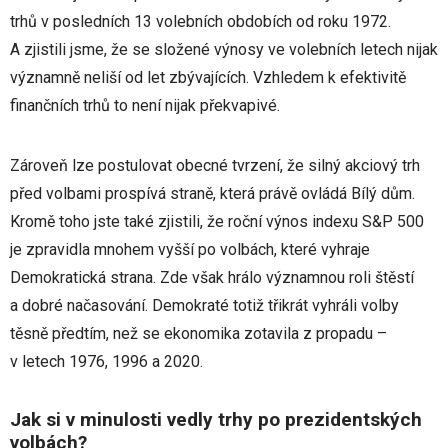
trhů v posledních 13 volebních obdobích od roku 1972.
A zjistili jsme, že se složené výnosy ve volebních letech nijak
významně neliší od let zbývajících. Vzhledem k efektivitě
finančních trhů to není nijak překvapivé.
Zároveň lze postulovat obecné tvrzení, že silný akciový trh
před volbami prospívá straně, která právě ovládá Bílý dům.
Kromě toho jste také zjistili, že roční výnos indexu S&P 500
je zpravidla mnohem vyšší po volbách, které vyhraje
Demokratická strana. Zde však hrálo významnou roli štěstí
a dobré načasování. Demokraté totiž třikrát vyhráli volby
těsně předtím, než se ekonomika zotavila z propadu –
v letech 1976, 1996 a 2020.
Jak si v minulosti vedly trhy po prezidentských
volbách?