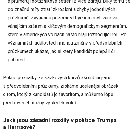
a průměrují dotazníková šetření z více zdrojů. Díky tomu se
do značné míry ztratí zkreslení a chyby jednotlivých
průzkumů. Zvýšenou pozornost bychom měli věnovat
váhajícím státům a klíčovým demografickým segmentům,
které v amerických volbách často hrají rozhodující roli. Po
významných událostech mohou změny v předvolebních
průzkumech ukázat, jak si který kandidát polepšil či
pohoršil.
Pokud poznatky ze sázkových kurzů zkombinujeme
s předvolebními průzkumy, získáme ucelenější obrázek
o tom, který z kandidátů je favoritem, a můžeme lépe
předpovědět možný výsledek voleb.
Jaké jsou zásadní rozdíly v politice Trumpa
a Harrisové?