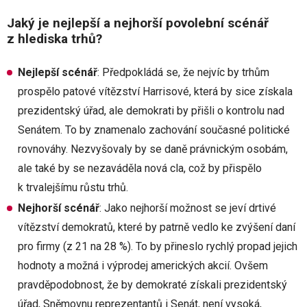
Jaký je nejlepší a nejhorší povolební scénář
z hlediska trhů?
Nejlepší scénář
: Předpokládá se, že nejvíc by trhům
prospělo patové vítězství Harrisové, která by sice získala
prezidentský úřad, ale demokrati by přišli o kontrolu nad
Senátem. To by znamenalo zachování současné politické
rovnováhy. Nezvyšovaly by se daně právnickým osobám,
ale také by se nezaváděla nová cla, což by přispělo
k trvalejšímu růstu trhů.
Nejhorší scénář
: Jako nejhorší možnost se jeví drtivé
vítězství demokratů, které by patrně vedlo ke zvýšení daní
pro firmy (z 21 na 28 %). To by přineslo rychlý propad jejich
hodnoty a možná i výprodej amerických akcií. Ovšem
pravděpodobnost, že by demokraté získali prezidentský
úřad, Sněmovnu reprezentantů i Senát, není vysoká,