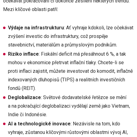
očekávat pokračování či dokonce zesílení některých trendů.
Mezi klíčové oblasti patří:
Výdaje na infrastrukturu
: Ať vyhraje kdokoli, lze očekávat
zvýšení investic do infrastruktury, což prospěje
stavebnictví, materiálům a průmyslovým podnikům.
Riziko inflace
: Fiskální deficit má přesáhnout 6 %, a tak
mohou v ekonomice přetrvat inflační tlaky. Chcete-li se
proti inflaci zajistit, můžete investovat do komodit, inflačně
indexovaných dluhopisů (TIPS) a realitních investičních
fondů (REIT).
Deglobalizace
: Světové dodavatelské řetězce se mění
a na pokračující deglobalizaci vydělají země jako Vietnam,
Indie či Indonésie.
AI a technologické inovace
: Nezávisle na tom, kdo
vyhraje, zůstanou klíčovými růstovými oblastmi vývoj AI,