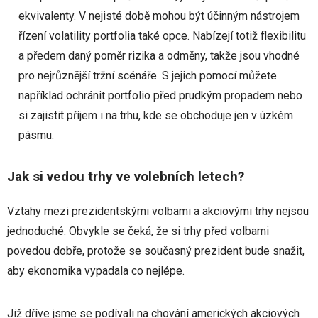
ekvivalenty. V nejisté době mohou být účinným nástrojem
řízení volatility portfolia také opce. Nabízejí totiž flexibilitu
a předem daný poměr rizika a odměny, takže jsou vhodné
pro nejrůznější tržní scénáře. S jejich pomocí můžete
například ochránit portfolio před prudkým propadem nebo
si zajistit příjem i na trhu, kde se obchoduje jen v úzkém
pásmu.
Jak si vedou trhy ve volebních letech?
Vztahy mezi prezidentskými volbami a akciovými trhy nejsou
jednoduché. Obvykle se čeká, že si trhy před volbami
povedou dobře, protože se současný prezident bude snažit,
aby ekonomika vypadala co nejlépe.
Již dříve jsme se podívali na chování amerických akciových