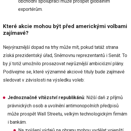
obchodní spolupráci může prospět globálním
exportérům.
Které akcie mohou být před americkými volbami
zajímavé?
Nejvýraznější dopad na trhy může mít, pokud tatáž strana
získá prezidentský úřad, Sněmovnu reprezentantů i Senát. To
by jí totiž umožnilo prosazovat nejrůznější ambiciózní plány.
Podívejme se, které významné akciové tituly bude zajímavé
sledovat v závislosti na výsledku voleb:
Jednoznačné vítězství republikánů
: Nižší daň z příjmů
právnických osob a uvolnění antimonopolních předpisů
může prospět Wall Streetu, velkým technologickým firmám
i bankám.
Na zvýšení výdajů na obranu mohou vydělat vojenští