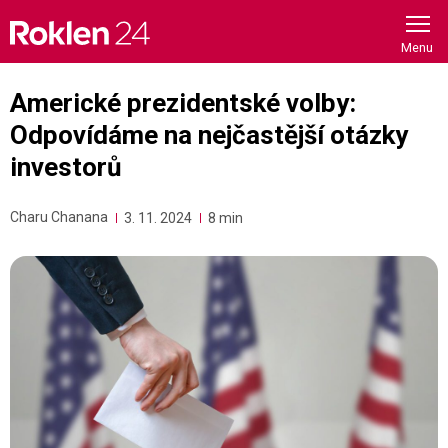
Skip
to
content
Americké prezidentské volby:
Odpovídáme na nejčastější otázky
investorů
Charu Chanana
3. 11. 2024
8 min