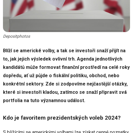
Depositphotos
Blíží se americké volby, a tak se investoři snaží přijít na
to, jak jejich výsledek ovlivní trh. Agenda jednotlivých
kandidátů může formovat finanční prostředí na celé roky
dopředu, ať už půjde o fiskální politiku, obchod, nebo
konkrétní sektory. Zde si zodpovíme nejčastější otázky,
které si investoři kladou, zatímco se snaží připravit svá
portfolia na tuto významnou událost.
Kdo je favoritem prezidentských voleb 2024?
S blížícími se americkými volbami lze získat cenné poznatky