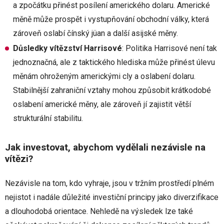
a zpočátku přinést posílení amerického dolaru. Americké
měně může prospět i vystupňování obchodní války, která
zároveň oslabí čínský jüan a další asijské měny.
Důsledky vítězství Harrisové
: Politika Harrisové není tak
jednoznačná, ale z taktického hlediska může přinést úlevu
měnám ohroženým americkými cly a oslabení dolaru.
Stabilnější zahraniční vztahy mohou způsobit krátkodobé
oslabení americké měny, ale zároveň jí zajistit větší
strukturální stabilitu.
Jak investovat, abychom vydělali nezávisle na
vítězi?
Nezávisle na tom, kdo vyhraje, jsou v tržním prostředí plném
nejistot i nadále důležité investiční principy jako diverzifikace
a dlouhodobá orientace. Nehledě na výsledek lze také