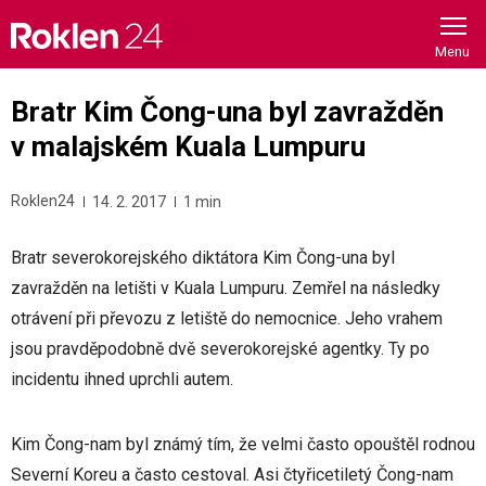
Skip
to
content
Bratr Kim Čong-una byl zavražděn
v malajském Kuala Lumpuru
Roklen24
14. 2. 2017
1 min
Bratr severokorejského diktátora Kim Čong-una byl
zavražděn na letišti v Kuala Lumpuru. Zemřel na následky
otrávení při převozu z letiště do nemocnice. Jeho vrahem
jsou pravděpodobně dvě severokorejské agentky. Ty po
incidentu ihned uprchli autem.
Kim Čong-nam byl známý tím, že velmi často opouštěl rodnou
Severní Koreu a často cestoval. Asi čtyřicetiletý Čong-nam