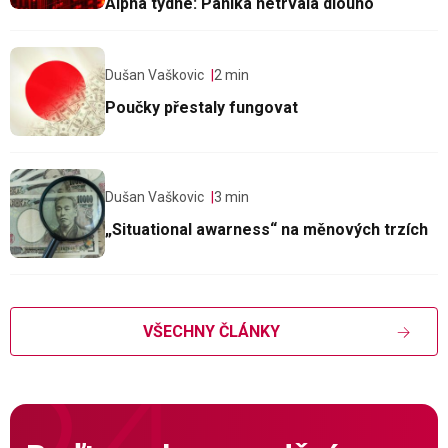
Alpha týdne: Panika netrvala dlouho
Dušan Vaškovic
2 min
Poučky přestaly fungovat
Dušan Vaškovic
3 min
„Situational awarness“ na měnových trzích
VŠECHNY ČLÁNKY