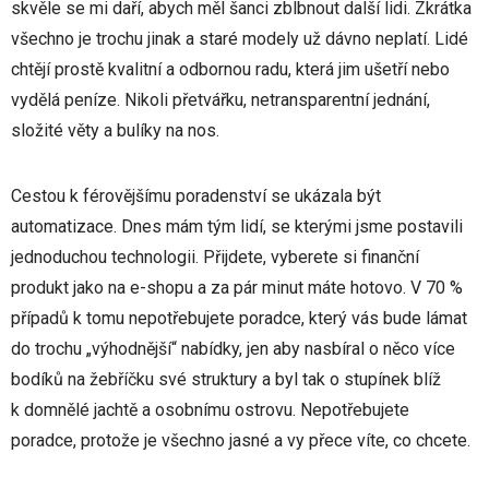
skvěle se mi daří, abych měl šanci zblbnout další lidi
. Zkrátka
všechno je trochu jinak a staré modely už dávno neplatí. Lidé
chtějí prostě kvalitní a odbornou radu, která jim ušetří nebo
vydělá peníze. Nikoli přetvářku, netransparentní jednání,
složité věty a bulíky na nos.
Cestou k férovějšímu poradenství se ukázala být
automatizace. Dnes mám tým lidí, se kterými jsme postavili
jednoduchou technologii. Přijdete, vyberete si finanční
produkt jako na e-shopu a za pár minut máte hotovo. V 70 %
případů k tomu nepotřebujete poradce, který vás bude lámat
do trochu „výhodnější“ nabídky, jen aby nasbíral o něco více
bodíků na žebříčku své struktury a byl tak o stupínek blíž
k domnělé jachtě a osobnímu ostrovu. Nepotřebujete
poradce, protože je všechno jasné a vy přece víte, co chcete.