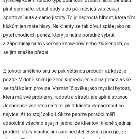
vytvářejí kolem tohoto typu podnikání zvláštní auru, že stačí
plnit semináře, sbírat body a do pár měsíců vás čekají
sportovní auta a samé jistoty. To je naprostá blbost, která těm
klukům jen mate hlavy. Na klienty se tak dívají spíše jako na
pytel chodících peněz, který je nutné pořádně vybrat,
a zapomínají na to všechno know-how nebo zkušenosti, co
se jim snažíte předat.
Z tohoto umělého snu se pak většinou probudí, až když je
pozdě. V době snění je žene kupředu jen vidina peněz a vše
se točí kolem provize. Vnímání člověka jako myslící bytosti,
která má své problémy, radosti a strasti, jde úplně stranou.
Jednoduše vše stojí na tom, jak z klienta vymáčknout co
nejvíce. Ať to stojí cokoli. Skrze peníze poradci měří
absolutně všechno a je jim jedno, že klientovi klidně sjednají
produkt, který vlastně ani sám nechtěl. Běžnou praxí je, že