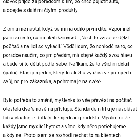
člověk přijde za poradcem s tím, že chce pojistit auto,
a odejde s dalšími čtyřmi produkty.
Zlom u mě nastal, když se mi narodilo první dítě. Vzpomněl
jsem si na to, co mi říkali kamarádi: „Nech to za sebe dělat
počítač a na lidi se vykašli.“ Věděl jsem, že nehledě na to, co
poradce naučím, co jim předám, má stejně každý svou hlavu
a bude si to dělat podle sebe. Neříkám, že to všichni dělají
špatně. Stačí jen jeden, který tu službu využívá ve prospěch
svůj, ne pro zákazníka, a pohroma je na světě.
Bylo potřeba to změnit, myšlenka to vše převést na počítač
otevřela dveře novému přístupu. Standardem trhu je navolávat
lidi a vlastně je dotlačit ke sjednání produktu. Myslím si, že
každý jsme myslící bytost a víme, kdy něco potřebujeme
a kdy ne. Proto jsem se rozhodl nechat to na klientech