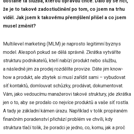
dostane ta služba, kterou opravdu chce. Dalo by se říct,
že je to takové zadostiučinění po tom, co jsem na trhu
viděl. Jak jsem k takovému přemýšlení přišel a co jsem
musel změnit?
Multilevel marketing (MLM) je naprosto legitimní byznys
model. Alespoň pokud se dělá správně. Zkrátka vytváříte
strukturu podnikatelů, kteří nabízí produkt nebo službu,
a následně jim za prodej rozdělíte provize. Dáte jim know-
how a produkt, ale zbytek si musí zařídit sami – vybudovat
síť kontaktů, domlouvat schůzky, prodávat, dokumentovat.
Vám, jako vedoucímu manažerovi takové struktury, jde zkrátka
jen o to, aby se prodalo co nejvíce produktů a vaše síť rostla.
A tady je základní kámen úrazu. Například v tolik propíraném
finančním poradenství přichází problém ve chvíli, kdy
struktura tlačí tolik, že poradci je jedno, co, komu, jak a proč