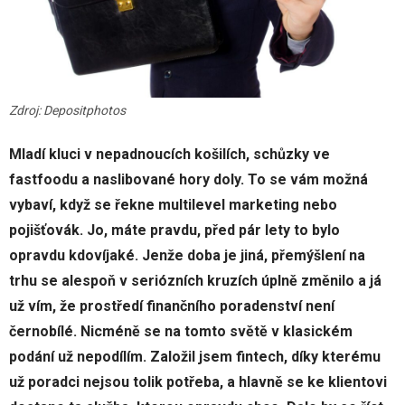
Zdroj: Depositphotos
Mladí kluci v nepadnoucích košilích, schůzky ve
fastfoodu a naslibované hory doly. To se vám možná
vybaví, když se řekne multilevel marketing nebo
pojišťovák. Jo, máte pravdu, před pár lety to bylo
opravdu kdovíjaké. Jenže doba je jiná, přemýšlení na
trhu se alespoň v seriózních kruzích úplně změnilo a já
už vím, že prostředí finančního poradenství není
černobílé. Nicméně se na tomto světě v klasickém
podání už nepodílím. Založil jsem fintech, díky kterému
už poradci nejsou tolik potřeba, a hlavně se ke klientovi