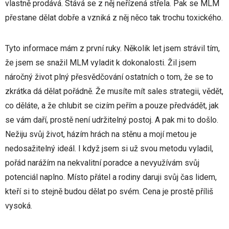
vlastně prodává. Stává se z něj neřízená střela. Pak se MLM
přestane dělat dobře a vzniká z něj něco tak trochu toxického.
Tyto informace mám z první ruky. Několik let jsem strávil tím,
že jsem se snažil MLM vyladit k dokonalosti. Žil jsem
náročný život plný přesvědčování ostatních o tom, že se to
zkrátka dá dělat pořádně. Že musíte mít sales strategii, vědět,
co děláte, a že chlubit se cizím peřím a pouze předvádět, jak
se vám daří, prostě není udržitelný postoj. A pak mi to došlo.
Nežiju svůj život, házím hrách na stěnu a mojí metou je
nedosažitelný ideál. I když jsem si už svou metodu vyladil,
pořád narážím na nekvalitní poradce a nevyužívám svůj
potenciál naplno. Místo přátel a rodiny daruji svůj čas lidem,
kteří si to stejně budou dělat po svém. Cena je prostě příliš
vysoká.