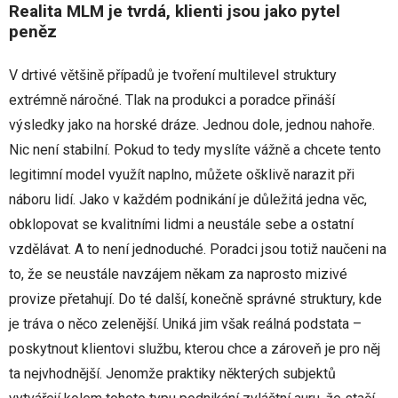
Realita MLM je tvrdá, klienti jsou jako pytel
peněz
V drtivé většině případů je tvoření multilevel struktury
extrémně náročné. Tlak na produkci a poradce přináší
výsledky jako na horské dráze. Jednou dole, jednou nahoře.
Nic není stabilní. Pokud to tedy myslíte vážně a chcete tento
legitimní model využít naplno, můžete ošklivě narazit při
náboru lidí. Jako v každém podnikání je důležitá jedna věc,
obklopovat se kvalitními lidmi a neustále sebe a ostatní
vzdělávat. A to není jednoduché. Poradci jsou totiž naučeni na
to, že se neustále navzájem někam za naprosto mizivé
provize přetahují. Do té další, konečně správné struktury, kde
je tráva o něco zelenější. Uniká jim však reálná podstata –
poskytnout klientovi službu, kterou chce a zároveň je pro něj
ta nejvhodnější. Jenomže praktiky některých subjektů