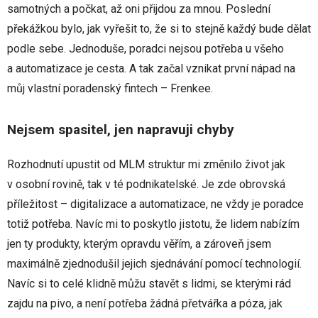
samotných a počkat, až oni přijdou za mnou. Poslední
překážkou bylo, jak vyřešit to, že si to stejně každý bude dělat
podle sebe. Jednoduše, poradci nejsou potřeba u všeho
a automatizace je cesta. A tak začal vznikat první nápad na
můj vlastní poradenský fintech – Frenkee.
Nejsem spasitel, jen napravuji chyby
Rozhodnutí upustit od MLM struktur mi změnilo život jak
v osobní rovině, tak v té podnikatelské. Je zde obrovská
příležitost – digitalizace a automatizace, ne vždy je poradce
totiž potřeba. Navíc mi to poskytlo jistotu, že lidem nabízím
jen ty produkty, kterým opravdu věřím, a zároveň jsem
maximálně zjednodušil jejich sjednávání pomocí technologií.
Navíc si to celé klidně můžu stavět s lidmi, se kterými rád
zajdu na pivo, a
není potřeba žádná přetvářka a póza, jak