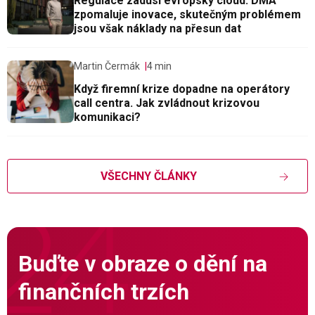
Regulace zadusí evropský cloud. DMA
zpomaluje inovace, skutečným problémem
jsou však náklady na přesun dat
Martin Čermák
4 min
Když firemní krize dopadne na operátory
call centra. Jak zvládnout krizovou
komunikaci?
VŠECHNY ČLÁNKY
Buďte v obraze o dění na
finančních trzích