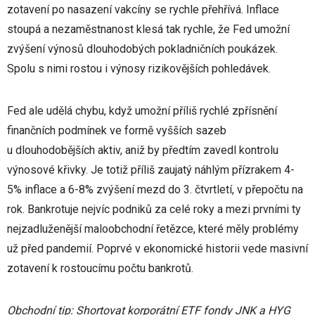
zotavení po nasazení vakcíny se rychle přehřívá. Inflace
stoupá a nezaměstnanost klesá tak rychle, že Fed umožní
zvýšení výnosů dlouhodobých pokladničních poukázek.
Spolu s nimi rostou i výnosy rizikovějších pohledávek.
Fed ale udělá chybu, když umožní příliš rychlé zpřísnění
finančních podmínek ve formě vyšších sazeb
u dlouhodobějších aktiv, aniž by předtím zavedl kontrolu
výnosové křivky. Je totiž příliš zaujatý náhlým přízrakem 4-
5% inflace a 6-8% zvýšení mezd do 3. čtvrtletí, v přepočtu na
rok. Bankrotuje nejvíc podniků za celé roky a mezi prvními ty
nejzadluženější maloobchodní řetězce, které měly problémy
už před pandemií. Poprvé v ekonomické historii vede masivní
zotavení k rostoucímu počtu bankrotů.
Obchodní tip: Shortovat korporátní ETF fondy JNK a HYG