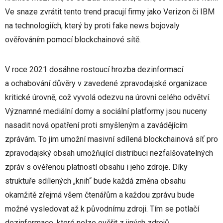
Ve snaze zvrátit tento trend pracují firmy jako Verizon či IBM
na technologiích, který by proti fake news bojovaly
ověřováním pomocí blockchainové sítě.
V roce 2021 dosáhne rostoucí hrozba dezinformací
a ochabování důvěry v zavedené zpravodajské organizace
kritické úrovně, což vyvolá odezvu na úrovni celého odvětví.
Významné mediální domy a sociální platformy jsou nuceny
nasadit nová opatření proti smyšleným a zavádějícím
zprávám. To jim umožní masivní sdílená blockchainová síť pro
zpravodajský obsah umožňující distribuci nezfalšovatelných
zpráv s ověřenou platností obsahu i jeho zdroje. Díky
struktuře sdílených „knih“ bude každá změna obsahu
okamžitě zřejmá všem čtenářům a každou zprávu bude
možné vysledovat až k původnímu zdroji. Tím se potlačí
dezinformace, které nelze ověřit z jiných zdrojů.