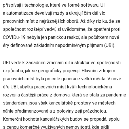
přispívají i technologie, které ve formě softwaru, UI
a automatizace devalvují mzdy a ukrajují čím dál víc
pracovních míst z nejrůznějších oborů. Až díky riziku, že se
společnost rozštěpí vedví, si uvědomíme, že opatření proti
COVIDu-19 nebyla jen panickou reakcí, ale počátkem nové
éry definované základním nepodmíněným příjmem (UBI).
UBI vede k zásadním změnám sil a struktur ve společnosti
i způsobu, jak se geograficky projevují. Hlavním zdrojem
pracovních míst byla po celé generace velká města. V nové
éře UBI, úbytku pracovních míst kvůli technologickému
rozvoji a častější práce z domova, která se stala za pandemie
standardem, jsou však kancelářské prostory ve městech
náhle předimenzované a z poloviny zejí prázdnotou.
Komerční hodnota kancelářských budov se propadá, spolu
s cenou komerčně využívaných nemovitostí, kde sídlí