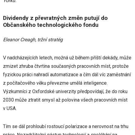
Yorku.
Dividendy z převratných změn putují do
Občanského technologického fondu
Eleanor Creagh, tržní stratég
V nadcházejících letech, možná už během příští dekády, může
zmizet zhruba čtvrtina současných pracovních míst, protože
fyzickou práci nahradí automatizace a čím dál víc zaměstnání
z počítačového věku převezme umělá inteligence.
Výzkumníci z Oxfordské univerzity předpovídají, že do roku
2030 může ztratit smysl až polovina všech pracovních míst
v USA.
Tím se dál prohloubí rostoucí polarizace a nerovnost na trhu
práce. Nezadržitelný nástup technologií a spoléhání na