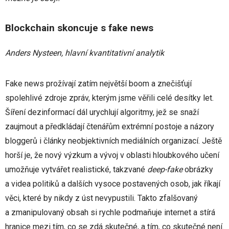
Blockchain skoncuje s fake news
Anders Nysteen, hlavní kvantitativní analytik
Fake news prožívají zatím největší boom a znečišťují
spolehlivé zdroje zpráv, kterým jsme věřili celé desítky let.
Šíření dezinformací dál urychlují algoritmy, jež se snaží
zaujmout a předkládají čtenářům extrémní postoje a názory
bloggerů i články neobjektivních mediálních organizací. Ještě
horší je, že nový výzkum a vývoj v oblasti hloubkového učení
umožňuje vytvářet realistické, takzvané
deep-fake
obrázky
a videa politiků a dalších vysoce postavených osob, jak říkají
věci, které by nikdy z úst nevypustili. Takto zfalšovaný
a zmanipulovaný obsah si rychle podmaňuje internet a stírá
hranice mezi tím, co se zdá skutečné, a tím, co skutečné není.