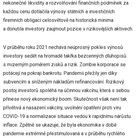
nekonečné likvidity a rozvolňování finančních podmínek za
každou cenu dotlačila výnosy státních a investičních
firemních obligací celosvětově na historická minima
a donutila investory zaujmout pozice v rizikovějších aktivech.
V průběhu roku 2021 nechává neúprosný pokles výnosů
investory sedět na hromadě takřka bezcenných dluhopisů
s mizerným poměrem zisků a rizik. Zombie korporace se
potácejí na pokraji bankrotu. Pandemii přežily jen díky
subvencím a sníženým nákladům refinancování. Rizikový
postoj investorů spoléhá na účinnou vakcínu, která s sebou
přinese nový ekonomický boom. Skutečnost však není tak
přívětivá a nasazení vakcíny, uvolnění opatření proti viru
COVID-19 a normalizace situace vedou k rapidnímu nárůstu
inflace. Zpětně se ukazuje, že byla ekonomika v době
pandemie extrémně přestimulovaná a v průběhu rychlého