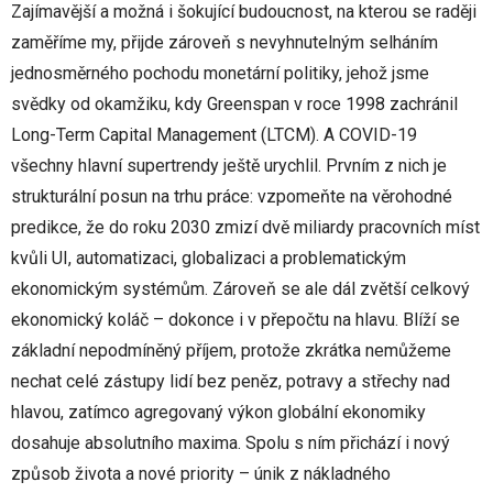
Zajímavější a možná i šokující budoucnost, na kterou se raději
zaměříme my, přijde zároveň s nevyhnutelným selháním
jednosměrného pochodu monetární politiky, jehož jsme
svědky od okamžiku, kdy Greenspan v roce 1998 zachránil
Long-Term Capital Management (LTCM). A COVID-19
všechny hlavní supertrendy ještě urychlil. Prvním z nich je
strukturální posun na trhu práce: vzpomeňte na věrohodné
predikce, že do roku 2030 zmizí dvě miliardy pracovních míst
kvůli UI, automatizaci, globalizaci a problematickým
ekonomickým systémům. Zároveň se ale dál zvětší celkový
ekonomický koláč – dokonce i v přepočtu na hlavu. Blíží se
základní nepodmíněný příjem, protože zkrátka nemůžeme
nechat celé zástupy lidí bez peněz, potravy a střechy nad
hlavou, zatímco agregovaný výkon globální ekonomiky
dosahuje absolutního maxima. Spolu s ním přichází i nový
způsob života a nové priority – únik z nákladného