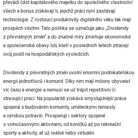
převádí část kapitálového majetku do společného vlastnictví
všech a bonus získávají ti, jejichž práci nyní zastávají
technologie. Z rostoucí produktivity digitálního věku tak mají
prospěch všichni. Tato politika se označuje jako „Dividendy
z převratných změn“ a do značné míry zmírňuje ekonomické
a společenské obavy lidí, kteří v posledních letech ztrácejí
svůj podíl na hospodářských výsledcích.
Dividendy z převratných změn uvolní enormní podnikatelskou
energii jednotlivců i komunit. Díky nim mají miliony obyvatel
víc času a energie a nemusí se už trápit repetitivní či
stresující prací. Na popularitě získává smysluplnější práce
spojená s budováním komunity, uměleckými řemesly
a výrobou potravin. Prosperují i sektory spojené
s volnočasovými aktivitami, od koníčků až po rekreační
sporty a aktivity, ať už reálné nebo virtuální.