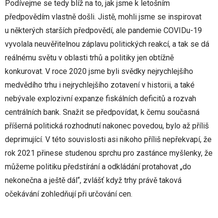
Podívejme se tedy blíž na to, jak jsme k letošním
předpovědím vlastně došli. Jistě, mohli jsme se inspirovat
u některých starších předpovědí, ale pandemie COVIDu-19
vyvolala neuvěřitelnou záplavu politických reakcí, a tak se dá
reálnému světu v oblasti trhů a politiky jen obtížně
konkurovat. V roce 2020 jsme byli svědky nejrychlejšího
medvědího trhu i nejrychlejšího zotavení v historii, a také
nebývale explozivní expanze fiskálních deficitů a rozvah
centrálních bank. Snažit se předpovídat, k čemu současná
příšerná politická rozhodnutí nakonec povedou, bylo až příliš
deprimující. V této souvislosti asi nikoho příliš nepřekvapí, že
rok 2021 přinese studenou sprchu pro zastánce myšlenky, že
můžeme politiku předstírání a odkládání protahovat „do
nekonečna a ještě dál“, zvlášť když trhy právě taková
očekávání zohledňují při určování cen.