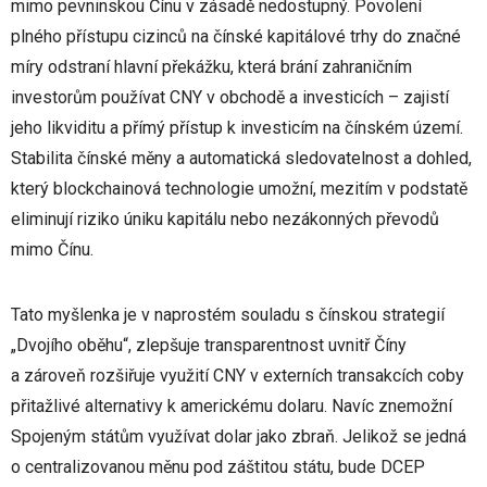
mimo pevninskou Čínu v zásadě nedostupný. Povolení
plného přístupu cizinců na čínské kapitálové trhy do značné
míry odstraní hlavní překážku, která brání zahraničním
investorům používat CNY v obchodě a investicích – zajistí
jeho likviditu a přímý přístup k investicím na čínském území.
Stabilita čínské měny a automatická sledovatelnost a dohled,
který blockchainová technologie umožní, mezitím v podstatě
eliminují riziko úniku kapitálu nebo nezákonných převodů
mimo Čínu.
Tato myšlenka je v naprostém souladu s čínskou strategií
„Dvojího oběhu“, zlepšuje transparentnost uvnitř Číny
a zároveň rozšiřuje využití CNY v externích transakcích coby
přitažlivé alternativy k americkému dolaru. Navíc znemožní
Spojeným státům využívat dolar jako zbraň. Jelikož se jedná
o centralizovanou měnu pod záštitou státu, bude DCEP