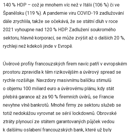
140 % HDP – což je mnohem víc než v Itálii (106 %) či ve
Španělsku (119 %). A pandemie viru COVID-19 zadlužování
dále zrychlila, takže se očekává, že se státní dluh v roce
2021 vyhoupne nad 120 % HDP. Zadlužení soukromého
sektoru, hlavně korporací, se může zvýšit až o dalších 20 %,
rychleji než kdekoli jinde v Evropě.
Úvěrové profily francouzských firem navíc patří v evropském
prostoru zpravidla k těm rizikovějším a úvěrový spread se
rychle rozšiřuje. Navzdory masivnímu balíčku stimulů
o objemu 100 miliard euro a úvěrovému plánu, kdy stát
přebírá garance až za 90 % firemních úvěrů, se Francie
nevyhne vlně bankrotů. Mnohé firmy ze sektoru služeb se
totiž nedokážou vyrovnat se sérií lockdownů. Obrovské
ztráty plynoucí ze státem garantovaných půjček vedou
k dalšímu oslabení francouzských bank, které už byly