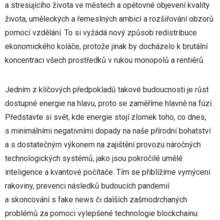
a stresujícího života ve městech a opětovné objevení kvality
života, uměleckých a řemeslných ambicí a rozšiřování obzorů
pomocí vzdělání. To si vyžádá nový způsob redistribuce
ekonomického koláče, protože jinak by docházelo k brutální
koncentraci všech prostředků v rukou monopolů a rentiérů.
Jedním z klíčových předpokladů takové budoucnosti je růst
dostupné energie na hlavu, proto se zaměříme hlavně na fúzi.
Představte si svět, kde energie stojí zlomek toho, co dnes,
s minimálními negativními dopady na naše přírodní bohatství
a s dostatečným výkonem na zajištění provozu náročných
technologických systémů, jako jsou pokročilé umělé
inteligence a kvantové počítače. Tím se přiblížíme vymýcení
rakoviny, prevenci následků budoucích pandemií
a skoncování s fake news či dalších zašmodrchaných
problémů za pomoci vylepšené technologie blockchainu.