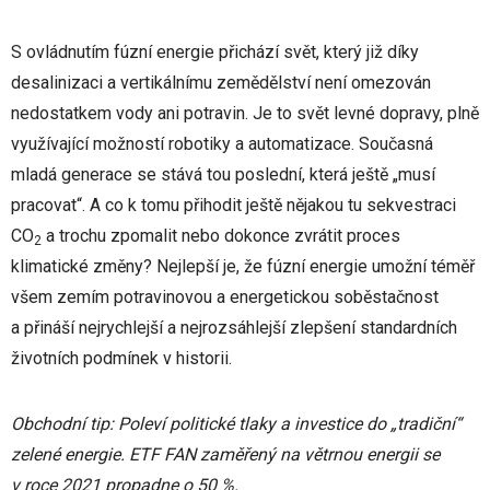
S ovládnutím fúzní energie přichází svět, který již díky
desalinizaci a vertikálnímu zemědělství není omezován
nedostatkem vody ani potravin. Je to svět levné dopravy, plně
využívající možností robotiky a automatizace. Současná
mladá generace se stává tou poslední, která ještě „musí
pracovat“. A co k tomu přihodit ještě nějakou tu sekvestraci
CO
a trochu zpomalit nebo dokonce zvrátit proces
2
klimatické změny? Nejlepší je, že fúzní energie umožní téměř
všem zemím potravinovou a energetickou soběstačnost
a přináší nejrychlejší a nejrozsáhlejší zlepšení standardních
životních podmínek v historii.
Obchodní tip: Poleví politické tlaky a investice do „tradiční“
zelené energie. ETF FAN zaměřený na větrnou energii se
v roce 2021 propadne o 50 %.