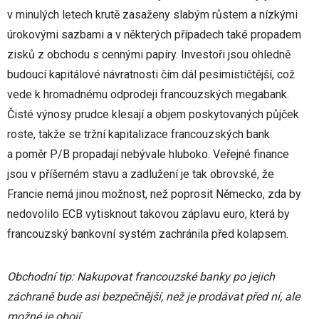
v minulých letech krutě zasaženy slabým růstem a nízkými
úrokovými sazbami a v některých případech také propadem
zisků z obchodu s cennými papíry. Investoři jsou ohledně
budoucí kapitálové návratnosti čím dál pesimističtější, což
vede k hromadnému odprodeji francouzských megabank.
Čisté výnosy prudce klesají a objem poskytovaných půjček
roste, takže se tržní kapitalizace francouzských bank
a poměr P/B propadají nebývale hluboko. Veřejné finance
jsou v příšerném stavu a zadlužení je tak obrovské, že
Francie nemá jinou možnost, než poprosit Německo, zda by
nedovolilo ECB vytisknout takovou záplavu euro, která by
francouzský bankovní systém zachránila před kolapsem.
Obchodní tip: Nakupovat francouzské banky po jejich
záchraně bude asi bezpečnější, než je prodávat před ní, ale
možné je obojí.