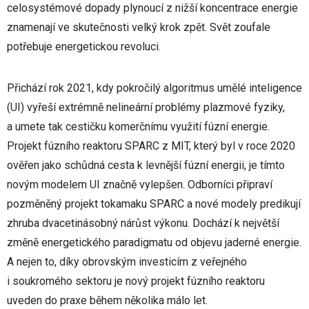
celosystémové dopady plynoucí z nižší koncentrace energie
znamenají ve skutečnosti velký krok zpět. Svět zoufale
potřebuje energetickou revoluci.
Přichází rok 2021, kdy pokročilý algoritmus umělé inteligence
(UI) vyřeší extrémně nelineární problémy plazmové fyziky,
a umete tak cestičku komerčnímu využití fúzní energie.
Projekt fúzního reaktoru SPARC z MIT, který byl v roce 2020
ověřen jako schůdná cesta k levnější fúzní energii, je tímto
novým modelem UI značně vylepšen. Odborníci připraví
pozměněný projekt tokamaku SPARC a nové modely predikují
zhruba dvacetinásobný nárůst výkonu. Dochází k největší
změně energetického paradigmatu od objevu jaderné energie.
A nejen to, díky obrovským investicím z veřejného
i soukromého sektoru je nový projekt fúzního reaktoru
uveden do praxe během několika málo let.