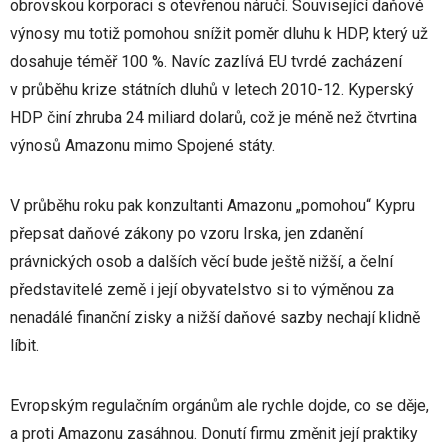
obrovskou korporaci s otevřenou náručí. Související daňové
výnosy mu totiž pomohou snížit poměr dluhu k HDP, který už
dosahuje téměř 100 %. Navíc zazlívá EU tvrdé zacházení
v průběhu krize státních dluhů v letech 2010-12. Kyperský
HDP činí zhruba 24 miliard dolarů, což je méně než čtvrtina
výnosů Amazonu mimo Spojené státy.
V průběhu roku pak konzultanti Amazonu „pomohou“ Kypru
přepsat daňové zákony po vzoru Irska, jen zdanění
právnických osob a dalších věcí bude ještě nižší, a čelní
představitelé země i její obyvatelstvo si to výměnou za
nenadálé finanční zisky a nižší daňové sazby nechají klidně
líbit.
Evropským regulačním orgánům ale rychle dojde, co se děje,
a proti Amazonu zasáhnou. Donutí firmu změnit její praktiky