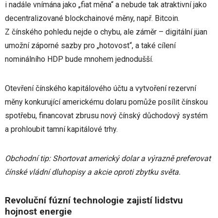
i nadále vnímána jako „fiat měna“ a nebude tak atraktivní jako
decentralizované blockchainové měny, např. Bitcoin.
Z čínského pohledu nejde o chybu, ale záměr – digitální jüan
umožní záporné sazby pro „hotovost“, a také cílení
nominálního HDP bude mnohem jednodušší.
Otevření čínského kapitálového účtu a vytvoření rezervní
měny konkurující americkému dolaru pomůže posílit čínskou
spotřebu, financovat zbrusu nový čínský důchodový systém
a prohloubit tamní kapitálové trhy.
Obchodní tip: Shortovat americký dolar a výrazně preferovat
čínské vládní dluhopisy a akcie oproti zbytku světa.
Revoluční fúzní technologie zajistí lidstvu
hojnost energie