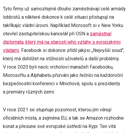
Tyto firmy už samozřejmě dlouho zaměstnávají celé armády
lobbistů a některé dokonce k celé situaci přistupují na
takříkajíc vládní úrovni. Například Microsoft si v New Yorku
otevřel zastupitelskou kancelář při OSN a
zaměstnal
diplomata, který má na starosti jeho vztahy s evropskými
vládami
. Facebook si dokonce zřídil jakýsi „Nejvyšší soud“,
který má dohlížet na stížnosti uživatelů a další problémy.
V roce 2020 byli navíc vrcholoví manažeři Facebooku,
Microsoftu a Alphabetu přizváni jako řečníci na každoroční
bezpečnostní konferenci v Mnichově, spolu s prezidenty
a premiéry různých zemí.
V roce 2021 se stupňuje pozornost, kterou jim věnují
oficiálních místa, a zejména EU, a tak se Amazon rozhodne
konat a přesune své evropské ústředí na Kypr. Ten vítá