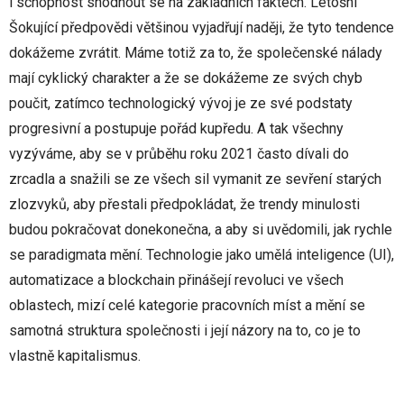
i schopnost shodnout se na základních faktech. Letošní
Šokující předpovědi většinou vyjadřují naději, že tyto tendence
dokážeme zvrátit. Máme totiž za to, že společenské nálady
mají cyklický charakter a že se dokážeme ze svých chyb
poučit, zatímco technologický vývoj je ze své podstaty
progresivní a postupuje pořád kupředu. A tak všechny
vyzýváme, aby se v průběhu roku 2021 často dívali do
zrcadla a snažili se ze všech sil vymanit ze sevření starých
zlozvyků, aby přestali předpokládat, že trendy minulosti
budou pokračovat donekonečna, a aby si uvědomili, jak rychle
se paradigmata mění. Technologie jako umělá inteligence (UI),
automatizace a blockchain přinášejí revoluci ve všech
oblastech, mizí celé kategorie pracovních míst a mění se
samotná struktura společnosti i její názory na to, co je to
vlastně kapitalismus.