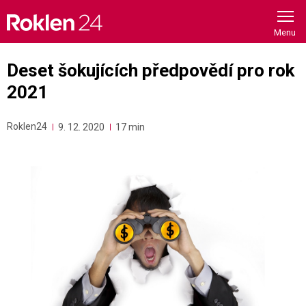
Skip
to
content
Deset šokujících předpovědí pro rok
2021
Roklen24
9. 12. 2020
17 min