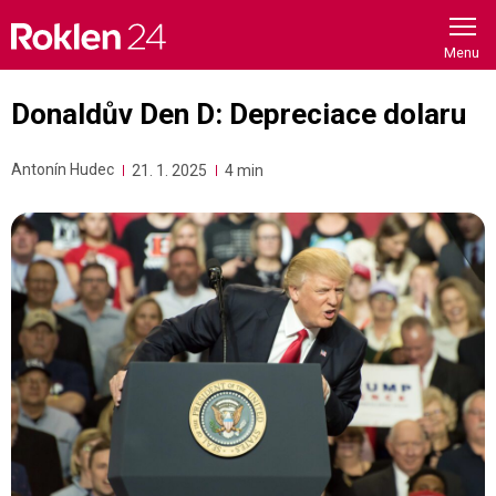
Skip
to
content
Donaldův Den D: Depreciace dolaru
Antonín Hudec
21. 1. 2025
4 min