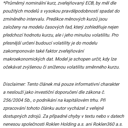
*Průměrný nominální kurz, zveřejňovaný ECB, by měl dle
použitých modelů s vysokou pravděpodobností spadat do
zmíněného intervalu. Predikce měnových kurzů jsou
založeny na modelu časových řad, který zohledňuje nejen
předchozí hodnotu kurzu, ale i jeho minulou volatilitu. Pro
přesnější určení budoucí volatility je do modelu
zakomponován také faktor zveřejňování
makroekonomických dat. Model je schopen určit, kdy lze
očekávat zvýšenou či sníženou volatilitu směnného kurzu.
Disclaimer: Tento článek má pouze informativní charakter
a neslouží jako investiční doporučení dle zákona č.
256/2004 Sb., o podnikání na kapitálovém trhu. Při
zpracování tohoto článku autor vycházel z veřejně
dostupných zdrojů. Za případné chyby v textu nebo v datech
nenesou společnosti Roklen Holding a.s. ani Roklen360 a.s.