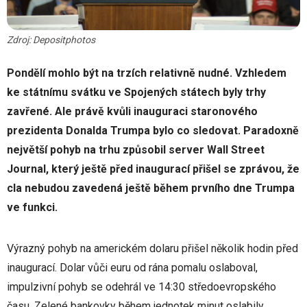
Zdroj: Depositphotos
Pondělí mohlo být na trzích relativně nudné. Vzhledem
ke státnímu svátku ve Spojených státech byly trhy
zavřené. Ale právě kvůli inauguraci staronového
prezidenta Donalda Trumpa bylo co sledovat. Paradoxně
největší pohyb na trhu způsobil server Wall Street
Journal, který ještě před inaugurací přišel se zprávou, že
cla nebudou zavedená ještě během prvního dne Trumpa
ve funkci.
Výrazný pohyb na americkém dolaru přišel několik hodin před
inaugurací. Dolar vůči euru od rána pomalu oslaboval,
impulzivní pohyb se odehrál ve 14:30 středoevropského
času. Zelené bankovky během jednotek minut oslabily