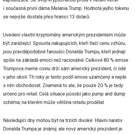
i současná první dáma Melania Trump. Hodnota jejího tokenu
se nejvýše dostala přes hranici 13 dolarů.
Uvedení vlastní kryptoměny americkým prezidentem může
být zarážející. Spousta nakupujících, kteří tlačí cenu vzhůru,
jsou pravděpodobně fanoušci Donalda Trumpu, kteří jednají
spíše na základě emocí než racionálně. Celkově 80 % emise
Trumpova meme coinu drží sám americký prezident, či lidé
v jeho okolí. Tři roky je tento podíl emise uzamčený a nejde
s ním obchodovat. Znamená to ale, že pouze 20 % je tedy
určeno pro retail. Celá situace působí jako pump and dump
schéma, na kterém může většina retailu prodělat.
Následující dny mohou být na trzích divoké. Hlavní narativ
Donalda Trumpa je známý, ale nový americký prezident je