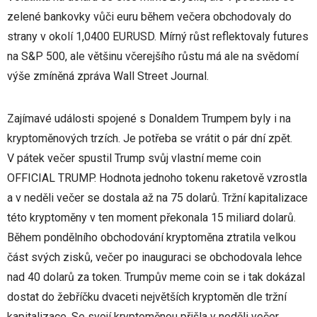
zelené bankovky vůči euru během večera obchodovaly do
strany v okolí 1,0400 EURUSD. Mírný růst reflektovaly futures
na S&P 500, ale většinu včerejšího růstu má ale na svědomí
výše zmíněná zpráva Wall Street Journal.
Zajímavé události spojené s Donaldem Trumpem byly i na
kryptoměnových trzích. Je potřeba se vrátit o pár dní zpět.
V pátek večer spustil Trump svůj vlastní meme coin
OFFICIAL TRUMP. Hodnota jednoho tokenu raketově vzrostla
a v neděli večer se dostala až na 75 dolarů. Tržní kapitalizace
této kryptoměny v ten moment překonala 15 miliard dolarů.
Během pondělního obchodování kryptoměna ztratila velkou
část svých zisků, večer po inauguraci se obchodovala lehce
nad 40 dolarů za token. Trumpův meme coin se i tak dokázal
dostat do žebříčku dvaceti největších kryptoměn dle tržní
kapitalizace. Se svojí kryptoměnou přišla v neděli večer