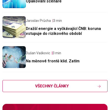
Opakování scénáře
Jaroslav Průcha
3 min
Dražší energie a vyčkávající ČNB: koruna
vstupuje do rizikového období
Dušan Vaškovic
3 min
Na měnové frontě klid. Zatím
VŠECHNY ČLÁNKY