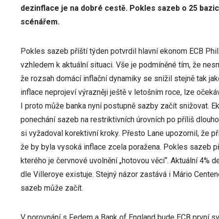
dezinflace je na dobré cestě. Pokles sazeb o 25 bazic
scénářem.
Pokles sazeb příští týden potvrdil hlavní ekonom ECB Phill
vzhledem k aktuální situaci. Vše je podmíněné tím, že nesmí
že rozsah domácí inflační dynamiky se snížil stejně tak ja
inflace neprojeví výrazněji ještě v letošním roce, lze očekáv
I proto může banka nyní postupně sazby začít snižovat. Eko
ponechání sazeb na restriktivních úrovních po příliš dlouho
si vyžadoval korektivní kroky. Přesto Lane upozornil, že 
že by byla vysoká inflace zcela poražena. Pokles sazeb příš
kterého je červnové uvolnění „hotovou věcí“. Aktuální 4% d
dle Villeroye existuje. Stejný názor zastává i Mário Centen
sazeb může začít.
V porovnání s Fedem a Bank of England bude ECB první sv