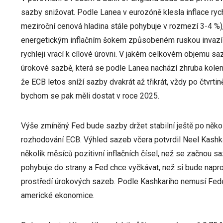
sazby snižovat. Podle Lanea v eurozóně klesla inflace ryc
meziroční cenová hladina stále pohybuje v rozmezí 3-4 %)
energetickým inflačním šokem způsobeném ruskou invazí n
rychleji vrací k cílové úrovni. V jakém celkovém objemu sa
úrokové sazbě, která se podle Lanea nachází zhruba kolem 
že ECB letos sníží sazby dvakrát až třikrát, vždy po čtvr
bychom se pak měli dostat v roce 2025.
Výše zmíněný Fed bude sazby držet stabilní ještě po něko
rozhodování ECB. Výhled sazeb včera potvrdil Neel Kashka
několik měsíců pozitivní inflačních čísel, než se začnou s
pohybuje do strany a Fed chce vyčkávat, než si bude naprosto
prostředí úrokových sazeb. Podle Kashkariho nemusí Feder
americké ekonomice.