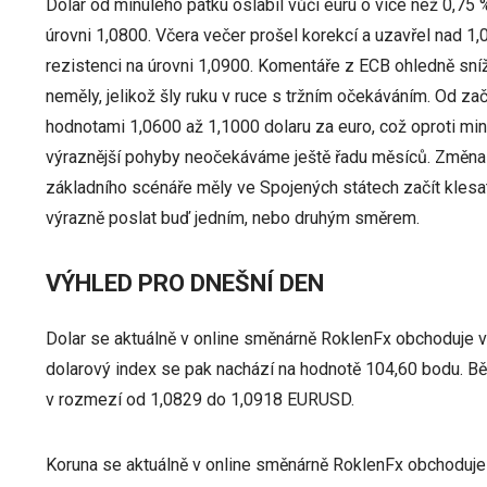
Dolar od minulého pátku oslabil vůči euru o více než 0,75
úrovni 1,0800. Včera večer prošel korekcí a uzavřel nad 1,0
rezistenci na úrovni 1,0900. Komentáře z ECB ohledně sn
neměly, jelikož šly ruku v ruce s tržním očekáváním. Od z
hodnotami 1,0600 až 1,1000 dolaru za euro, což oproti minu
výraznější pohyby neočekáváme ještě řadu měsíců. Změna m
základního scénáře měly ve Spojených státech začít klesa
výrazně poslat buď jedním, nebo druhým směrem.
VÝHLED PRO DNEŠNÍ DEN
Dolar se aktuálně v online směnárně RoklenFx obchoduje 
dolarový index se pak nachází na hodnotě 104,60 bodu. 
v rozmezí od 1,0829 do 1,0918 EURUSD.
Koruna se aktuálně v online směnárně RoklenFx obchoduje