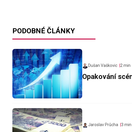
PODOBNÉ ČLÁNKY
Dušan Vaškovic
2 min
Opakování scé
Jaroslav Průcha
3 min