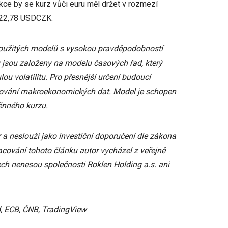
kce by se kurz vůči euru měl držet v rozmezí
o 22,78 USDCZK.
použitých modelů s vysokou pravděpodobností
 jsou založeny na modelu časových řad, který
ou volatilitu. Pro přesnější určení budoucí
jňování makroekonomických dat. Model je schopen
měnného kurzu.
 a neslouží jako investiční doporučení dle zákona
acování tohoto článku autor vycházel z veřejně
ch nenesou společnosti Roklen Holding a.s. ani
d, ECB, ČNB, TradingView