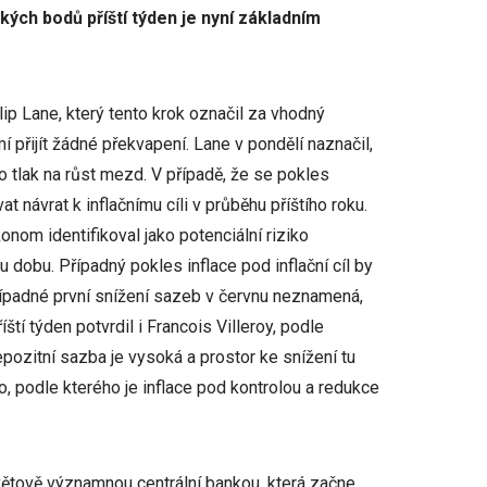
kých bodů příští týden je nyní základním
ip Lane, který tento krok označil za vhodný
 přijít žádné překvapení. Lane v pondělí naznačil,
ko tlak na růst mezd. V případě, že se pokles
at návrat k inflačnímu cíli v průběhu příštího roku.
nom identifikoval jako potenciální riziko
u dobu. Případný pokles inflace pod inflační cíl by
případné první snížení sazeb v červnu neznamená,
tí týden potvrdil i Francois Villeroy, podle
epozitní sazba je vysoká a prostor ke snížení tu
o, podle kterého je inflace pod kontrolou a redukce
ětově významnou centrální bankou, která začne