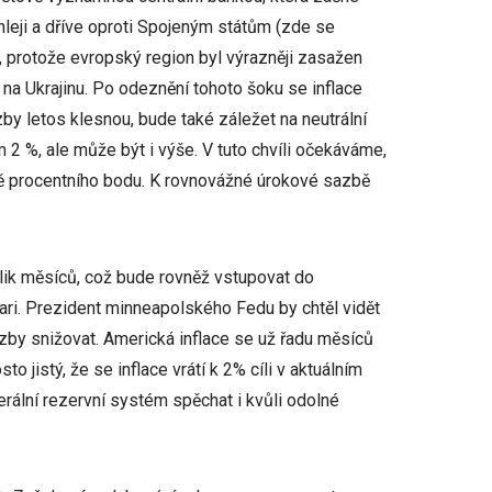
hleji a dříve oproti Spojeným státům (zde se
, protože evropský region byl výrazněji zasažen
a Ukrajinu. Po odeznění tohoto šoku se inflace
zby letos klesnou, bude také záležet na neutrální
2 %, ale může být i výše. V tuto chvíli očekáváme,
tině procentního bodu. K rovnovážné úrokové sazbě
lik měsíců, což bude rovněž vstupovat do
ri. Prezident minneapolského Fedu by chtěl vidět
azby snižovat. Americká inflace se už řadu měsíců
 jistý, že se inflace vrátí k 2% cíli v aktuálním
ální rezervní systém spěchat i kvůli odolné