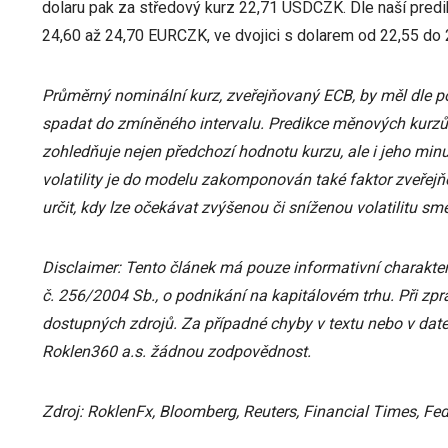
dolaru pak za středový kurz 22,71 USDCZK. Dle naší predi
24,60 až 24,70 EURCZK, ve dvojici s dolarem od 22,55 d
Průměrný nominální kurz, zveřejňovaný ECB, by měl dle 
spadat do zmíněného intervalu. Predikce měnových kurzů
zohledňuje nejen předchozí hodnotu kurzu, ale i jeho minul
volatility je do modelu zakomponován také faktor zveře
určit, kdy lze očekávat zvýšenou či sníženou volatilitu s
Disclaimer: Tento článek má pouze informativní charakter
č. 256/2004 Sb., o podnikání na kapitálovém trhu. Při zpr
dostupných zdrojů. Za případné chyby v textu nebo v date
Roklen360 a.s. žádnou zodpovědnost.
Zdroj: RoklenFx, Bloomberg, Reuters, Financial Times, Fe