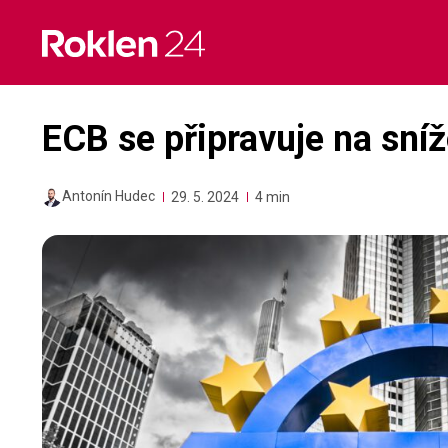
Skip
to
content
ECB se připravuje na sní
Antonín Hudec
29. 5. 2024
4 min