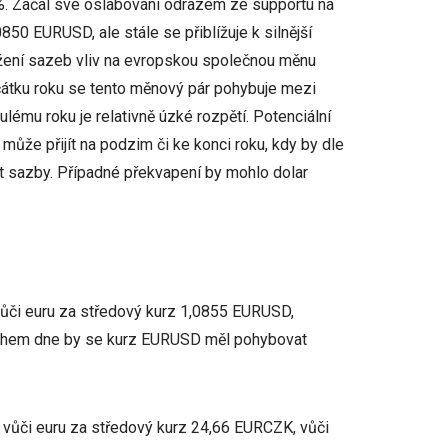
 %. Začal své oslabování odrazem ze supportu na
850 EURUSD, ale stále se přiblížuje k silnější
ížení sazeb vliv na evropskou společnou měnu
ačátku roku se tento měnový pár pohybuje mezi
lému roku je relativně úzké rozpětí. Potenciální
ůže přijít na podzim či ke konci roku, kdy by dle
t sazby. Případné překvapení by mohlo dolar
vůči euru za středový kurz 1,0855 EURUSD,
Během dne by se kurz EURUSD měl pohybovat
 vůči euru za středový kurz 24,66 EURCZK, vůči