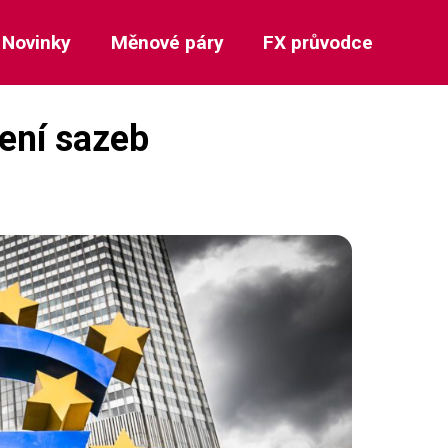
Novinky
Měnové páry
FX průvodce
žení sazeb