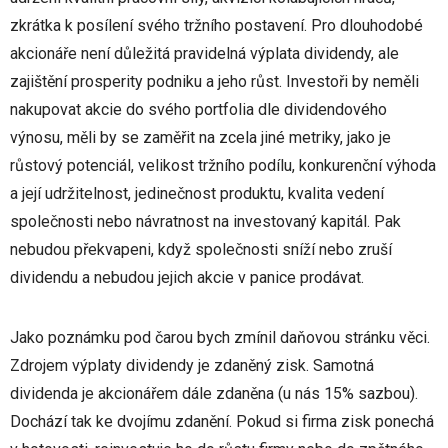
zkrátka k posílení svého tržního postavení. Pro dlouhodobé
akcionáře není důležitá pravidelná výplata dividendy, ale
zajištění prosperity podniku a jeho růst. Investoři by neměli
nakupovat akcie do svého portfolia dle dividendového
výnosu, měli by se zaměřit na zcela jiné metriky, jako je
růstový potenciál, velikost tržního podílu, konkurenční výhoda
a její udržitelnost, jedinečnost produktu, kvalita vedení
společnosti nebo návratnost na investovaný kapitál. Pak
nebudou překvapeni, když společnosti sníží nebo zruší
dividendu a nebudou jejich akcie v panice prodávat.
Jako poznámku pod čarou bych zmínil daňovou stránku věci.
Zdrojem výplaty dividendy je zdaněný zisk. Samotná
dividenda je akcionářem dále zdaněna (u nás 15% sazbou).
Dochází tak ke dvojímu zdanění. Pokud si firma zisk ponechá