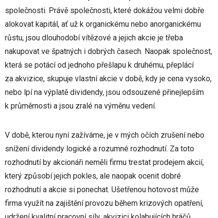
společnosti. Právě společnosti, které dokážou velmi dobře
alokovat kapitál, ať už k organickému nebo anorganickému
růstu, jsou dlouhodobí vítězové a jejich akcie je třeba
nakupovat ve špatných i dobrých časech. Naopak společnost,
která se potácí od jednoho přešlapu k druhému, přeplácí
za akvizice, skupuje vlastní akcie v době, kdy je cena vysoko,
nebo lpí na výplatě dividendy, jsou odsouzené přinejlepším
k průměrnosti a jsou zralé na výměnu vedení.
V době, kterou nyní zažíváme, je v mých očích zrušení nebo
snížení dividendy logické a rozumné rozhodnutí. Za toto
rozhodnutí by akcionáři neměli firmu trestat prodejem akcií,
který způsobí jejich pokles, ale naopak ocenit dobré
rozhodnutí a akcie si ponechat. Ušetřenou hotovost může
firma využít na zajištění provozu během krizových opatření,
udržení kvalitní pracovní síly, akvizici kolabujících hráčů,