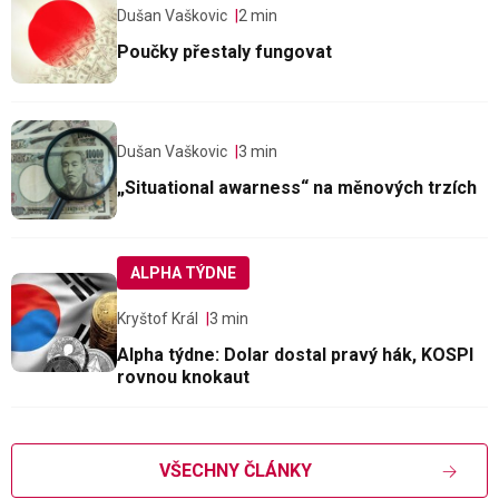
Dušan Vaškovic
2 min
Poučky přestaly fungovat
Dušan Vaškovic
3 min
„Situational awarness“ na měnových trzích
ALPHA TÝDNE
Kryštof Král
3 min
Alpha týdne: Dolar dostal pravý hák, KOSPI
rovnou knokaut
VŠECHNY ČLÁNKY