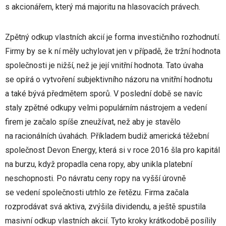
s akcionářem, který má majoritu na hlasovacích právech.
Zpětný odkup vlastních akcií je forma investičního rozhodnutí.
Firmy by se k ní měly uchylovat jen v případě, že tržní hodnota
společnosti je nižší, než je její vnitřní hodnota. Tato úvaha
se opírá o vytvoření subjektivního názoru na vnitřní hodnotu
a také bývá předmětem sporů. V poslední době se navíc
staly zpětné odkupy velmi populárním nástrojem a vedení
firem je začalo spíše zneužívat, než aby je stavělo
na racionálních úvahách. Příkladem budiž americká těžební
společnost Devon Energy, která si v roce 2016 šla pro kapitál
na burzu, když propadla cena ropy, aby unikla platební
neschopnosti. Po návratu ceny ropy na vyšší úrovně
se vedení společnosti utrhlo ze řetězu. Firma začala
rozprodávat svá aktiva, zvýšila dividendu, a ještě spustila
masivní odkup vlastních akcií. Tyto kroky krátkodobě posílily