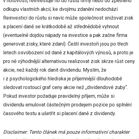
v hotovosti, reinvestuje ho do růstu firmy nebo do zpětného
odkupu vlastních akcií, ke dvojímu zdanění nedochází.
Reinvesticí do růstu si navíc může společnost snižovat zisk
a placení daně se krátkodobě až střednědobě vyhnout
(eventuelně dojdou nápady na investice a pak začne firma
generovat zisky, které zdaní). Čeští investoři jsou po třech
letech osvobození od daně z kapitálových výnosů, a proto je
pro ně výhodnější alternativou realizovat zisk skrze růst ceny
akcie, než každý rok danit dividendu. Myslím, že
i z psychologického hlediska je příjemnější dlouhodobě
sledovat rostoucí graf ceny akcie než „dividendové zuby“.
Pokud investor požaduje pravidelný příjem, může si
dividendu emulovat částečným prodejem pozice po splnění
časového testu a ušetřit si placení daně z dividendy.
Disclaimer: Tento článek má pouze informativní charakter