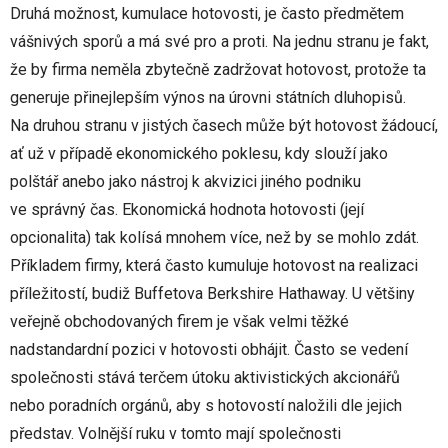
Druhá možnost, kumulace hotovosti, je často předmětem
vášnivých sporů a má své pro a proti. Na jednu stranu je fakt,
že by firma neměla zbytečně zadržovat hotovost, protože ta
generuje přinejlepším výnos na úrovni státních dluhopisů.
Na druhou stranu v jistých časech může být hotovost žádoucí,
ať už v případě ekonomického poklesu, kdy slouží jako
polštář anebo jako nástroj k akvizici jiného podniku
ve správný čas. Ekonomická hodnota hotovosti (její
opcionalita) tak kolísá mnohem více, než by se mohlo zdát.
Příkladem firmy, která často kumuluje hotovost na realizaci
příležitostí, budiž Buffetova Berkshire Hathaway. U většiny
veřejně obchodovaných firem je však velmi těžké
nadstandardní pozici v hotovosti obhájit. Často se vedení
společnosti stává terčem útoku aktivistických akcionářů
nebo poradních orgánů, aby s hotovostí naložili dle jejich
představ. Volnější ruku v tomto mají společnosti