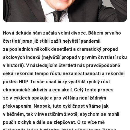
Nová dekáda nám začala velmi divoce. Během prvního
čtvrtletí jsme již stihli zažít největší pandemii
za posledních několik desetiletí a dramatický propad
akciových indexů (největší propad v prvním čtvrtletí roku
v historii). V následujícím čtvrtletí nás pravděpodobně
čeká rekordní tempo růstu nezaměstnanosti a rekordní
pokles HDP. To vše snad brzy vystřídá rychlý růst
ekonomické aktivity a cen akcií. Celý tento proces
se v cyklech opakuje a pro většinu není žádným
překvapením. Naopak, tuto cykličnost vítáme jak
v běžném, tak v investičním životě, abychom se mohli
poučit z chyb a dále se zlepšovat. O to více mě