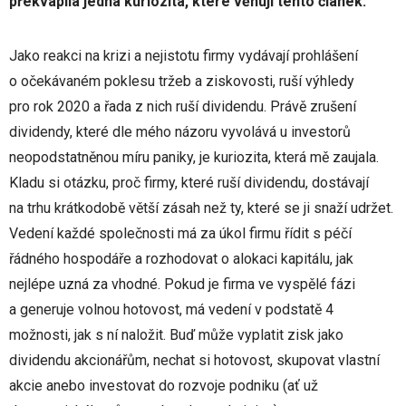
překvapila jedna kuriozita, které věnuji tento článek.
Jako reakci na krizi a nejistotu firmy vydávají prohlášení
o očekávaném poklesu tržeb a ziskovosti, ruší výhledy
pro rok 2020 a řada z nich ruší dividendu. Právě zrušení
dividendy, které dle mého názoru vyvolává u investorů
neopodstatněnou míru paniky, je kuriozita, která mě zaujala.
Kladu si otázku, proč firmy, které ruší dividendu, dostávají
na trhu krátkodobě větší zásah než ty, které se ji snaží udržet.
Vedení každé společnosti má za úkol firmu řídit s péčí
řádného hospodáře a rozhodovat o alokaci kapitálu, jak
nejlépe uzná za vhodné. Pokud je firma ve vyspělé fázi
a generuje volnou hotovost, má vedení v podstatě 4
možnosti, jak s ní naložit. Buď může vyplatit zisk jako
dividendu akcionářům, nechat si hotovost, skupovat vlastní
akcie anebo investovat do rozvoje podniku (ať už