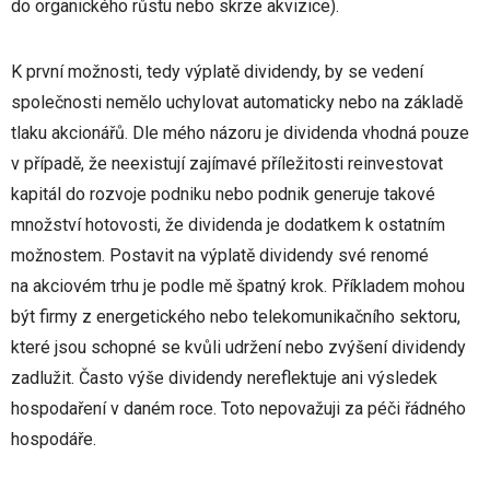
do organického růstu nebo skrze akvizice).
K první možnosti, tedy výplatě dividendy, by se vedení
společnosti nemělo uchylovat automaticky nebo na základě
tlaku akcionářů. Dle mého názoru je dividenda vhodná pouze
v případě, že neexistují zajímavé příležitosti reinvestovat
kapitál do rozvoje podniku nebo podnik generuje takové
množství hotovosti, že dividenda je dodatkem k ostatním
možnostem. Postavit na výplatě dividendy své renomé
na akciovém trhu je podle mě špatný krok. Příkladem mohou
být firmy z energetického nebo telekomunikačního sektoru,
které jsou schopné se kvůli udržení nebo zvýšení dividendy
zadlužit. Často výše dividendy nereflektuje ani výsledek
hospodaření v daném roce. Toto nepovažuji za péči řádného
hospodáře.