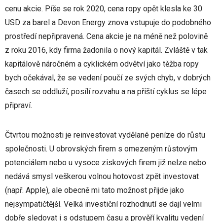
cenu akcie. Píše se rok 2020, cena ropy opět klesla ke 30
USD za barel a Devon Energy znova vstupuje do podobného
prostředí nepřipravená. Cena akcie je na méně než polovině
z roku 2016, kdy firma žadonila o nový kapitál. Zvláště v tak
kapitálově náročném a cyklickém odvětví jako těžba ropy
bych očekával, že se vedení poučí ze svých chyb, v dobrých
časech se oddluží, posílí rozvahu a na příští cyklus se lépe
připraví.
Čtvrtou možnosti je reinvestovat vydělané peníze do růstu
společnosti. U obrovských firem s omezeným růstovým
potenciálem nebo u vysoce ziskových firem již nelze nebo
nedává smysl veškerou volnou hotovost zpět investovat
(např. Apple), ale obecně mi tato možnost přijde jako
nejsympatičtější. Velká investiční rozhodnutí se dají velmi
dobře sledovat i s odstupem času a prověří kvalitu vedení