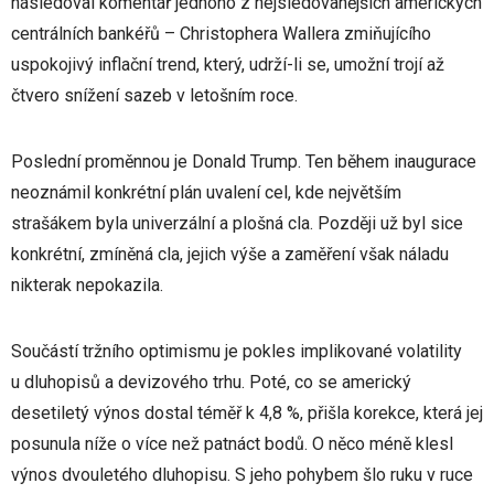
následoval komentář jednoho z nejsledovanějších amerických
centrálních bankéřů – Christophera Wallera zmiňujícího
uspokojivý inflační trend, který, udrží-li se, umožní trojí až
čtvero snížení sazeb v letošním roce.
Poslední proměnnou je Donald Trump. Ten během inaugurace
neoznámil konkrétní plán uvalení cel, kde největším
strašákem byla univerzální a plošná cla. Později už byl sice
konkrétní, zmíněná cla, jejich výše a zaměření však náladu
nikterak nepokazila.
Součástí tržního optimismu je pokles implikované volatility
u dluhopisů a devizového trhu. Poté, co se americký
desetiletý výnos dostal téměř k 4,8 %, přišla korekce, která jej
posunula níže o více než patnáct bodů. O něco méně klesl
výnos dvouletého dluhopisu. S jeho pohybem šlo ruku v ruce