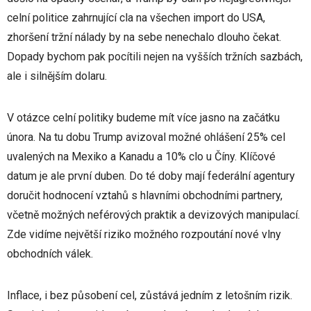
celní politice zahrnující cla na všechen import do USA,
zhoršení tržní nálady by na sebe nenechalo dlouho čekat.
Dopady bychom pak pocítili nejen na vyšších tržních sazbách,
ale i silnějším dolaru.
V otázce celní politiky budeme mít více jasno na začátku
února. Na tu dobu Trump avizoval možné ohlášení 25% cel
uvalených na Mexiko a Kanadu a 10% clo u Číny. Klíčové
datum je ale první duben. Do té doby mají federální agentury
doručit hodnocení vztahů s hlavními obchodními partnery,
včetně možných neférových praktik a devizových manipulací.
Zde vidíme největší riziko možného rozpoutání nové vlny
obchodních válek.
Inflace, i bez působení cel, zůstává jedním z letošním rizik.