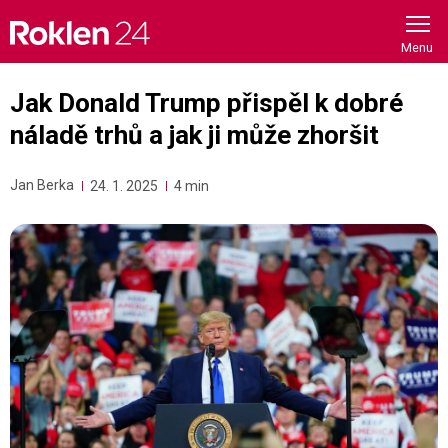
Skip
to
content
Jak Donald Trump přispěl k dobré
náladě trhů a jak ji může zhoršit
Jan Berka
24. 1. 2025
4 min