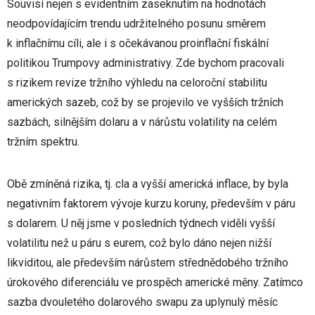
Souvisí nejen s evidentním zaseknutím na hodnotách
neodpovídajícím trendu udržitelného posunu směrem
k inflačnímu cíli, ale i s očekávanou proinflační fiskální
politikou Trumpovy administrativy. Zde bychom pracovali
s rizikem revize tržního výhledu na celoroční stabilitu
amerických sazeb, což by se projevilo ve vyšších tržních
sazbách, silnějším dolaru a v nárůstu volatility na celém
tržním spektru.
Obě zmíněná rizika, tj. cla a vyšší americká inflace, by byla
negativním faktorem vývoje kurzu koruny, především v páru
s dolarem. U něj jsme v posledních týdnech viděli vyšší
volatilitu než u páru s eurem, což bylo dáno nejen nižší
likviditou, ale především nárůstem střednědobého tržního
úrokového diferenciálu ve prospěch americké měny. Zatímco
sazba dvouletého dolarového swapu za uplynulý měsíc