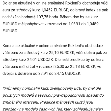
Dolar se aktuálně v online směnárně RoklenFx obchoduje vůči
euru za středový kurz 1,0452 EURUSD, dolarový index se pak
nachází na hodnotě 107,75 bodu. Během dne by se kurz
EURUSD měl pohybovat v rozmezí od 1,0391 do 1,0489
EURUSD.
Koruna se aktuálně v online směnárně RoklenFx obchoduje
vůči euru za středový kurz 25,10 EURCZK, vůči dolaru pak za
středový kurz 24,01 USDCZK. Dle naší predikce by se kurz
vůči euru měl držet v rozmezí 25,00 až 25,18 EURCZK, ve
dvojici s dolarem od 23,91 do 24,15 USDCZK.
*Průměrný nominální kurz, zveřejňovaný ECB, by měl dle
použitých modelů s vysokou pravděpodobností spadat do
zmíněného intervalu. Predikce měnových kurzů jsou
založeny na modelu časových řad, který zohledňuje nejen