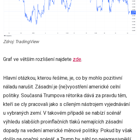
Zdroj: TradingView
Graf ve větším rozlišení najdete
zde
.
Hlavní otázkou, kterou řešíme, je, co by mohlo pozitivní
náladu narušit. Zásadní je (ne)vyostření americké celní
politiky. Současná Trumpova rétorika dává za pravdu těm,
kteří se cly pracovali jako s cíleným nástrojem vyjednávání
u vybraných zemí. V takovém případě se nabízí scénář
výhledu slabších proinflačních tlaků nemajících zásadní
dopady na vedení americké měnové politiky. Pokud by však
došlo na opačný scénář, a Trump by sáhl po nejagresivnější