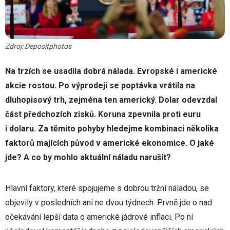
Zdroj: Depositphotos
Na trzích se usadila dobrá nálada. Evropské i americké
akcie rostou. Po výprodeji se poptávka vrátila na
dluhopisový trh, zejména ten americký. Dolar odevzdal
část předchozích zisků. Koruna zpevnila proti euru
i dolaru. Za těmito pohyby hledejme kombinaci několika
faktorů majících původ v americké ekonomice. O jaké
jde? A co by mohlo aktuální náladu narušit?
Hlavní faktory, které spojujeme s dobrou tržní náladou, se
objevily v posledních ani ne dvou týdnech. Prvně jde o nad
očekávání lepší data o americké jádrové inflaci. Po ní