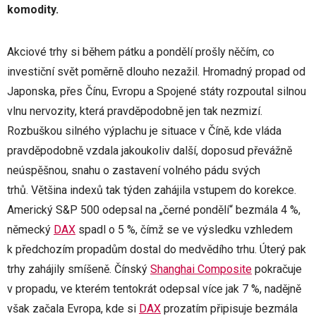
komodity.
Akciové trhy si během pátku a pondělí prošly něčím, co
investiční svět poměrně dlouho nezažil. Hromadný propad od
Japonska, přes Čínu, Evropu a Spojené státy rozpoutal silnou
vlnu nervozity, která pravděpodobně jen tak nezmizí.
Rozbuškou silného výplachu je situace v Číně, kde vláda
pravděpodobně vzdala jakoukoliv další, doposud převážně
neúspěšnou, snahu o zastavení volného pádu svých
trhů. Většina indexů tak týden zahájila vstupem do korekce.
Americký S&P 500 odepsal na „černé pondělí“ bezmála 4 %,
německý
DAX
spadl o 5 %, čímž se ve výsledku vzhledem
k předchozím propadům dostal do medvědího trhu. Úterý pak
trhy zahájily smíšeně. Čínský
Shanghai Composite
pokračuje
v propadu, ve kterém tentokrát odepsal více jak 7 %, nadějně
však začala Evropa, kde si
DAX
prozatím připisuje bezmála