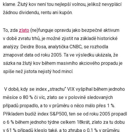
klame. Žlutý kov není tou nejlepší volnou, jelikož nevyplácí
žádnou dividendu, rentu ani kupón.
To, zda
zlato
(ne)funguje opravdu jako bezpečné aktivum
v době zvratu trhů, je možné zjistit na základě historické
analýzy. Deidre Bosa, analytička CNBC, se rozhodla
zmapovat data od roku 2005. Ta ve výsledku ukázala, že
sázka na žlutý kov během masivního akciového propadu je
spíše než jistota nejistý hod mincí.
V době, kdy se index „strachu“ VIX vyšplhal během jednoho
měsíce o 80 % či víc, zlato se v polovině sledovaných
případů propadlo, a to v průměru o něco málo přes 1 %.
Příkladem budiž index S&P500, ten se od roku 2005 propadl
o 6 % během jednoho týdne celkem 18krát, zlato za tu dobu
v 61 % případů kleslo také, a to zhruba o 0,1 % v průměru.