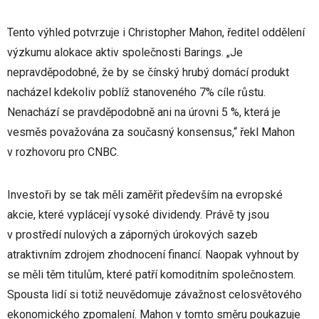
Tento výhled potvrzuje i Christopher Mahon, ředitel oddělení
výzkumu alokace aktiv společnosti Barings. „Je
nepravděpodobné, že by se čínský hrubý domácí produkt
nacházel kdekoliv poblíž stanoveného 7% cíle růstu.
Nenachází se pravděpodobně ani na úrovni 5 %, která je
vesměs považována za současný konsensus,“ řekl Mahon
v rozhovoru pro CNBC.
Investoři by se tak měli zaměřit především na evropské
akcie, které vyplácejí vysoké dividendy. Právě ty jsou
v prostředí nulových a záporných úrokových sazeb
atraktivním zdrojem zhodnocení financí. Naopak vyhnout by
se měli těm titulům, které patří komoditním společnostem.
Spousta lidí si totiž neuvědomuje závažnost celosvětového
ekonomického zpomalení. Mahon v tomto směru poukazuje