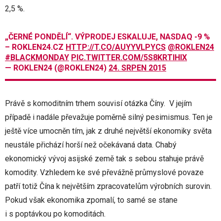
2,5 %.
„ČERNÉ PONDĚLÍ“. VÝPRODEJ ESKALUJE, NASDAQ -9 %
– ROKLEN24.CZ
HTTP://T.CO/AUYYVLPYCS
@ROKLEN24
#BLACKMONDAY
PIC.TWITTER.COM/5S8KRTIHIX
— ROKLEN24 (@ROKLEN24)
24. SRPEN 2015
Právě s komoditním trhem souvisí otázka Číny. V jejím
případě i nadále převažuje poměrně silný pesimismus. Ten je
ještě více umocněn tím, jak z druhé největší ekonomiky světa
neustále přichází horší než očekávaná data. Chabý
ekonomický vývoj asijské země tak s sebou stahuje právě
komodity. Vzhledem ke své převážně průmyslové povaze
patří totiž Čína k největším zpracovatelům výrobních surovin.
Pokud však ekonomika zpomalí, to samé se stane
i s poptávkou po komoditách.