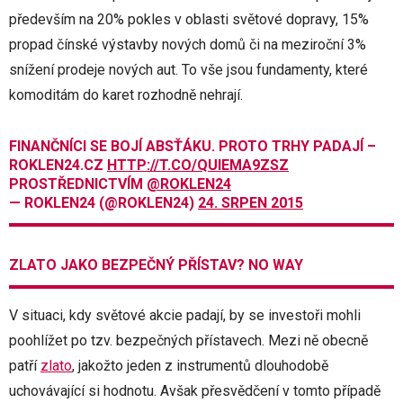
především na 20% pokles v oblasti světové dopravy, 15%
propad čínské výstavby nových domů či na meziroční 3%
snížení prodeje nových aut. To vše jsou fundamenty, které
komoditám do karet rozhodně nehrají.
FINANČNÍCI SE BOJÍ ABSŤÁKU. PROTO TRHY PADAJÍ –
ROKLEN24.CZ
HTTP://T.CO/QUIEMA9ZSZ
PROSTŘEDNICTVÍM
@ROKLEN24
— ROKLEN24 (@ROKLEN24)
24. SRPEN 2015
ZLATO JAKO BEZPEČNÝ PŘÍSTAV? NO WAY
V situaci, kdy světové akcie padají, by se investoři mohli
poohlížet po tzv. bezpečných přístavech. Mezi ně obecně
patří
zlato
, jakožto jeden z instrumentů dlouhodobě
uchovávající si hodnotu. Avšak přesvědčení v tomto případě