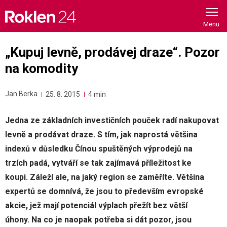
Skip
to
content
„Kupuj levně, prodávej draze“. Pozor
na komodity
Jan Berka
25. 8. 2015
4 min
Jedna ze základních investičních pouček radí nakupovat
levně a prodávat draze. S tím, jak naprostá většina
indexů v důsledku Čínou spuštěných výprodejů na
trzích padá, vytváří se tak zajímavá příležitost ke
koupi. Záleží ale, na jaký region se zaměříte. Většina
expertů se domnívá, že jsou to především evropské
akcie, jež mají potenciál výplach přežít bez větší
úhony. Na co je naopak potřeba si dát pozor, jsou