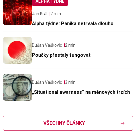
ALPHA TÝDNE
Jan Král
2 min
Alpha týdne: Panika netrvala dlouho
Dušan Vaškovic
2 min
Poučky přestaly fungovat
Dušan Vaškovic
3 min
„Situational awarness“ na měnových trzích
VŠECHNY ČLÁNKY