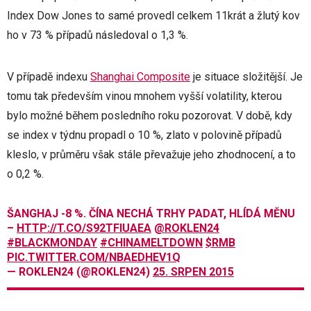
Index Dow Jones to samé provedl celkem 11krát a žlutý kov
ho v 73 % případů následoval o 1,3 %.
V případě indexu
Shanghai Composite
je situace složitější. Je
tomu tak především vinou mnohem vyšší volatility, kterou
bylo možné během posledního roku pozorovat. V době, kdy
se index v týdnu propadl o 10 %, zlato v polovině případů
kleslo, v průměru však stále převažuje jeho zhodnocení, a to
o 0,2 %.
ŠANGHAJ -8 %. ČÍNA NECHÁ TRHY PADAT, HLÍDÁ MĚNU
–
HTTP://T.CO/S92TFIUAEA
@ROKLEN24
#BLACKMONDAY
#CHINAMELTDOWN
$RMB
PIC.TWITTER.COM/NBAEDHEV1Q
— ROKLEN24 (@ROKLEN24)
25. SRPEN 2015