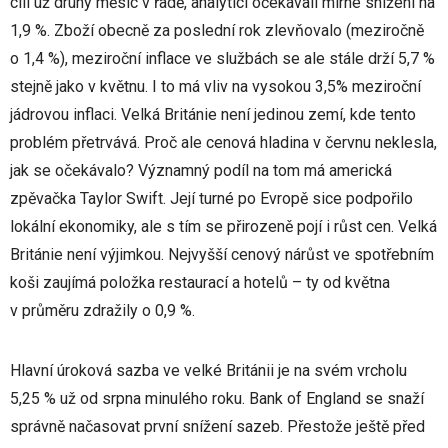
cíli už druhý měsíc v řadě, analytici očekávali mírné snížení na
1,9 %. Zboží obecně za poslední rok zlevňovalo (meziročně
o 1,4 %), meziroční inflace ve službách se ale stále drží 5,7 %
stejně jako v květnu. I to má vliv na vysokou 3,5% meziroční
jádrovou inflaci. Velká Británie není jedinou zemí, kde tento
problém přetrvává. Proč ale cenová hladina v červnu neklesla,
jak se očekávalo? Významný podíl na tom má americká
zpěvačka Taylor Swift. Její turné po Evropě sice podpořilo
lokální ekonomiky, ale s tím se přirozeně pojí i růst cen. Velká
Británie není výjimkou. Nejvyšší cenový nárůst ve spotřebním
koši zaujímá položka restaurací a hotelů – ty od května
v průměru zdražily o 0,9 %.
Hlavní úroková sazba ve velké Británii je na svém vrcholu
5,25 % už od srpna minulého roku. Bank of England se snaží
správně načasovat první snížení sazeb. Přestože ještě před