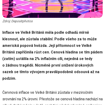
Zdroj: Depositphotos
Inflace ve Velké Británii měla podle odhadů mírně
klesnout, ale zůstala stabilní. Podle všeho za to může
americká popová hvězda. Její přítomnost ve Velké
Británii zapříčinila růst cen. Cenová hladina se tím pádem
(zatím) ustálila na 2% inflačním cíli, nejedná se tedy
o žádnou tragédii. Nicméně první snížení úrokových
sazeb se tímto vývojem pravděpodobně odsouvá až na
podzim.
Červnová inflace ve Velké Británii zůstala v meziročním
srovnání na 2% úrovni. Přestože se cenová hladina nachází na