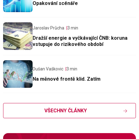
Opakování scénáře
Jaroslav Průcha
3 min
Dražší energie a vyčkávající ČNB: koruna
vstupuje do rizikového období
Dušan Vaškovic
3 min
Na měnové frontě klid. Zatím
VŠECHNY ČLÁNKY