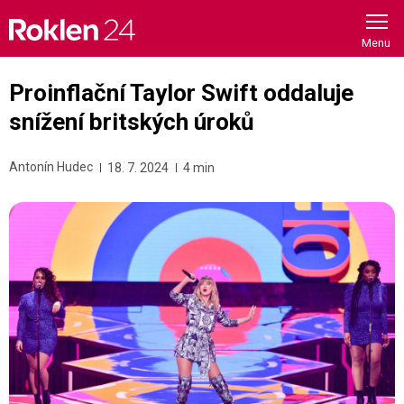
Skip
to
content
Proinflační Taylor Swift oddaluje
snížení britských úroků
Antonín Hudec
18. 7. 2024
4 min