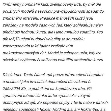
*Průměrný nominální kurz, zveřejňovaný ECB, by měl dle
použitých modelů s vysokou pravděpodobností spadat do
zmíněného intervalu. Predikce měnových kurzů jsou
založeny na modelu časových řad, který zohledňuje nejen
předchozí hodnotu kurzu, ale i jeho minulou volatilitu. Pro
přesnější určení budoucí volatility je do modelu
zakomponován také faktor zveřejňování
makroekonomických dat. Model je schopen určit, kdy lze
očekávat zvýšenou či sníženou volatilitu směnného kurzu.
Disclaimer: Tento článek má pouze informativní charakter
a neslouží jako investiční doporučení dle zákona č.
256/2004 Sb., o podnikání na kapitálovém trhu. Při
zpracování tohoto článku autor vycházel z veřejně
dostupných zdrojů. Za případné chyby v textu nebo v datech
nenesou společnosti Roklen Holding a.s. ani Roklen360 a.s.