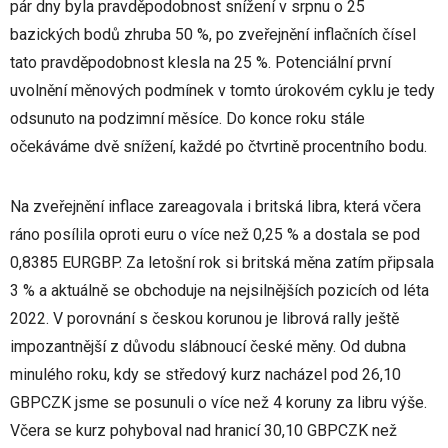
pár dny byla pravděpodobnost snížení v srpnu o 25
bazických bodů zhruba 50 %, po zveřejnění inflačních čísel
tato pravděpodobnost klesla na 25 %. Potenciální první
uvolnění měnových podmínek v tomto úrokovém cyklu je tedy
odsunuto na podzimní měsíce. Do konce roku stále
očekáváme dvě snížení, každé po čtvrtině procentního bodu.
Na zveřejnění inflace zareagovala i britská libra, která včera
ráno posílila oproti euru o více než 0,25 % a dostala se pod
0,8385 EURGBP. Za letošní rok si britská měna zatím připsala
3 % a aktuálně se obchoduje na nejsilnějších pozicích od léta
2022. V porovnání s českou korunou je librová rally ještě
impozantnější z důvodu slábnoucí české měny. Od dubna
minulého roku, kdy se středový kurz nacházel pod 26,10
GBPCZK jsme se posunuli o více než 4 koruny za libru výše.
Včera se kurz pohyboval nad hranicí 30,10 GBPCZK než