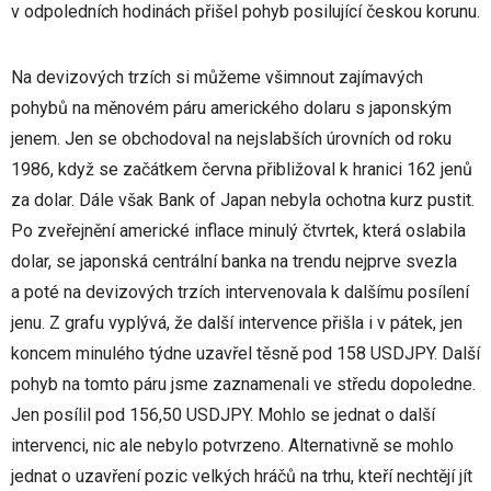
v odpoledních hodinách přišel pohyb posilující českou korunu.
Na devizových trzích si můžeme všimnout zajímavých
pohybů na měnovém páru amerického dolaru s japonským
jenem. Jen se obchodoval na nejslabších úrovních od roku
1986, když se začátkem června přibližoval k hranici 162 jenů
za dolar. Dále však Bank of Japan nebyla ochotna kurz pustit.
Po zveřejnění americké inflace minulý čtvrtek, která oslabila
dolar, se japonská centrální banka na trendu nejprve svezla
a poté na devizových trzích intervenovala k dalšímu posílení
jenu. Z grafu vyplývá, že další intervence přišla i v pátek, jen
koncem minulého týdne uzavřel těsně pod 158 USDJPY. Další
pohyb na tomto páru jsme zaznamenali ve středu dopoledne.
Jen posílil pod 156,50 USDJPY. Mohlo se jednat o další
intervenci, nic ale nebylo potvrzeno. Alternativně se mohlo
jednat o uzavření pozic velkých hráčů na trhu, kteří nechtějí jít