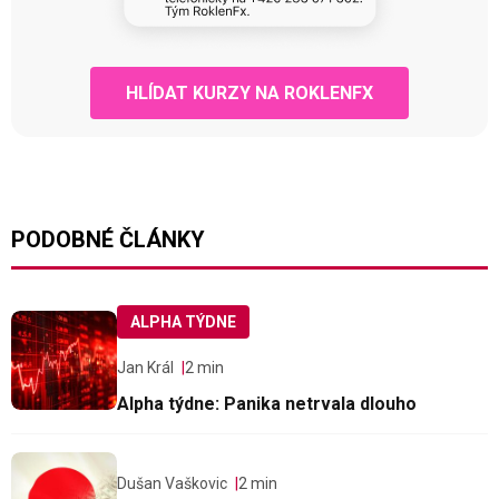
HLÍDAT KURZY NA ROKLENFX
PODOBNÉ ČLÁNKY
ALPHA TÝDNE
Jan Král
2 min
Alpha týdne: Panika netrvala dlouho
Dušan Vaškovic
2 min