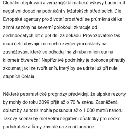
Globální oteplování a výraznější klimatické výkyvy budou mít
negativní dopad na podnikání v lyžařských střediscích. Dle
Evropské agentury pro životní prostředí se průměrná délka
zimní sezóny na severní polokouli zkracuje od
sedmdesátých let o pět dní za dekádu. Provozovatelé tak
musí čelit ubývajícímu sněhu zvýšenými náklady na
zasněžování, které se odhadují na zhruba milion eur na
kilometr čtvereční. Nepříznivé podmínky je dokonce přinutily
zkoumat, jak lze tvořit sníh, který by se udržel už při nule
stupních Celsia.
Některé pesimistické prognózy předvídají, že alpské rezorty
by mohly do roku 2099 přijít až o 70 % sněhu. Zasněžená
oblast by se totiž mohla posunout až o 1 000 metrů nahoru.
Takový scénář by měl velmi negativní důsledky pro české
podnikatele a firmy závislé na zimní turistice.