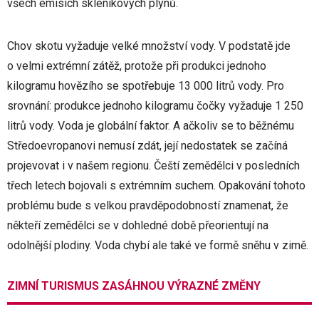
všech emisích skleníkových plynů.
Chov skotu vyžaduje velké množství vody. V podstatě jde
o velmi extrémní zátěž, protože při produkci jednoho
kilogramu hovězího se spotřebuje 13 000 litrů vody. Pro
srovnání: produkce jednoho kilogramu čočky vyžaduje 1 250
litrů vody. Voda je globální faktor. A ačkoliv se to běžnému
Středoevropanovi nemusí zdát, její nedostatek se začíná
projevovat i v našem regionu. Čeští zemědělci v posledních
třech letech bojovali s extrémním suchem. Opakování tohoto
problému bude s velkou pravděpodobností znamenat, že
někteří zemědělci se v dohledné době přeorientují na
odolnější plodiny. Voda chybí ale také ve formě sněhu v zimě.
ZIMNÍ TURISMUS ZASÁHNOU VÝRAZNÉ ZMĚNY