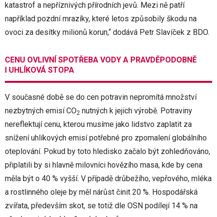
katastrof a nepříznivých přírodních jevů. Mezi ně patří
například pozdní mrazíky, které letos způsobily škodu na
ovoci za desítky milionů korun,“ dodává Petr Slavíček z BDO.
CENU OVLIVNÍ SPOTŘEBA VODY A PRAVDĚPODOBNĚ
I UHLÍKOVÁ STOPA
V současné době se do cen potravin nepromítá množství
nezbytných emisí CO
nutných k jejich výrobě. Potraviny
2
nereflektují cenu, kterou musíme jako lidstvo zaplatit za
snížení uhlíkových emisí potřebné pro zpomalení globálního
oteplování. Pokud by toto hledisko začalo být zohledňováno,
připlatili by si hlavně milovníci hovězího masa, kde by cena
měla být o 40 % vyšší. V případě drůbežího, vepřového, mléka
a rostlinného oleje by měl nárůst činit 20 %. Hospodářská
zvířata, především skot, se totiž dle OSN podílejí 14 % na