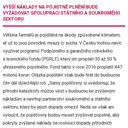
VYŠŠÍ NÁKLADY NA POJISTNÉ PLNĚNÍ BUDE
VYŽADOVAT SPOLUPRÁCI STÁTNÍHO A SOUKROMÉHO
SEKTORU
Většina farmářů je pojištěná na škody způsobené klimatem,
ať už to jsou povodně, mrazy či sucha. V Česku mohou navíc
využívat programů Podpůrného a garančního rolnického
a lesnického fondu (PGRLF), který jim proplatí 30 až 50 %
uhrazeného pojistného. Fond takto v roce 2016 proplatil 447
milionů korun. Otázka pojištění však bude hrát do budoucna
čím dál důležitější roli. „Samy pojišťovny si uvědomují, že
přírodní katastrofy můžou vést v budoucnu ke zvýšeným
nákladům a navrhují partnerství soukromého a státního
sektoru, který by jejich dopady omezil. Nedá se však ani
vyloučit, že pojišťovny budou muset zvyšovat pojistné, aby
pokryly zvýšené náklady na rostoucí dopady přírodních