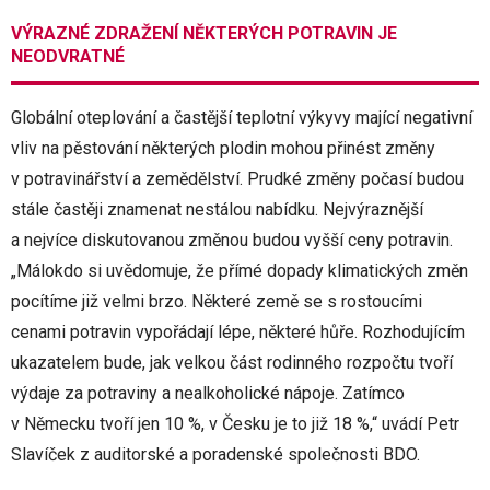
VÝRAZNÉ ZDRAŽENÍ NĚKTERÝCH POTRAVIN JE
NEODVRATNÉ
Globální oteplování a častější teplotní výkyvy mající negativní
vliv na pěstování některých plodin mohou přinést změny
v potravinářství a zemědělství. Prudké změny počasí budou
stále častěji znamenat nestálou nabídku. Nejvýraznější
a nejvíce diskutovanou změnou budou vyšší ceny potravin.
„Málokdo si uvědomuje, že přímé dopady klimatických změn
pocítíme již velmi brzo. Některé země se s rostoucími
cenami potravin vypořádají lépe, některé hůře. Rozhodujícím
ukazatelem bude, jak velkou část rodinného rozpočtu tvoří
výdaje za potraviny a nealkoholické nápoje. Zatímco
v Německu tvoří jen 10 %, v Česku je to již 18 %,“ uvádí Petr
Slavíček z auditorské a poradenské společnosti BDO.