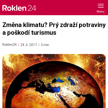
Skip
to
content
Změna klimatu? Prý zdraží potraviny
a poškodí turismus
Roklen24
24. 6. 2017
3 min