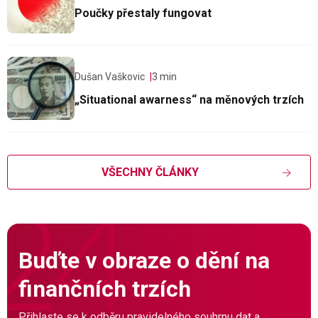
Poučky přestaly fungovat
Dušan Vaškovic
3 min
„Situational awarness“ na měnových trzích
VŠECHNY ČLÁNKY
Buďte v obraze o dění na
finančních trzích
Přihlaste se k odběru pravidelného souhrnu dat a