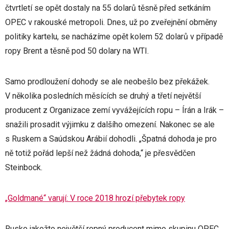
čtvrtletí se opět dostaly na 55 dolarů těsně před setkáním
OPEC v rakouské metropoli. Dnes, už po zveřejnění obměny
politiky kartelu, se nacházíme opět kolem 52 dolarů v případě
ropy Brent a těsně pod 50 dolary na WTI.
Samo prodloužení dohody se ale neobešlo bez překážek.
V několika posledních měsících se druhý a třetí největší
producent z Organizace zemí vyvážejících ropu – Írán a Irák –
snažili prosadit výjimku z dalšího omezení. Nakonec se ale
s Ruskem a Saúdskou Arábií dohodli. „Špatná dohoda je pro
ně totiž pořád lepší než žádná dohoda,“ je přesvědčen
Steinbock.
„Goldmané“ varují: V roce 2018 hrozí přebytek ropy
Rusko jakožto největší ropný producent mimo skupinu OPEC