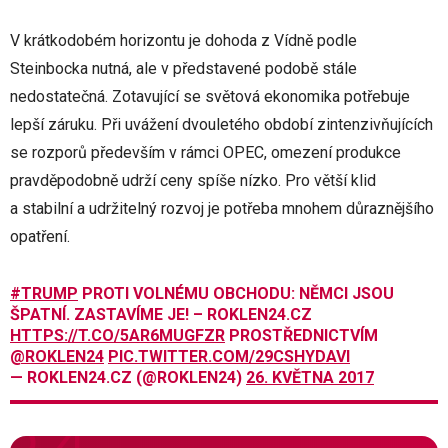
V krátkodobém horizontu je dohoda z Vídně podle
Steinbocka nutná, ale v představené podobě stále
nedostatečná. Zotavující se světová ekonomika potřebuje
lepší záruku. Při uvážení dvouletého období zintenzivňujících
se rozporů především v rámci OPEC, omezení produkce
pravděpodobně udrží ceny spíše nízko. Pro větší klid
a stabilní a udržitelný rozvoj je potřeba mnohem důraznějšího
opatření.
#TRUMP
PROTI VOLNÉMU OBCHODU: NĚMCI JSOU
ŠPATNÍ. ZASTAVÍME JE! – ROKLEN24.CZ
HTTPS://T.CO/5AR6MUGFZR
PROSTŘEDNICTVÍM
@ROKLEN24
PIC.TWITTER.COM/29CSHYDAVI
— ROKLEN24.CZ (@ROKLEN24)
26. KVĚTNA 2017