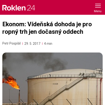
Skip
to
content
Ekonom: Vídeňská dohoda je pro
ropný trh jen dočasný oddech
Petr Pospíšil
29. 5. 2017
4 min