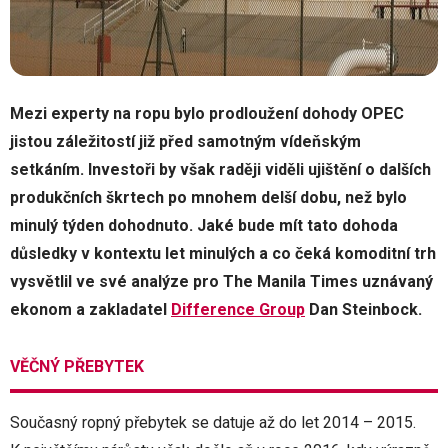
Mezi experty na ropu bylo prodloužení dohody OPEC
jistou záležitostí již před samotným vídeňským
setkáním. Investoři by však raději viděli ujištění o dalších
produkčních škrtech po mnohem delší dobu, než bylo
minulý týden dohodnuto. Jaké bude mít tato dohoda
důsledky v kontextu let minulých a co čeká komoditní trh
vysvětlil ve své analýze pro The Manila Times uznávaný
ekonom a zakladatel
Difference Group
Dan Steinbock.
VĚČNÝ PŘEBYTEK
Současný ropný přebytek se datuje až do let 2014 – 2015.