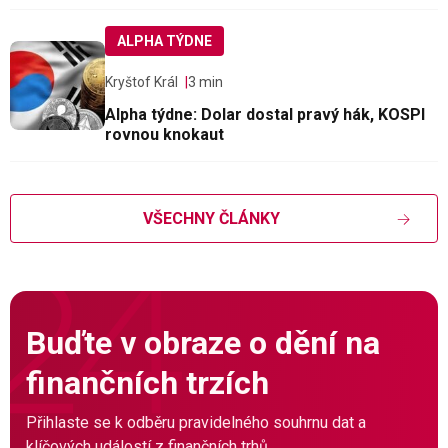
ALPHA TÝDNE
Kryštof Král
3 min
Alpha týdne: Dolar dostal pravý hák, KOSPI
rovnou knokaut
VŠECHNY ČLÁNKY
Buďte v obraze o dění na
finančních trzích
Přihlaste se k odběru pravidelného souhrnu dat a
klíčových událostí z finančních trhů.