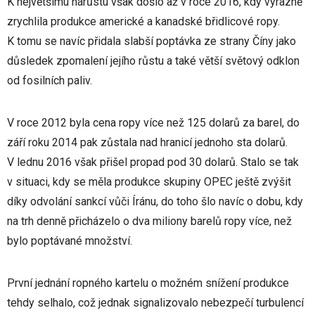
K největšímu nárůstu však došlo až v roce 2016, kdy výrazně
zrychlila produkce americké a kanadské břidlicové ropy.
K tomu se navíc přidala slabší poptávka ze strany Číny jako
důsledek zpomalení jejího růstu a také větší světový odklon
od fosilních paliv.
V roce 2012 byla cena ropy více než 125 dolarů za barel, do
září roku 2014 pak zůstala nad hranicí jednoho sta dolarů.
V lednu 2016 však přišel propad pod 30 dolarů. Stalo se tak
v situaci, kdy se měla produkce skupiny OPEC ještě zvýšit
díky odvolání sankcí vůči Íránu, do toho šlo navíc o dobu, kdy
na trh denně přicházelo o dva miliony barelů ropy více, než
bylo poptávané množství.
První jednání ropného kartelu o možném snížení produkce
tehdy selhalo, což jednak signalizovalo nebezpečí turbulencí