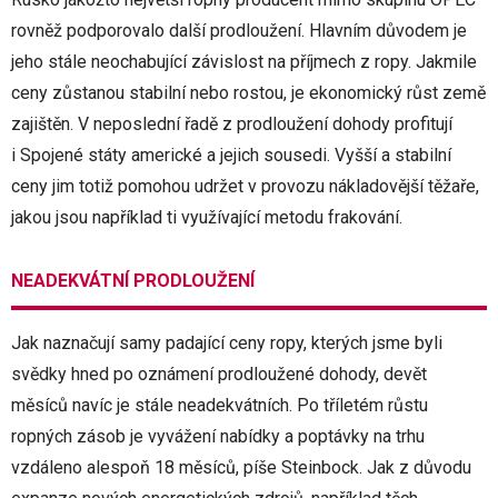
rovněž podporovalo další prodloužení. Hlavním důvodem je
jeho stále neochabující závislost na příjmech z ropy. Jakmile
ceny zůstanou stabilní nebo rostou, je ekonomický růst země
zajištěn. V neposlední řadě z prodloužení dohody profitují
i Spojené státy americké a jejich sousedi. Vyšší a stabilní
ceny jim totiž pomohou udržet v provozu nákladovější těžaře,
jakou jsou například ti využívající metodu frakování.
NEADEKVÁTNÍ PRODLOUŽENÍ
Jak naznačují samy padající ceny ropy, kterých jsme byli
svědky hned po oznámení prodloužené dohody, devět
měsíců navíc je stále neadekvátních. Po tříletém růstu
ropných zásob je vyvážení nabídky a poptávky na trhu
vzdáleno alespoň 18 měsíců, píše Steinbock. Jak z důvodu