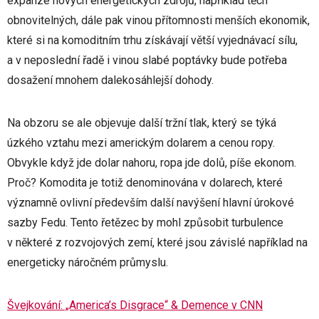
expanze nových energetických zdrojů, například těch
obnovitelných, dále pak vinou přítomnosti menších ekonomik,
které si na komoditním trhu získávají větší vyjednávací sílu,
a v neposlední řadě i vinou slabé poptávky bude potřeba
dosažení mnohem dalekosáhlejší dohody.
Na obzoru se ale objevuje další tržní tlak, který se týká
úzkého vztahu mezi americkým dolarem a cenou ropy.
Obvykle když jde dolar nahoru, ropa jde dolů, píše ekonom.
Proč? Komodita je totiž denominována v dolarech, které
významně ovlivní především další navýšení hlavní úrokové
sazby Fedu. Tento řetězec by mohl způsobit turbulence
v některé z rozvojových zemí, které jsou závislé například na
energeticky náročném průmyslu.
Švejkování: „America’s Disgrace“ & Demence v CNN