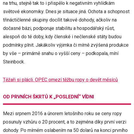
na trhu, stejně tak to i přispělo k negativním vyhlídkám
světové ekonomiky. Dnes je situace jiná. Ochota a schopnost
třináctičlenné skupiny docílit takové dohody, ačkoliv na
dočasné bázi, podporuje stabilitu a hospodářský růst,
alespoň do té doby, kdy členské i nečlenské státy budou
podmínky plnit. Jakákoliv výjimka či mírně zvýšená produkce
by vše – primárně snahu o vyšší ceny – podkopala, míní
Steinbock.
Těžaři si plácli. OPEC omezí těžbu ropy o devět měsíců
OD PRVNÍCH ŠKRTŮ K „POSLEDNÍ“ VÍDNI
Mezi srpnem 2016 a únorem letošního roku se ceny ropy
posunuly vzhůru o 20 procent, a to zejména díky první verzi
dohody. Po mírném oslabením na 50 dolarů na konci prvního