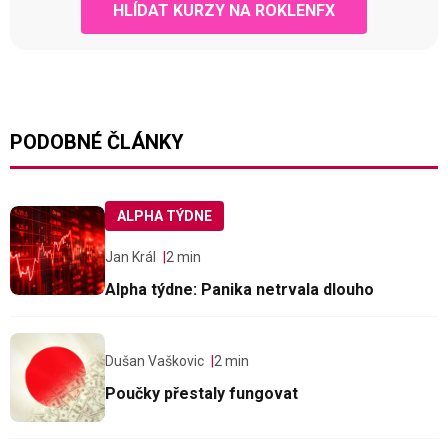
HLÍDAT KURZY NA ROKLENFX
PODOBNÉ ČLÁNKY
ALPHA TÝDNE
Jan Král
2 min
Alpha týdne: Panika netrvala dlouho
Dušan Vaškovic
2 min
Poučky přestaly fungovat