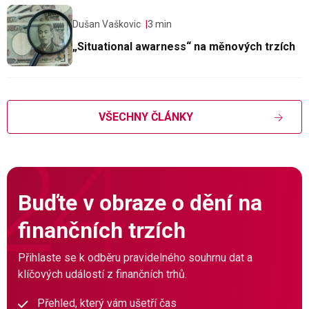
Dušan Vaškovic
3 min
„Situational awarness“ na měnových trzích
VŠECHNY ČLÁNKY
Buďte v obraze o dění na
finančních trzích
Přihlaste se k odběru pravidelného souhrnu dat a
klíčových událostí z finančních trhů.
Přehled, který vám ušetří čas