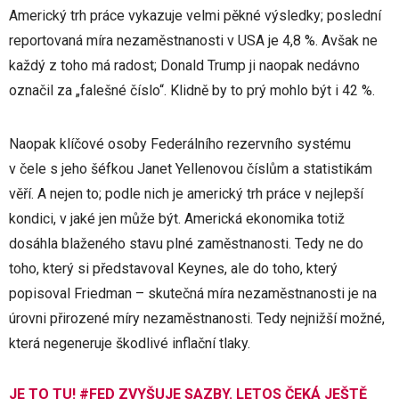
Americký trh práce vykazuje velmi pěkné výsledky; poslední
reportovaná míra nezaměstnanosti v USA je 4,8 %. Avšak ne
každý z toho má radost; Donald Trump ji naopak nedávno
označil za „falešné číslo“. Klidně by to prý mohlo být i 42 %.
Naopak klíčové osoby Federálního rezervního systému
v čele s jeho šéfkou Janet Yellenovou číslům a statistikám
věří. A nejen to; podle nich je americký trh práce v nejlepší
kondici, v jaké jen může být. Americká ekonomika totiž
dosáhla blaženého stavu plné zaměstnanosti. Tedy ne do
toho, který si představoval Keynes, ale do toho, který
popisoval Friedman – skutečná míra nezaměstnanosti je na
úrovni přirozené míry nezaměstnanosti. Tedy nejnižší možné,
která negeneruje škodlivé inflační tlaky.
JE TO TU!
#FED
ZVYŠUJE SAZBY. LETOS ČEKÁ JEŠTĚ