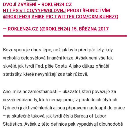
DVOJÍ ZVÝŠENÍ – ROKLEN24.CZ
HTTPS://T.CO/YYPWGLDVNJ
PROSTŘEDNICTVÍM
@ROKLEN24
#HIKE
PIC.TWITTER.COM/CXMIKUHBZQ
— ROKLEN24.CZ (@ROKLEN24)
15. BŘEZNA 2017
Bezesporu je dnes lépe, než jak bylo před pár lety, kdy
vrcholila celosvětová finanční krize. Avšak není vše tak
skvělé, jak tvrdí Fed, píše Costa. A jako důkaz přináší
statistiky, které nevyhlížejí zas tak růžově.
Ano, míra nezaměstnanosti – ukazatel, kteří považuje za
nezaměstnané ty, kteří nemají práci, v posledních čtyřech
týdnech ji aktivně hledali a jsou připraveni nastoupit do práce
– je skutečně taková, jak tvrdí čísla Bureau of Labor
Statistics. Avšak z této definice pak vypadávají dlouhodobě