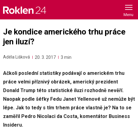
Skip
to
content
Je kondice amerického trhu práce
jen iluzí?
Adéla Lišková
20. 3. 2017
3 min
Ačkoli poslední statistiky podávají o americkém trhu
práce velmi příznivý obrázek, americký prezident
Donald Trump této statistické iluzi rozhodně nevěří.
Naopak podle šéfky Fedu Janet Yellenové už nemůže být
lépe. Jak to tedy s tím trhem práce vlastně je? Na to se
zaměřil Pedro Nicolaci da Costa, komentátor Business
Insideru.