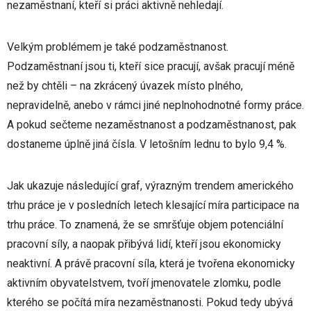
nezaměstnaní, kteří si práci aktivně nehledají.
Velkým problémem je také podzaměstnanost.
Podzaměstnaní jsou ti, kteří sice pracují, avšak pracují méně
než by chtěli – na zkrácený úvazek místo plného,
nepravidelně, anebo v rámci jiné neplnohodnotné formy práce.
A pokud sečteme nezaměstnanost a podzaměstnanost, pak
dostaneme úplně jiná čísla. V letošním lednu to bylo 9,4 %.
Jak ukazuje následující graf, výrazným trendem amerického
trhu práce je v posledních letech klesající míra participace na
trhu práce. To znamená, že se smršťuje objem potenciální
pracovní síly, a naopak přibývá lidí, kteří jsou ekonomicky
neaktivní. A právě pracovní síla, která je tvořena ekonomicky
aktivním obyvatelstvem, tvoří jmenovatele zlomku, podle
kterého se počítá míra nezaměstnanosti. Pokud tedy ubývá