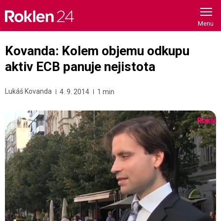
Skip
to
content
Kovanda: Kolem objemu odkupu
aktiv ECB panuje nejistota
Lukáš Kovanda
4. 9. 2014
1 min