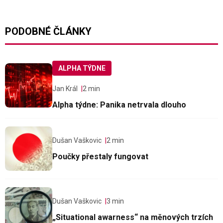
PODOBNÉ ČLÁNKY
ALPHA TÝDNE
Jan Král
2 min
Alpha týdne: Panika netrvala dlouho
Dušan Vaškovic
2 min
Poučky přestaly fungovat
Dušan Vaškovic
3 min
„Situational awarness“ na měnových trzích