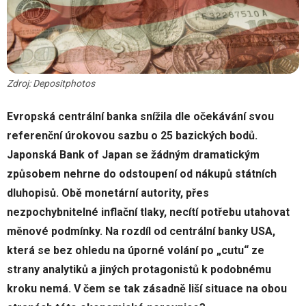
Zdroj: Depositphotos
Evropská centrální banka snížila dle očekávání svou
referenční úrokovou sazbu o 25 bazických bodů.
Japonská Bank of Japan se žádným dramatickým
způsobem nehrne do odstoupení od nákupů státních
dluhopisů. Obě monetární autority, přes
nezpochybnitelné inflační tlaky, necítí potřebu utahovat
měnové podmínky. Na rozdíl od centrální banky USA,
která se bez ohledu na úporné volání po „cutu“ ze
strany analytiků a jiných protagonistů k podobnému
kroku nemá. V čem se tak zásadně liší situace na obou