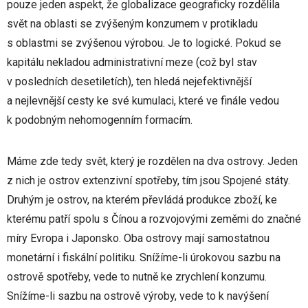
pouze jeden aspekt, že globalizace geograficky rozdělila
svět na oblasti se zvýšeným konzumem v protikladu
s oblastmi se zvýšenou výrobou. Je to logické. Pokud se
kapitálu nekladou administrativní meze (což byl stav
v posledních desetiletích), ten hledá nejefektivnější
a nejlevnější cesty ke své kumulaci, které ve finále vedou
k podobným nehomogenním formacím.
Máme zde tedy svět, který je rozdělen na dva ostrovy. Jeden
z nich je ostrov extenzivní spotřeby, tím jsou Spojené státy.
Druhým je ostrov, na kterém převládá produkce zboží, ke
kterému patří spolu s Čínou a rozvojovými zeměmi do značné
míry Evropa i Japonsko. Oba ostrovy mají samostatnou
monetární i fiskální politiku. Snížíme-li úrokovou sazbu na
ostrově spotřeby, vede to nutně ke zrychlení konzumu.
Snížíme-li sazbu na ostrově výroby, vede to k navýšení