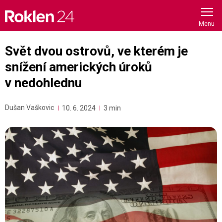
Skip
to
content
Svět dvou ostrovů, ve kterém je
snížení amerických úroků
v nedohlednu
Dušan Vaškovic
10. 6. 2024
3 min