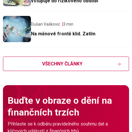
vstupuje do rizikového období
Dušan Vaškovic
3 min
Na měnové frontě klid. Zatím
VŠECHNY ČLÁNKY
Buďte v obraze o dění na
finančních trzích
Přihlaste se k odběru pravidelného souhrnu dat a
klíčových událostí z finančních trhů.