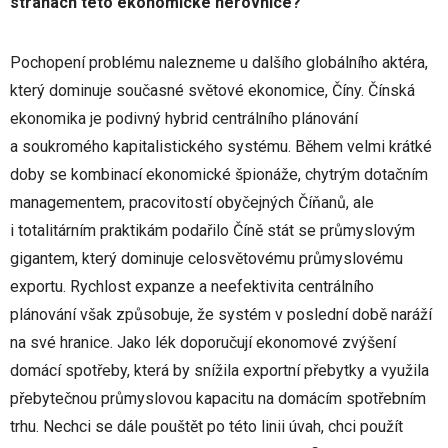
stranách této ekonomické nerovnice?
Pochopení problému nalezneme u dalšího globálního aktéra,
který dominuje současné světové ekonomice, Číny. Čínská
ekonomika je podivný hybrid centrálního plánování
a soukromého kapitalistického systému. Během velmi krátké
doby se kombinací ekonomické špionáže, chytrým dotačním
managementem, pracovitostí obyčejných Číňanů, ale
i totalitárním praktikám podařilo Číně stát se průmyslovým
gigantem, který dominuje celosvětovému průmyslovému
exportu. Rychlost expanze a neefektivita centrálního
plánování však způsobuje, že systém v poslední době naráží
na své hranice. Jako lék doporučují ekonomové zvýšení
domácí spotřeby, která by snížila exportní přebytky a využila
přebytečnou průmyslovou kapacitu na domácím spotřebním
trhu. Nechci se dále pouštět po této linii úvah, chci použít