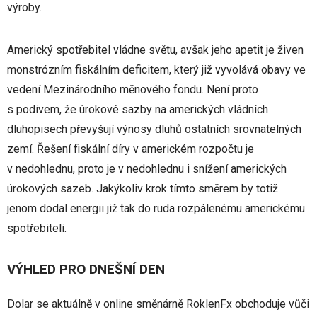
výroby.
Americký spotřebitel vládne světu, avšak jeho apetit je živen
monstrózním fiskálním deficitem, který již vyvolává obavy ve
vedení Mezinárodního měnového fondu. Není proto
s podivem, že úrokové sazby na amerických vládních
dluhopisech převyšují výnosy dluhů ostatních srovnatelných
zemí. Řešení fiskální díry v americkém rozpočtu je
v nedohlednu, proto je v nedohlednu i snížení amerických
úrokových sazeb. Jakýkoliv krok tímto směrem by totiž
jenom dodal energii již tak do ruda rozpálenému americkému
spotřebiteli.
VÝHLED PRO DNEŠNÍ DEN
Dolar se aktuálně v online směnárně RoklenFx obchoduje vůči