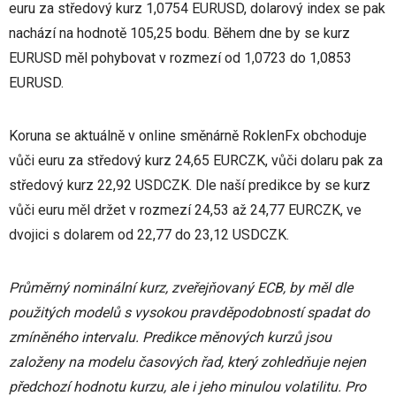
euru za středový kurz 1,0754 EURUSD, dolarový index se pak
nachází na hodnotě 105,25 bodu. Během dne by se kurz
EURUSD měl pohybovat v rozmezí od 1,0723 do 1,0853
EURUSD.
Koruna se aktuálně v online směnárně RoklenFx obchoduje
vůči euru za středový kurz 24,65 EURCZK, vůči dolaru pak za
středový kurz 22,92 USDCZK. Dle naší predikce by se kurz
vůči euru měl držet v rozmezí 24,53 až 24,77 EURCZK, ve
dvojici s dolarem od 22,77 do 23,12 USDCZK.
Průměrný nominální kurz, zveřejňovaný ECB, by měl dle
použitých modelů s vysokou pravděpodobností spadat do
zmíněného intervalu. Predikce měnových kurzů jsou
založeny na modelu časových řad, který zohledňuje nejen
předchozí hodnotu kurzu, ale i jeho minulou volatilitu. Pro