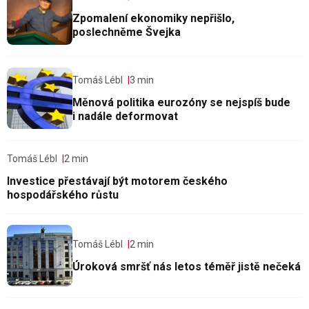
Zpomalení ekonomiky nepřišlo,
poslechněme Švejka
Tomáš Lébl
3 min
Měnová politika eurozóny se nejspíš bude
i nadále deformovat
Tomáš Lébl
2 min
Investice přestávají být motorem českého
hospodářského růstu
Tomáš Lébl
2 min
Úroková smršť nás letos téměř jistě nečeká