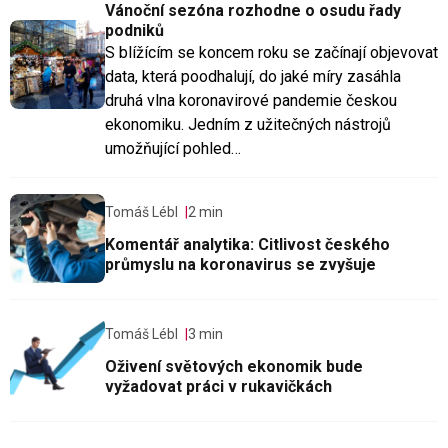
Vánoční sezóna rozhodne o osudu řady
podniků
S blížícím se koncem roku se začínají objevovat
data, která poodhalují, do jaké míry zasáhla
druhá vlna koronavirové pandemie českou
ekonomiku. Jedním z užitečných nástrojů
umožňující pohled…
Tomáš Lébl
2 min
Komentář analytika: Citlivost českého
průmyslu na koronavirus se zvyšuje
Tomáš Lébl
3 min
Oživení světových ekonomik bude
vyžadovat práci v rukavičkách