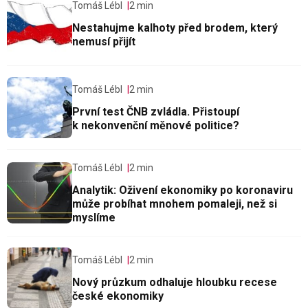
Tomáš Lébl
2 min
Nestahujme kalhoty před brodem, který
nemusí přijít
Tomáš Lébl
2 min
První test ČNB zvládla. Přistoupí
k nekonvenční měnové politice?
Tomáš Lébl
2 min
Analytik: Oživení ekonomiky po koronaviru
může probíhat mnohem pomaleji, než si
myslíme
Tomáš Lébl
2 min
Nový průzkum odhaluje hloubku recese
české ekonomiky