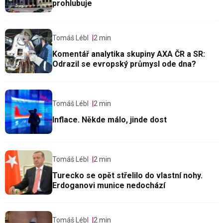
prohlubuje
Tomáš Lébl
2 min
Komentář analytika skupiny AXA ČR a SR:
Odrazil se evropský průmysl ode dna?
Tomáš Lébl
2 min
Inflace. Někde málo, jinde dost
Tomáš Lébl
2 min
Turecko se opět střelilo do vlastní nohy.
Erdoganovi munice nedochází
Tomáš Lébl
2 min