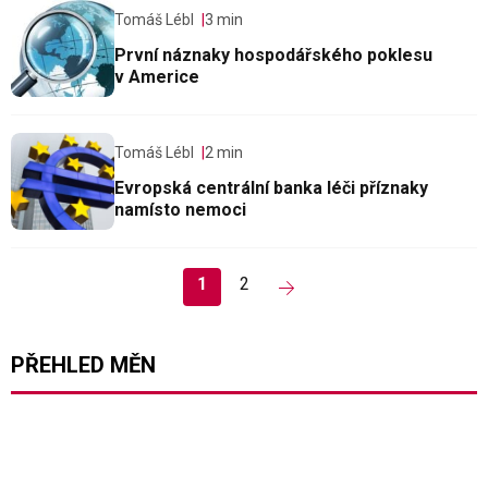
Tomáš Lébl
3 min
První náznaky hospodářského poklesu
v Americe
Tomáš Lébl
2 min
Evropská centrální banka léči příznaky
namísto nemoci
1
2
PŘEHLED MĚN