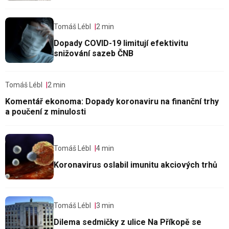
Tomáš Lébl
2 min
Dopady COVID-19 limitují efektivitu
snižování sazeb ČNB
Tomáš Lébl
2 min
Komentář ekonoma: Dopady koronaviru na finanční trhy
a poučení z minulosti
Tomáš Lébl
4 min
Koronavirus oslabil imunitu akciových trhů
Tomáš Lébl
3 min
Dilema sedmičky z ulice Na Příkopě se